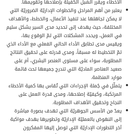
الأخطاء ويقرر السُبل الكفيلة بإصلاحها وتقويمها.
يعتبر من أهم المراحل والخطوات الإداريّة الضروريّة التي
لا يمكن تجاهلها عند تنفيذ الأعمال، والخطط، والأهداف
المختلفة، حيث يهدف إلى تحديد مدى السير بشكل سليم
في العمل، ويحدد المشكلات التي تمّ الوقوع بها،
ويقيس مدى تطابق الأداء الحالي الفعلي مع الأداء الذي
تمّ التخطيط له مسبقاً، ومدى قدرته على تحقيق النتائج
المطلوبة، سواء على مستوى العنصر البشري، أم على
صعيد العناصر الماديّة التي تندرج جميعها تحت قائمة
موارد المنظمة.
يتمثّل في جُملة الإجراءات التي تُقاس بها كمية الأخطاء
المرتكبة، وكيفيّة إصلاحها، ومدى قدرة العمل على
النجاح وتحقيق الأهداف المطلوبة.
يعدّ من الأسس الجوهريّة التي تهدف بصورة مباشرة
إلى النهوض بالعمليّة الإداريّة وتطويرها بهدف مواكبة
آخر التطورات الإداريّة التي توصل إليها المفكرون