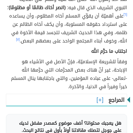
النبوي الشريف الذي قال فيه:
(انصر أخاك ظالمًا أو مظلومًا)
؛
[٦]
على أهميّة أن يقوِّي المسلم أخاه المظلوم، وأن يساعده
على استرداد حقوقه المسلوبة، وأن يكف أخاه الظالم عن
ظلمه، وفي هذا الحديث الشريف تتجسد قيمة الأخوة في
الله، وخوف أبناء المجتمع الواحد على بعضهم البعض.
[٧]
اجتناب ما حرَّم الله
وفقاً للشريعة الإسلاميّة، فإنّ الأصل في الأشياء هو
الإباحة، غير أنّ هناك بعض المحرَّمات التي حرَّمها الله
-تعالى- على عباده المؤمنين، والتي باجتنابها ينال المسلم
خيراً وفيراً في الدنيا، والآخرة.
المراجع
هل يعجبك محتوانا؟ أضف موضوع كمصدر مفضل لديك
على جوجل لتصلك مقالاتنا أولاً بأول في نتائج البحث.