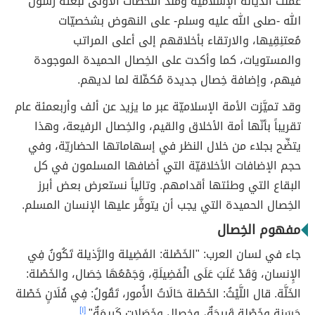
عملت الديانة الإسلاميّة ومنذ اللحظات الأولى لبعثة رسول
الله -صلى الله عليه وسلم- على النهوض بشخصيّات
مُعتنِقِيها، والارتقاء بأخلاقهم إلى أعلى المراتب
والمستويات، كما وأكدت على الخِصال الحميدة الموجودة
فيهم، وإضافة خِصال جديدة مُكمِّلة لما لديهم.
وقد تميَّزت الأمة الإسلاميّة عبر ما يزيد عن ألف وأربعمئة عام
تقريباً بأنّها أمة الأخلاق والقيم، والخِصال الرفيعة، وهذا
يتضِّح بجلاء من خلال النظر في إسهاماتها الحضاريّة، وفي
حجم الإضافات الأخلاقيّة التي أضافها المسلمون في كل
البقاع التي وطئتها أقدامهم. وتالياً نستعرض بعض أبرز
الخِصال الحميدة التي يجب أن يتوفَّر عليها الإنسان المسلم.
مفهوم الخِصال
جاء في لسان العرب: "الخَصْلة: الفَضِيلة والرَّذيلة تَكُونُ فِي
الإِنسان، وَقَدْ غَلَبَ عَلَى الْفَضِيلَةِ، وَجَمْعُهَا خِصَال، والخَصْلة:
الخَلَّة. قال اللَّيْثُ: الخَصْلة حَالَاتُ الأُمور، تَقُولُ: فِي فُلَانٍ خَصْلة
حَسَنة وخَصْلة قَبِيحَةٌ، وخِصال وخَصَلات كَرِيمَةٌ".
[١]