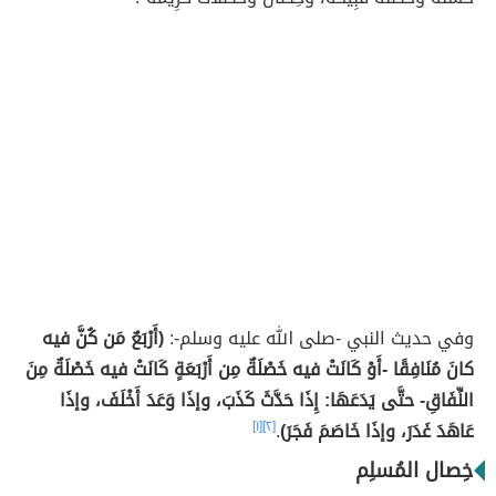
وفي حديث النبي -صلى الله عليه وسلم-:
(أَرْبَعٌ مَن كُنَّ فيه
كانَ مُنَافِقًا -أَوْ كَانَتْ فيه خَصْلَةٌ مِن أَرْبَعَةٍ كَانَتْ فيه خَصْلَةٌ مِنَ
النِّفَاقِ- حتَّى يَدَعَهَا: إِذَا حَدَّثَ كَذَبَ، وإذَا وَعَدَ أَخْلَفَ، وإذَا
عَاهَدَ غَدَرَ، وإذَا خَاصَمَ فَجَرَ)
.
[٢]
[١]
خِصال المُسلِم