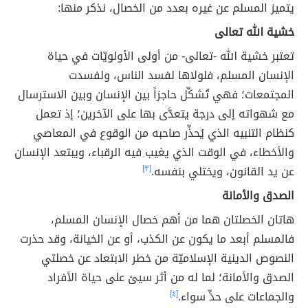
يتميز المسلم عن غيره بعدد من الخصال، نذكر منها:
خشية الله تعالى
تعتبر خشية الله -تعالى- من أولى الأولويّات في حياة
الإنسان المسلم، فلولاها لفسد الناس، ولفسدت
المجتمعات؛ فهي تُشكِّل حاجزاً بين الإنسان وبين الاسترسال
مع شهواته إلى درجة يتعدَّى بها على الآخرين؛ إذ تعمل
كنظام التنبيه الذي يُحذِّر صاحبه من الوقوع في المعاصي
والأخطاء، في الوقت الذي يغيب فيه الرقباء، ويبتعد الإنسان
عن يد القانون، ويختلي بنفسه.
[٣]
الصدق والأمانة
هاتان الخصلتان هما من أهم خصال الإنسان المسلم،
فالمسلم أبعد ما يكون عن الكذب، أو عن الخيانة، وقد حذرت
النصوص الدينية الإسلاميّة من خطر الابتعاد عن خصلتي
الصدق والأمانة؛ لما له من أثر سيئ على حياة الأفراد
والجماعات على حدٍّ سواء.
[٤]