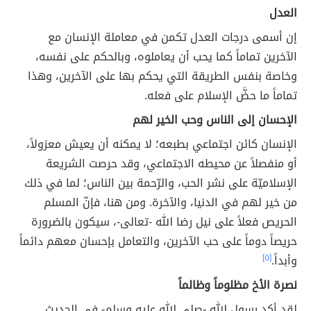
العدل
إن أسمى درجات العدل تكمن في معاملة الإنسان مع
الآخرين تماماً كما يحب أن يعاملوه، وبالحكم على نفسه،
وخاصة بنفس الطريقة التي يحكم بها على الآخرين، وهذا
تماماً ما حضَّ الإسلام على فعله.
الإحسان إلى الناس وحب الخير لهم
الإنسان كائن اجتماعي بطبعه؛ لا يمكنه أن يعيش معزولاً،
أو منفصلاً عن محيطه الاجتماعي، وقد حرصت الشريعة
الإسلاميّة على نشر الحب، والرّحمة بين الناس؛ لما في ذلك
من خير لهم في الدنيا، والآخرة. ومن هنا، فإنّ المسلم
الحريص فعلاً على نيل رضا الله -تعالى-، سيكون بالضرورة
حريصاً دوماً على حب الآخرين، والتعامل بإحسان معهم دائماً
وأبداً.
[٥]
نصرة الأخ مظلوماً وظالماً
لقد أكد رسول الله -صلى الله عليه وسلم- في الحديث