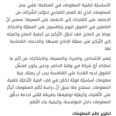
الأساسيّة لتقنية المعلومات في المنظمة؛ ففي عصر
المعلومات الذي تلا العصر الصّناعي تحوّلت الشّركات من
الاعتماد على المُنتجات إلى الاعتماد على المعرفة؛ بمعنى أنّ
العاملين في السّوق اليوم يتنافسون على العمليّة والابتكار
عوضا عن المنتج، فقد تحوّل التّركيز عن كيفية المنتج وكميته
إلى التّركيز على عمليّة الإنتاج نفسِها، والخدمات المُصاحبة
لها.
يُعتبر الأشخاص، والخبرة، والمعرفة، والابتكارات من أكبر ما
تمتلكه أيُّ شركة في وقتنا الحاضر، وحتى يكون مُشغّل
السّوق لديه القدرة على المُنافسة يجب أن يمتلك بنية
معلومات أساسيّة قويّة تكمُن في قلب البنية التّحتيّة لتقنية
المعلومات. نستنتج ممّا سبق أنّ دراسة نُظُم المعلومات تُركّز
على التّقنيات وكيفيّة توظيفها بطريقة مُثلى لخدمة تدفُّق
المعلومات داخل المؤسّسة، وكيفية بناء النّظم.
تطوير نظم المعلومات