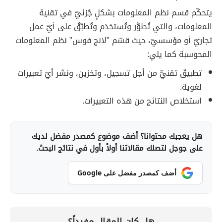
يتحكّم قسم نظم المعلومات بشكلٍ جُزئيّ في تقنية
المعلومات، والتي تُطوَّر وتُستخدَم وتُطبّقُ على أيّ عمل
تجاريّ أو مؤسسيّ، حيث قسّم "لانج فوس" نظم المعلومات
المحوسبة كما يلي:
تطبيقٌ تقنيٌّ من أجل تسجيل، وتخزين، ونشر أيّ تعبيرات
لغوية.
استخلاص النتائج من هذه التعبيرات.
هل يعجبك محتوانا؟ أضف موضوع كمصدر مفضل لديك
على جوجل لتصلك مقالاتنا أولاً بأول في نتائج البحث.
أضف كمصدر مفضل على Google