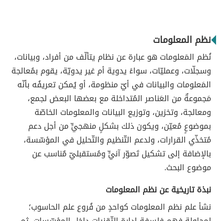
نظم المعلومات
نُظم المَعلومات هو عبارة عن نظام يتألّف من أفراد، وبيانات،
وسجلّات، وعمليّات، سواءً يدوية أم غير يدويّة، يقوم بمُعالجة
المَعلومات والبيانات في أيّ منظومة، أو يُمكن تعريفُه بأنّه
مَجموعةٌ من العَناصر المُتداخلة مع بعضها البعض لجمع،
ومعالجة، وتخزين، وتوزيع البيانات والمعلومات الخاصّة
بموضوعٍ مُعيّن، ويكون ذلك بشكلٍ منهجيٍّ من أجل دعم
مُتخذّي القرارات، ولدعم التّنظيم والتّحليل في المؤسّسة،
بالإضافة إلى تشكيل تَصوّر آنيٍّ ومُستقبليّ مٌناسب عن
موضوع البحث.
نبذة تاريخية عن نظم المعلومات
نشأ علم نظم المعلومات كواحدٍ من فُروع علم الحاسوب؛
لمحاولة فهم فلسفة إدارة التّقنيات داخل المؤسّسات، ثم