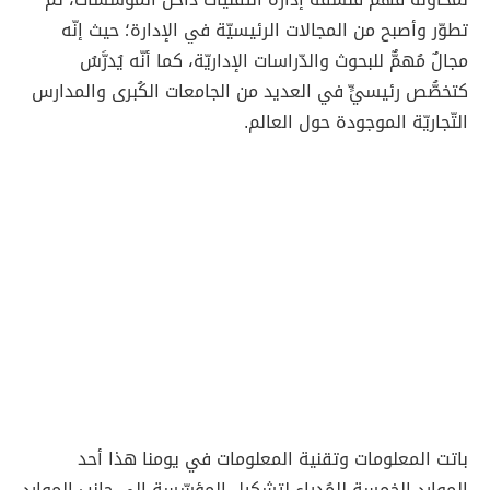
تطوّر وأصبح من المجالات الرئيسيّة في الإدارة؛ حيث إنّه
مجالٌ مُهمٌّ للبحوث والدّراسات الإداريّة، كما أنّه يُدرَّسُ
كتخصُّص رئيسيٍّ في العديد من الجامعات الكُبرى والمدارس
التّجاريّة الموجودة حول العالم.
باتت المعلومات وتقنية المعلومات في يومنا هذا أحد
الموارد الخمسةِ للمُدراء لتشكيل المؤسّسة إلى جانب الموارد