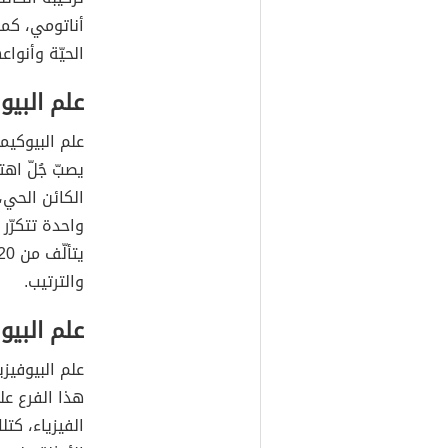
أناتومي، كما
الحيّة وأنواع
علم البيو
علم البيوكيمي
يصبّ جُلّ اه
الكائن الحي، 
واحدة تتكرّر 
والترتيب.
علم البيوف
علم البيوفيزي
هذا الفرع عل
الفيزياء، كتل