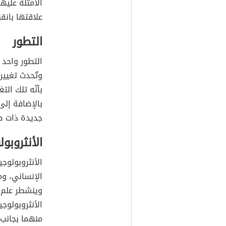
الأمثلة عليه
علاقتها بانق
التطور
التطور واحد 
وتُحدث تغيير
بأنّه تلك الت
بالإضافة إلى 
جديدة ذات ص
الأنثروبول
الأنثروبولوجي
الإنساني، وم
وينشطر علم ا
الأنثروبولوجي
منهما بجانب 