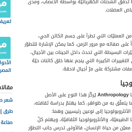
ا تدفّق الشحنات الكهربائيّة بواسطة الأعصاب، ومدى
باض العضلات.
تعريف 
من العمليّات التي تطرأ على جسم الكائن الحي،
اً على صفاته مع مرور الزمن، كما يمكن الإشارة للتطوّر
غيّرات البسيطة التي تحدث داخل الجينات بين الأجيال،
التغييرات الكبيرة التي ينجم عنها خلق كائنات حيّة
الأحوا
فات مشتركة على مرّ أجيال لاحقة.
المصري
حكومي
وجيا
مقالا
ا
Anthropology
يُركّز هذا النوع على الأصل
شعر طل
ا يتعلّق به من ظواهر، كما يهتمّ بدراسة ثقافته،
لأنثروبولوجيا إلى نوعين رئيسيين وهما:
طرق إز
ا الطبيعيّة، والأنثروبولوجيا الثقافيّة، ويهتم كلّ
صناعة ا
معيّن من حياة الإنسان، فالأولى تدرس جانب التطوّر