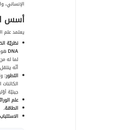
الإنساني، وا
أسس الب
يعتمد علم ا
نظريّة الخل
DNA
هو م
لما له من
أنّه ينتقل
التطور:
وتع
الكائنات ا
جينيّة أوّلي
علم الوراث
الطاقة.
الاستتباب.