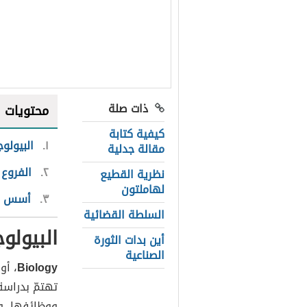
ذات صلة
محتويات
كيفية كتابة
١
البيولوج
مقالة جدلية
٢
الفروع
نظرية القطيع
لهاملتون
٣
أسس ال
السلطة القضائية
البيولوج
أين بدات الثورة
الصناعية
Biology
، أو
تهتمّ بدراسة
ووظائفها، وت