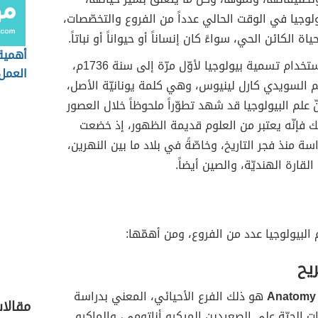
لوجيا في الوقت الحالي عدداً من الفروع والتخصّصات،
اة الكائن الحي، سواءً كان إنساناً أو حيواناً أو نباتاً.
أهمية
يعود تاريخ استخدام تسمية بيولوجيا لأوّل مرّة إلى سنة 1736م،
العمل
م السويدي كارل لينيوس، وهي كلمة يونانيّة الأصل،
ّ علم البيولوجيا قد شهد تطوّراً ملحوظاً خلال العصور
ك فإنّه يعتبر من العلوم قديمة الظهور، إذ خضعت
سة منذ فجر التاريخ، وخاصّةً في بلاد ما بين النهرين،
قارة الهنديّة، والصين أيضاً.
 البيولوجيا عدد من الفروع، ومن أهمّها:
يح
Anatomy
هو ذلك الفرع الأحيائي، المعني بدراسة
مقالا
نات الحيّة على الصعيدين الميكرو أناتومي، والماكرو