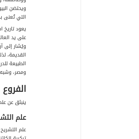
ويحتضن البيو
التي تُعنى بحي
على يد العال
ويُشار إلى أن
القديمة، لذل
الطبيعة للدرا
ومصر، وشبه ال
الفروع
ينبثق عن علم
علم التشر
علم التشريح
تركيبة الكائ