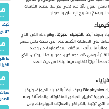
 يمكن القول بأنّه علم يُعنى بدراسة تنظيم الكائنات
ها، ويهتمّ بتشريح الإنسان والحيوان.
كيمياء
كيف أ
حبيبي
اء يعرف أيضاً ب
الكيمياء الحيويّة
، وهو ذلك الفرع الذي
الانفص
تمامه على العمليّات الكيميائيّة، التي تحدث داخل جسم
وغالباً ما تتألّف المركّبات البيوكيماوية من وحدة
تلقائياً، وهي ذات حجم كبير، ومن بينها البروتين، الذي
ما هي
يتألّف من 20 حمضاً أمينيّاً تتفاوت فيما بينها من حيث العدد
الفيزا
يزياء
اء
Biophysics
يعرف أيضاً بالفيزياء الحيويّة، ويُركز
مجالا
ى ضرورة تطبيق المبادئ المتفاوتة، والمتعلّقة بعلم
الصحي
ك التي ترتبط بالظواهر والعمليّات البيولوجيّة، ومن