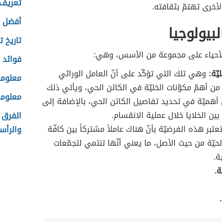
تعريف 
لأخرى تهتمّ بثقافته.
أفضل ل
يولوجيا
تاريخ 
لأحياء على مجموعة من الأسس، وهي:
فوائد 
يّة:
وهي تلك التي تؤكّد على أنّ العامل الوراثي
معلوما
ن أهمّ مكوّنات الخليّة في الكائن الحي، ويأتي ذلك
معلوما
 أهميّة في تحديد تفاصيل الكائن الحي، بالإضافة إلى
 بين الخلايا خلال عملية الانقسام.
الفرق 
تبر هذه الفرضيّة بأنّ هناك عاملاً مشتركاً بين كافّة
والرأس
لحيّة من حيث الأصل، ما يعني أنّها تنتمي لتجمّعات
ة.
ة.