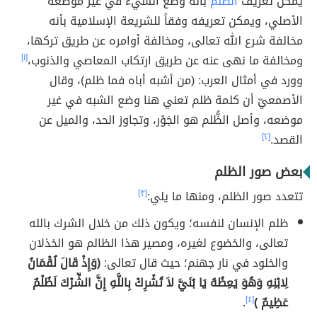
يمكن تعريف
الظلم
بأنه وضع الشيء في غير موضعه
الأصلي، ويمكن تعريفه وفقاً للشريعة الإسلامية بأنه
مخالفة شرع الله تعالى، ومخالفة أوامره عن طريق تركها،
ومخالفة ما نهى عنه عن طريق ارتكاب المعاصي والذنوب،
[١]
وورد في أمثال العرب: (من أشبه أباه فما ظلم)، وقال
الأصمعيّ أن كلمة ظلم تعني هنا وضع الشبه في غير
موضعه، وأصل الظُّلم هو الجَوْر، وتجاوز الحد، والميل عن
القصد.
[٢]
بعض صور الظلم
تتعدد صور الظلم، ومنها ما يلي:
[٣]
ظلم الإنسان لنفسه؛ ويكون ذلك من خلال الشرك بالله
تعالى، والخضوع لغيره، ومصير هذا الظالم هو الخذلان
والخلود في نار جهنم؛ حيث قال تعالى:
(وَإِذْ قَالَ لُقْمَانُ
لِابْنِهِ وَهُوَ يَعِظُهُ يَا بُنَيَّ لاَ تُشْرِكْ بِاللَّهِ إِنَّ الشِّرْكَ لَظُلْمٌ
عَظِيمٌ )
[٤]
.