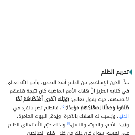
تحريم الظلم
حذّر الدين الإسلامي من الظلم أشد التحذير، وأخبر الله تعالى
في كتابه العزيز أنَّ هلاك الأمم الماضية كان نتيجة ظلمهم
لأنفسهم، حيث يقول تعالى:
(وَتِلْكَ الْقُرَى أَهْلَكْنَاهُمْ لَمَّا
ظَلَمُوا وَجَعَلْنَا لِمَهْلِكِهِمْ مَوْعِدًا)
[٥]
، فالظلم يُضر بالفرد في
الدنيا
، ويُسبب له الهلاك بالآخرة، ويُدمّر البيوت العامرة،
ويُبيد الأمم، والحرث، والنسل،
[١]
ولذلك حرّم الله تعالى الظلم
على نفسه، سواء كان ذلك من خلال ظلم الصالحين