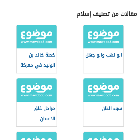
مقالات من تصنيف إسلام
ابو لهب وابو جهل
خطة خالد بن
الوليد في معركة
اليرموك
سوء الظن
مراحل خلق
الانسان