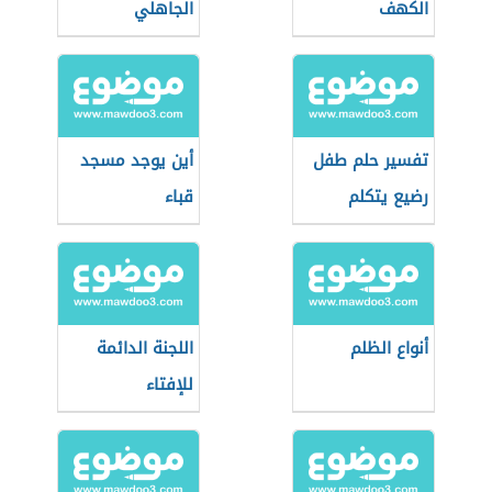
الكهف
الجاهلي
تفسير حلم طفل
أين يوجد مسجد
رضيع يتكلم
قباء
للعزباء
أنواع الظلم
اللجنة الدائمة
للإفتاء