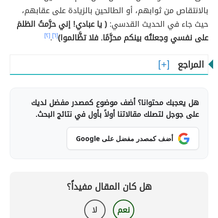
بالانتقاص من ثوابهم، أو الطالحين بالزيادة على عقابهم،
حيث جاء في الحديث القدسي:
( يا عبادي! إني حرَّمتُ الظلمَ
على نفسي وجعلتُه بينكم محرَّمًا. فلا تظَّالموا)
[٦]
.
[٢]
المراجع
هل يعجبك محتوانا؟ أضف موضوع كمصدر مفضل لديك
على جوجل لتصلك مقالاتنا أولاً بأول في نتائج البحث.
أضف كمصدر مفضل على Google
هل كان المقال مفيداً؟
نعم
لا