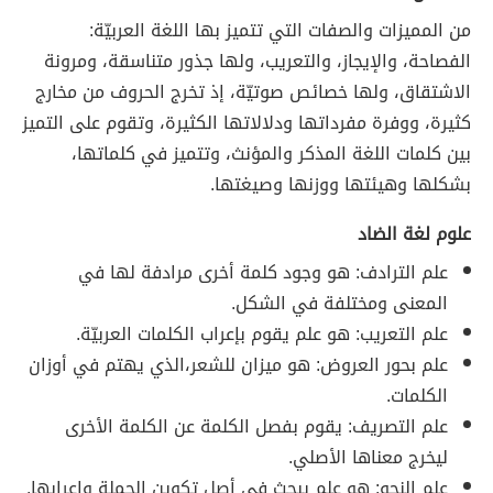
من المميزات والصفات التي تتميز بها اللغة العربيّة:
الفصاحة، والإيجاز، والتعريب، ولها جذور متناسقة، ومرونة
الاشتقاق، ولها خصائص صوتيّة، إذ تخرج الحروف من مخارج
كثيرة، ووفرة مفرداتها ودلالاتها الكثيرة، وتقوم على التميز
بين كلمات اللغة المذكر والمؤنث، وتتميز في كلماتها،
بشكلها وهيئتها ووزنها وصيغتها.
علوم لغة الضاد
علم الترادف: هو وجود كلمة أخرى مرادفة لها في
المعنى ومختلفة في الشكل.
علم التعريب: هو علم يقوم بإعراب الكلمات العربيّة.
علم بحور العروض: هو ميزان للشعر،الذي يهتم في أوزان
الكلمات.
علم التصريف: يقوم بفصل الكلمة عن الكلمة الأخرى
ليخرج معناها الأصلي.
علم النحو: هو علم يبحث في أصل تكوين الجملة وإعرابها.