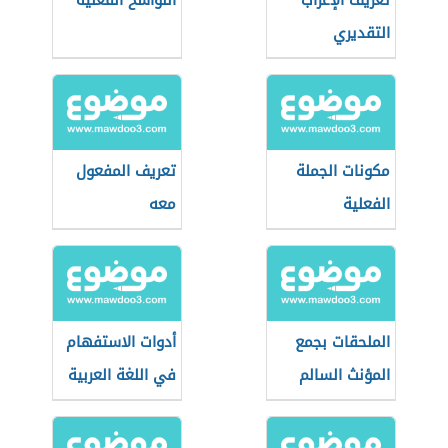
تعريف الإعراب
النواسخ الفعلية
التقديري
مكونات الجملة
تعريف المفعول
الفعلية
معه
الملحقات بجمع
أدوات الاستفهام
المؤنث السالم
في اللغة العربية