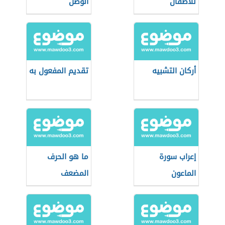
للأطفال
الوصل
أركان التشبيه
تقديم المفعول به
إعراب سورة
ما هو الحرف
الماعون
المضعف