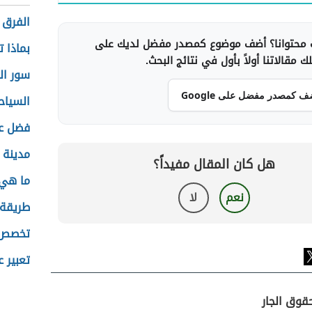
الفرق 
محتوانا؟ أضف موضوع كمصدر مفضل لديك على
بماذا 
 مقالاتنا أولاً بأول في نتائج البحث.
سور ال
ف كمصدر مفضل على Google
السياح
فضل عي
مدينة ر
هل كان المقال مفيداً؟
ما هي 
نعم
لا
طريقة 
تخصص ا
تعبير 
قوق الجار