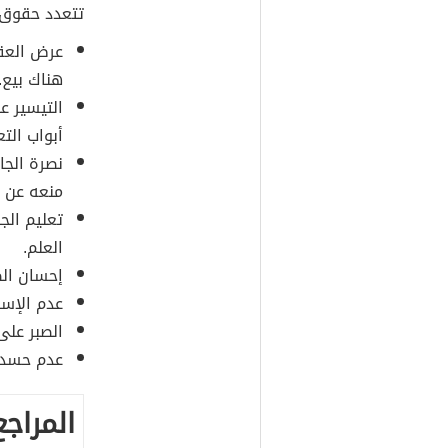
تتعدد حقوق ا
عرض العقا
هناك بيع.
التيسير عل
أبواب الت
نصرة الجار
منعه عن 
تعليم الج
العلم.
إحسان الظ
عدم الإساء
الصبر على 
عدم حسد ا
المراجع