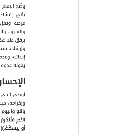
وضّح الإمام 
يأتي: إفشاء 
مرضه، وتعزيت
والسرور، وال
برفق عند هفو
وإرشاده فيما
إيذائه، وعدم
يقوله عدوه ع
الإحسان
أوصى النبي ا
وإكرامه، حي
باللهِ واليومِ 
الآخِرِ فلْيُكرِ
أو لِيسكُتْ.))
،