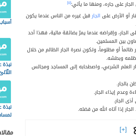
لجار على جاره، ومنها ما يأتي:
[٥]
ر أو الأرض على
الجار
قبل غيره من الناس عندما يكون
أسباب 
ى الجار، وإقراضه عندما يمرّ بضائقة مالية، فهذا أحد
عاون بين المسلمين.
 ظالماً أو مظلوماً، وتكون نصرة الجار الظالم من خلال
ظلمه وبطشه.
نبذة ع
ار العلم الشرعي، واصطحابه إلى المساجد ومجالس
اللّآل
علوم ا
ن بالجار.
ة وعدم إيذاء الجار.
أذى الجار.
نبذة ع
لجار إذا آتاه الله من فضله.
لمسات 
لفاضل
مقالا