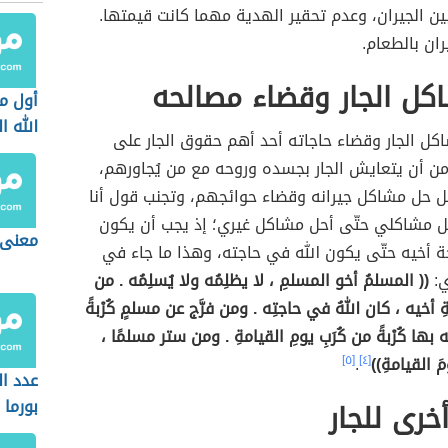
ين الجيران، وعدم تحقير الهدية مهما كانت قيمتها.
ران بالطعام.
كل الجار وقضاء مصالحه
أول م
الله ا
اكل الجار وقضاء حاجاته أحد أهم حقوق الجار على
ّ من أن يتعايش الجار بجسده وروحه مع من يُجاورهم،
 حل مشاكل جيرانه وقضاء حوائجهم، وتجنب قول أنا
ل مشاكلي حتّى أحل مشاكل غيري؛ إذ يجب أن يكون
معنى ل
ة أخيه حتّى يكون الله في حاجته، وهذا ما جاء في
ي:
(( المسلمُ أخو المسلمِ ، لا يظلِمُه ولا يُسلِمُه . من
أخيه ، كان اللهُ في حاجتِه . ومن فرَّج عن مسلمٍ كُرْبةً
عنه بها كُرْبةً من كُرَبِ يومِ القيامةِ . ومن ستر مسلمًا ،
َ القيامةِ))
[٤]
.
[٥]
عدد ا
بورما
رى للجار