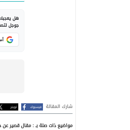
هل يعجبك 
جوجل لتصلك
أض
شارك المقالة
فيسبوك
تويتر
مواضيع ذات صلة بـ : مقال قصير عن ح