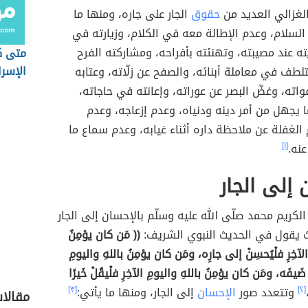
الغزالي العديد من
حقوق
الجار على جاره، ومنها ما
السلام، وعدم الإطالة معه في الكلام، وزيارته في
ه عند مصيبته، وتهنئته بأفراحه، ومشاركته الفرح
متى ك
الإسرا
تلطف في معاملة أبنائه، والصفح عن زلّاته، وعتابه
اته، وغضّ البصر عن عوراته، وإعانته في حاجاته،
 يجهل من أمر دينه ودنياه، وعدم إزعاجه، وعدم
 الغفلة عن ملاحظة داره أثناء غيابه، وعدم سماع ما
نه.
[١]
 إلى الجار
لكريم محمد صلّى الله عليه وسلّم بالإحسان إلى الجار
ث يقول في الحديث النبوي الشريف:
(( مَن كان يؤمِنُ
الآخِرِ فلْيُحسِنْ إلى جارِه، ومَن كان يؤمِنُ باللهِ واليومِ
مْ ضَيفَه، ومَن كان يؤمِنُ باللهِ واليومِ الآخِرِ فلْيقُلْ خَيرًا
[٢]
وتتعدد صور
الإحسان
إلى الجار، ومنها ما يأتي:
[٣]
مقالا