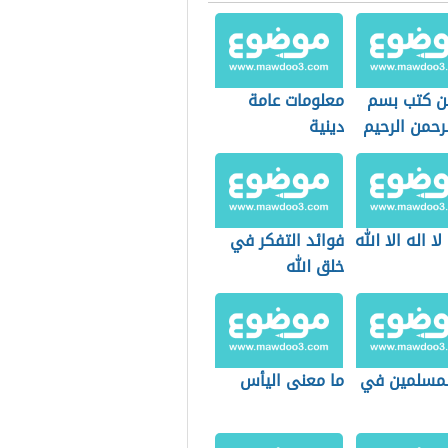
ن كتب بسم
معلومات عامة
لرحمن الرحيم
دينية
ا اله الا الله
فوائد التفكر في
خلق الله
لمسلمين في
ما معنى اليأس