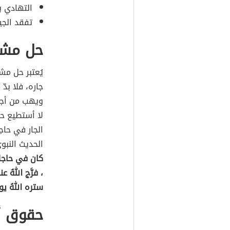
التهادي ب
تفقد الجي
حل مشا
يُعتبر حل مش
جاره، فلا بد
ويهب من أجل
لا أستطيع ح
الجار في حاج
الحديث النبو
كان في حاجةِ 
، فرَّج اللهُ 
ستره اللهُ يوم
حقوق أخ