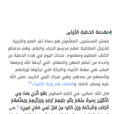
مقدمة الخطبة الأولى
معشر المسلمين، المعلّمون هم حماة ثغر العلم والتربية
للأجيال المتتالية؛ فهم مدرسو الحرف والرقم، وهم محفظو
الكتاب العظيم ومعلموه، نتحدّث اليوم في هذه الخطبة عن
واحدة من أعظم المهن والمهام، التي أيدها الله وعرفها
البشر، هي مهنة الأنبياء والتركة التي تركوها لورثتهم
ولأممهم من بعدهم، وهي ميراث النبي الكريم -صلى الله
عليه وسلم- لأمته، و
العلماء هم ورثة الأنبياء
.
[٣]
قال الله -تعالى- في كتابه العظيم:
(هُوَ الَّذِي بَعَثَ فِي
الْأُمِّيِّينَ رَسُولًا مِنْهُمْ يَتْلُو عَلَيْهِمْ آيَاتِهِ وَيُزَكِّيهِمْ وَيُعَلِّمُهُمُ
الْكِتَابَ وَالْحِكْمَةَ وَإِنْ كَانُوا مِنْ قَبْلُ لَفِي ضَلَالٍ مُبِينٍ)،
[٤]
هي