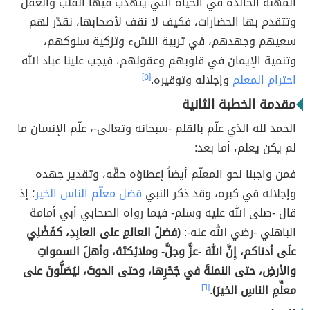
المهنة الخالدة في الحياة التي يتهذّب فيها القلب والعقل
وتتقدم بها الحضارات، فكيف لا نقف لأصحابها، نقدّر لهم
سعيهم وجهدهم، في تربية النشء وتزكية سلوكهم،
وتنمية الإيمان في قلوبهم وعقولهم، فيجب علينا عباد الله
احترام المعلم
وإجلاله وتوقيره.
[٥]
مقدمة الخطبة الثانية
الحمد لله الذي علّم بالقلم -سبحانه وتعالى-، علّم الإنسان ما
لم يكن يعلم، أما بعد:
فمن واجبنا نحو المعلّم أيضاً إعطاؤه حقّه، وتقدير جهده
وإجلاله في كبره، وقد ذكر النبي
فضل معلّم الناس الخير
؛ إذ
قال -صلى الله عليه وسلم- فيما رواه الصحابي أبي أمامة
الباهلي -رضي الله عنه-:
(فضلُ العالمِ على العابِدِ، كفَضْلِي
علَى أدناكم، إِنَّ اللهَ -عزَّ وجلَّ- وملائِكتَهُ، وأهلَ السمواتِ
والأرضِ، حتى النملةَ في جُحْرِها، وحتى الحوتَ، ليُصَلُّونَ على
معلِّمِ الناسِ الخيرَ)
.
[٦]