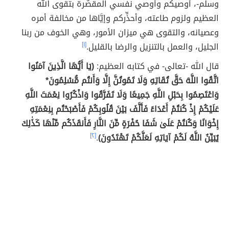
وسلم-، أوصيكم وأوصي نفسي المقصِّرة بتقوى الله
العظيم ولزوم طاعته، وأحذِّركم وإيَّاها من مخالفة أمره
وعصيانه، والتقوى هي ميزان الأمور، وهي الخوف من ربنا
الجليل، والعمل بالتنزيل والرضا بالقليل.
[١]
قال الله -تعالى- في كتابه العظيم:
(يَا أَيُّهَا الَّذِينَ آمَنُوا
اتَّقُوا اللَّهَ حَقَّ تُقَاتِهِ وَلَا تَمُوتُنَّ إِلَّا وَأَنتُم مُّسْلِمُونَ*
وَاعْتَصِمُوا بِحَبْلِ اللَّهِ جَمِيعًا وَلَا تَفَرَّقُوا وَاذْكُرُوا نِعْمَتَ اللَّهِ
عَلَيْكُمْ إِذْ كُنتُمْ أَعْدَاءً فَأَلَّفَ بَيْنَ قُلُوبِكُمْ فَأَصْبَحْتُم بِنِعْمَتِهِ
إِخْوَانًا وَكُنتُمْ عَلَىٰ شَفَا حُفْرَةٍ مِّنَ النَّارِ فَأَنقَذَكُم مِّنْهَا كَذَٰلِكَ
يُبَيِّنُ اللَّهُ لَكُمْ آيَاتِهِ لَعَلَّكُمْ تَهْتَدُونَ)
.
[٢]