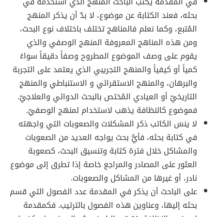
في المقدمة يكتب الباحث المنهج الذي استخدمه في
بحثه، فعند الكتابة عن موضوع، لا بدّ أن يذكر المنهج
المُتبع، وكما نعلم فالمناهج تختلف باختلاف نوع البحث،
ومن هذه المناهج المعروفة المنهج الوصفي والذي
يقوم على وصف الموضوع المطروح وصفاً دقيقاً سواءً
كمياً أو كيفياً والمنهج التجريبي الذي يعتمد على التجربة
والبرهان، والمنهج الاستقرائي و الاستنباطي والمنهج
التاريخيّ أو العيادي المُختص بالبحث الدوائي والعلاجيّ.
فموضوع كالنظافة يذهب لاستخدام لمنهج الوصفيّ.
لا ينسَ الكاتب ذكر المشكلات والصعوبات التي واجهته
في كتابة بحثه، فأيُّ بحث يواجه العديد من الصعوبات
والمشاكل خلال فترة كتابة وتنسيق البحث، كصعوبة
العثور على المصادر والمراجع خاصة إذا تطرق إلى موضوع
نادر، أو غيرها من المشاكل والصعوبات.
على الباحث أن يذكر في المقدمة عدد الفصول التي قسم
بحثه إليها، وعناوين هذه الفصول بالترتيب. فكمقدمة