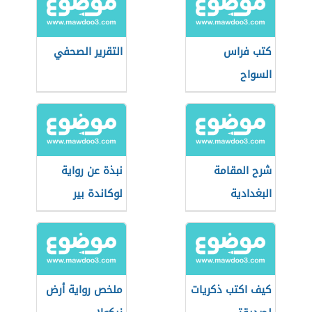
كتب فراس
التقرير الصحفي
السواح
شرح المقامة
نبذة عن رواية
البغدادية
لوكاندة بير
الوطاويط
كيف اكتب ذكريات
ملخص رواية أرض