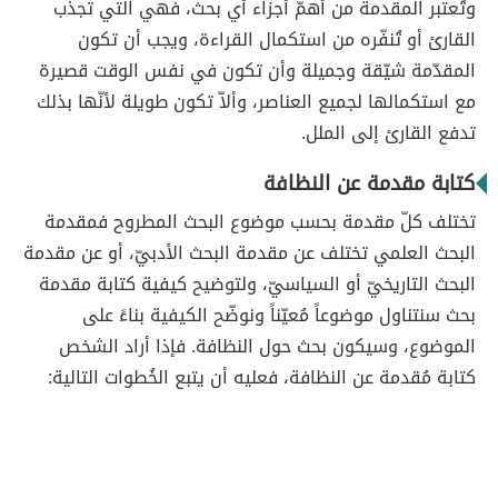
وتُعتبر المقدمة من أهمّ أجزاء أي بحث، فهي التي تجذب
القارئ أو تُنفّره من استكمال القراءة، ويجب أن تكون
المقدّمة شيّقة وجميلة وأن تكون في نفس الوقت قصيرة
مع استكمالها لجميع العناصر، وألاّ تكون طويلة لأنّها بذلك
تدفع القارئ إلى الملل.
كتابة مقدمة عن النظافة
تختلف كلّ مقدمة بحسب موضوع البحث المطروح فمقدمة
البحث العلمي تختلف عن مقدمة البحث الأدبيّ، أو عن مقدمة
البحث التاريخيّ أو السياسيّ، ولتوضيح كيفية كتابة مقدمة
بحث سنتناول موضوعاً مُعيّناً ونوضّح الكيفية بناءً على
الموضوع، وسيكون بحث حول النظافة. فإذا أراد الشخص
كتابة مُقدمة عن النظافة، فعليه أن يتبع الخُطوات التالية: