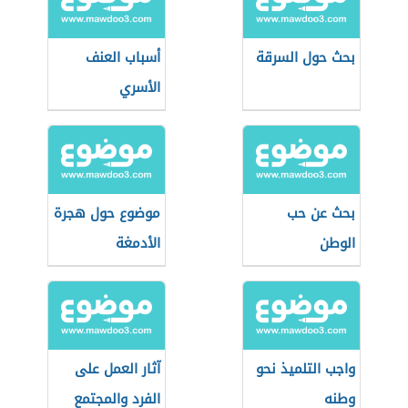
بحث حول السرقة
أسباب العنف
الأسري
بحث عن حب
موضوع حول هجرة
الوطن
الأدمغة
واجب التلميذ نحو
آثار العمل على
وطنه
الفرد والمجتمع