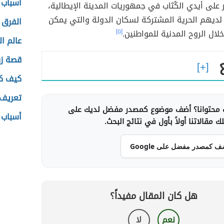
أسباب 
لى أيدي الكُتَاب في جمهوريات المدينة الإيطالية،
لديهم الحرية المشتركة لسكان الدولة والتي يمكن
الفرق 
لال الروح المدنية للمواطنين.
[٥]
عالم ال
قصة زر
كيف كا
تعريف 
محتوانا؟ أضف موضوع كمصدر مفضل لديك على
أسباب 
 مقالاتنا أولاً بأول في نتائج البحث.
ف كمصدر مفضل على Google
هل كان المقال مفيداً؟
نعم
لا