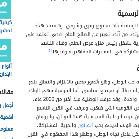
لرسمية
كيفية
ية الرسمية ذات محتوىً رمزي وشرفي، وتستمد هذه
لمشرو
تها من أنّها تعبير عن الصالح العام، فهي تعتمد على
زية بشكل رئيس مثل: عرض العلم، وغناء النشيد
مشاركة في المسيرات الجماهيرية وغيرها.
[٤]
أنواع 
الإدار
 حب الوطن، وهو شعور معين بالالتزام والتعلق ينبع
اه دولة أو مجتمع سياسي، أما القومية فهي الولاء
مقالا
لدولة أو أمة واحدة، وقد عرفت الوطنية منذ أكثر من 2000 عام،
أجمل و
 القومية التي ظهرت وعرفت في القرن التاسع
 عرف الوطنية السياسية هما: اليونان، والرومان،
أهمية 
بط الولاء لديهم بحب
القانون
والحرية المشتركة،
معلوما
ل عادل تجاه الوطن، وظهر هذا المفهوم في القرن