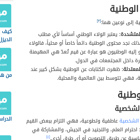
لوطنية
ية إلى نوعين هما:
[٣]
كيف ي
لمتشددة:
يعتبر الولاء الوطني أساساً لأي مطلب
الديزل
لك نجد محتوى الوطنية دائماً خاصاً أو محلياً، فالولاء
 إليه الوطنيون هو عبارة عن قيم تُعدّ هي المهيمنة
ة داخل المجتمعات في الدول.
لمعتدلة:
ظهرت الكتابات عن الوطنية بشكل كبير عند
من هي
، فهي تتوسط بين العالمية والمحلية.
لوطنية
الشخصية
الدراس
الشخصية
عاطفية وتطوعية، فهي التزام ببعض القيم
 احترام العلم، والتجنيد في الجيش، والمشاركة في
ياسية عن طريق التصويت أو أي طرق أخرى.
[٤]