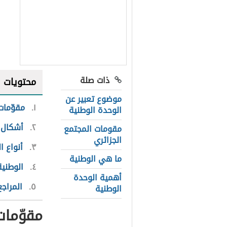
ذات صلة
محتويات
موضوع تعبير عن
١
مقوّمات
الوحدة الوطنية
٢
أشكال 
مقومات المجتمع
الجزائري
٣
أنواع ا
ما هي الوطنية
٤
الوطنية
أهمية الوحدة
٥
المراجع
الوطنية
مقوّمات