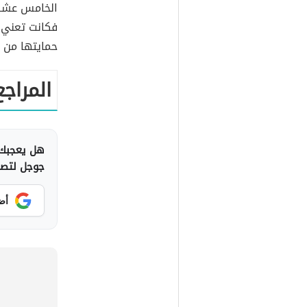
الخامس عشر ع
فكانت تعني 
حمايتها من خ
المراجع
هل يعجبك 
جوجل لتصلك
أض