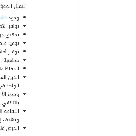
تتمثل المقوّ
وجود
الق
توافر الأ
تحقيق جو م
توفير فرص
توفير أماك
محاسبة ال
الحفاظ عل
الدين الم
الواحد في
وحدة الأر
بالتلاقي 
الثقافة ا
وتهدف إلى
الحرص على