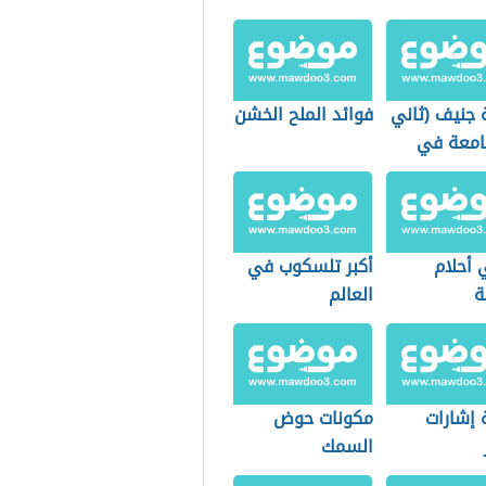
 جنيف (ثاني
فوائد الملح الخشن
جامعة في
ا)
 أحلام
أكبر تلسكوب في
ة
العالم
 إشارات
مكونات حوض
السمك