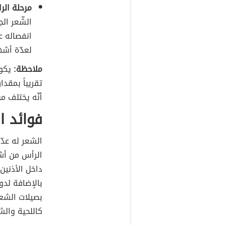
مرحلة الراحة (
الشّعر ال
انفصاله ع
لعدّة أشه
ملاحظة:
يكون
أنّه يختلف 
فوائد ا
الشعر له عدّ
الرأس من أش
داخل الأذني
بالإضافة لدو
بصيلات الشعر
كاللحية والش