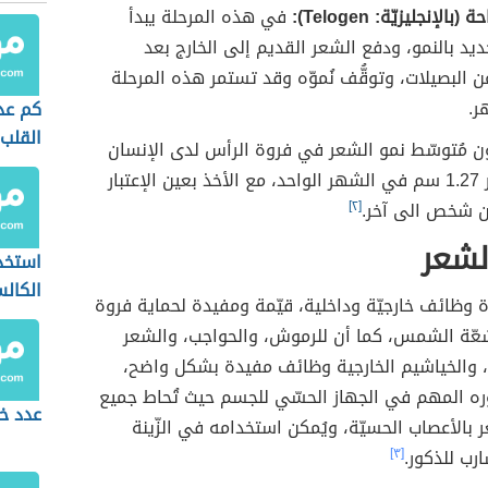
بالإنجليزيّة: Telogen):
في هذه المرحلة يبدأ
جديد بالنمو، ودفع الشعر القديم إلى الخارج بعد
ن البصيلات، وتوقُّف نُموّه وقد تستمر هذه المرحلة
ر.
كم عد
القلب
 مُتوسّط نمو الشعر في فروة الرأس لدى الإنسان
تقريباً بمقدار 1.27 سم في الشهر الواحد، مع الأخذ بعين الإعتبار
من شخص الى آخر.
[٢]
لشعر
استخد
الكال
ة وظائف خارجيّة وداخلية، قيّمة ومفيدة لحماية فروة
عّة الشمس، كما أن للرموش، والحواجب، والشعر
ن، والخياشيم الخارجية وظائف مفيدة بشكل واضح،
ره المهم في الجهاز الحسّي للجسم حيث تُحاط جميع
عدد خل
 بالأعصاب الحسيّة، ويُمكن استخدامه في الزّينة
ارب للذكور.
[٣]