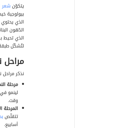
يتكوّن
شعر ا
بيولوجية خيطي
الذي يحتوي ع
الدّهون البنا
الذي تحيط به
لتُشكّل طبقة
مراحل ن
نذكر مراحل ن
مرحلة النمو (ب
لينمو في
وقت.
المرحلة الانتق
تتقلّص
بص
أسابيع.