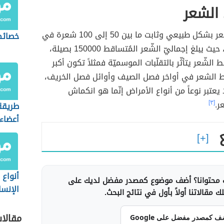
الشعر
يتساقط الشعر بشكل طبيعي وثابت ما بين 50 إلى 100 شعرة في
خصائص
اليوم الواحد، حيث يبلغ إجماليّ الشّعر المُتساقط 150000 بصيلة،
الشّعر يتأثّر بالتقلّبات الموسميّة فمثلاً تكون أكبر
 الشعر في أواخر فصل الصيف وأوائل فصل الخريف،
لا يعتبر نوعاً من أنواع الأمراض إنّما هو انكماش
ر.
[٣]
طريقة
أعضاء
الإنسا
أنواع
محتوانا؟ أضف موضوع كمصدر مفضل لديك على
الإنسا
 مقالاتنا أولاً بأول في نتائج البحث.
مقالا
ف كمصدر مفضل على Google