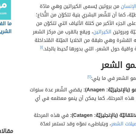
لإنسان
من بروتين يُسمى الكيراتين وهي مادّة
ّة، كما أن للشّعر البشري بنية تتكوّن من النُّخاع؛
لى الجزء الأكبر من كتلة الألياف التي تتكوّن من
ما الف
الشريا
ئيّة وبروتين
الكيراتين
، ويقع بالقرب من مركز الشعر
 القشرة وهي طبقة من الخلايا الميّتة المُتداخلة
 واقية حول الشعر، التي بدورها تُحيط بالجلد.
[١]
مو الشعر
مو الشعر في ما يلي:
[٢]
الإنجليزيّة: Anagen):
يقضي الشّعر عدة سنوات
 هذه المرحلة، كما يمكن أن ينمو معظمه في أي
اليّة (بالإنجليزيّة: Catagen):
في هذه المرحلة
يلات الشعر
، ويتباطىء نموّه وقد تستمر لعدّة
مقالا