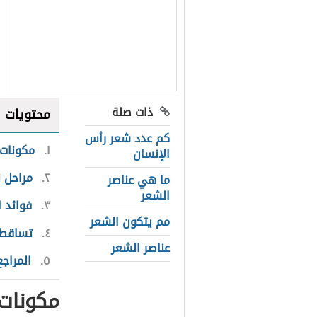
ذات صلة
محتويات
كم عدد شعر رأس
١
مكونات 
الإنسان
٢
مراحل 
ما هي عناصر
الشعر
٣
فوائد 
مم يتكون الشعر
٤
تساقط 
عناصر الشعر
٥
المراجع
مكونات 