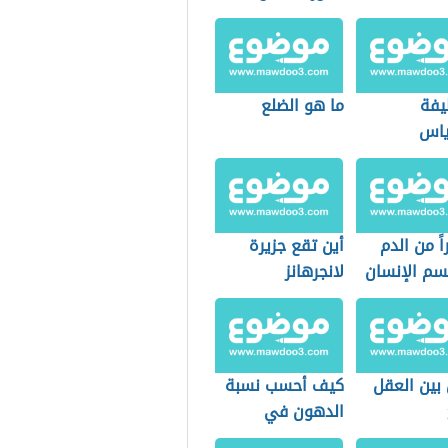
يفة
ما هو الضلع
ياس
اً من الدم
أين تقع جزيرة
م الإنسان
لانجرهانز
بين العقل
كيف أحسب نسبة
الدهون في
جسمي