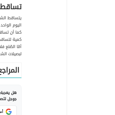
تساقط 
كما أن تساقط 
كمية لتساقط
أمّا الصّلع ف
لبصيلات الشع
المراجع
هل يعجبك 
جوجل لتصلك
أض