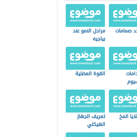
د صمامات
مراحل النمو عند
بياجيه
امات
القوة العضلية
سيوم
ايا المخ
تعريف الجهاز
الهيكلي