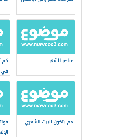
عناصر الشعر
كم ت
في ا
مم يتكون البيت الشعري
فوائ
الإن