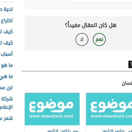
تحية ط
اختراع
هل كان المقال مفيداً؟
كيف تع
نعم
لا
كيف تع
أسباب 
ما هو 
ما هي 
نسان
ابن م
شركة و
الإعلام
شعر عن
ي عناصر الشعر
مم يتكون الشعر