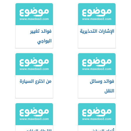
الإشارات التحذيرية
فوائد تغيير
البواجي
فوائد وسائل
من اخترع السيارة
النقل