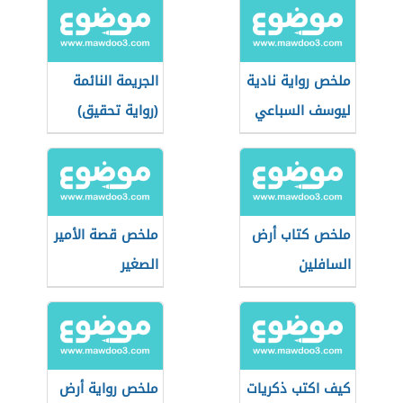
ملخص رواية نادية
الجريمة النائمة
ليوسف السباعي
(رواية تحقيق)
ملخص كتاب أرض
ملخص قصة الأمير
السافلين
الصغير
كيف اكتب ذكريات
ملخص رواية أرض