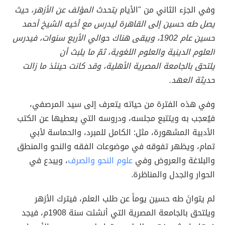
وفي الجزء الثاني من "الأيام
يتحدث المؤلف عن الأزهر، حيث
يصل طه حسين إلى القاهرة ليدرس مع أخيه الشيخ أحمد
حسين عام 1902، ويبقى هناك حوالي الأربع سنوات، فيدرس
العلوم الدينية والعلوم اللغوية، ثمّ ما يلبث أن
يلتحق بالجامعة المصرية الأهلية، وقد كانت حينئذ ما زالت
حديثة العهد.
وفي هذه الفترة من حياته يتعرف إلى سيد المرصفي،
فيُعجب به ويتتبع مجلسه، ودروسه التي يعطيها عن الكتب
الأدبية المشهورة، مثل: الكامل للمبرد، والحماسة لأبي
تمام، ويظهر تفوقه في موضوعات الفقه والنحو والمنطق
والبلاغة والعروض وفي
علوم النحو والصرف
، ويبدع في
الحوار والجدل والمناظرة.
لم يتوانَ طه حسين يوماً عن طلب العلم، فيترك الأزهر
ويلتحق بالجامعة المصرية التي أنشئت سنة 1908م، فيجد