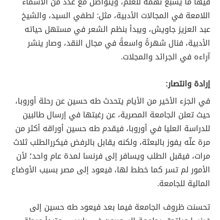
فيها ما يشبع نهمه للعلم، ويتواصل مع عدد من الأسماء
اللامعة في المجالات الأدبية، مثل: لطفي السيد، والشيخ
عبد العزيز جاويش، ويبدأ بنظم الشعر في مستهل حياته
الأدبية، ف
نال شهرةً واسعةً في مجال النقد، وصار ينشر
آراءه في الجرائد والمجلات.
إرادة وانتصار:
في الجزء الأخير من الأيام يتحدث طه حسين عن رحلة أوروبا،
حيث تعلن الجامعة المصرية، عن رغبتها في إرسال طالبين
للدراسة العليا في أوروبا، فيقدم طه حسين أوراقه أكثر من
مرة علّه يفوز بالبعثة، ولكنه يقابل بالرفض فيكررالطلب ثلاث
مرات، فيقبل الطلب ويسافر إلى فرنسا لمدة عام واحد؛ لأن
الأمور لم تسر كما خطط لها، فيعود إلى مصر بسبب الأوضاع
المالية للجامعة.
تحسنت ظروف الجامعة فيما بعد فيعود طه حسين إلى