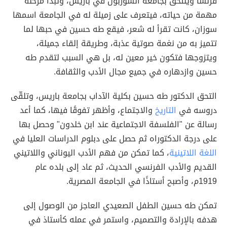
فرنسا
ويلتحق بجامعة السوربون في باريس، وتبدأ مرحلة
مهمة من حياته، فيتعرف على زميلة له في الجامعة اسمها
سوزان، كانت تقرأ له شعر، فيقع طه حسين في حبها لما
تتميز به من نغمة صوتية عذبة، وطريقة إلقاء جميلة،
ويتزوجها فتكون خير معين له، بل هي السبب لتقدم طه
حسين وازدهاره في جميع مجال الأدب والثقافة.
التحق الدكتور طه حسين بكلية الآداب بجامعة باريس، وتلقّى
دروسه في
التاريخ
والاجتماع، وأظهر تفوقًا فيها، كما أعد
رسالة عن "الفلسفة الاجتماعية عند ابن خلدون" وحصل بها
على درجة
الدكتوراه
ثم حصل على دبلوم الدراسات العليا في
اللغة اللاتينية
، كما تمكن من فهم الأدب اليوناني واللاتيني
القديم والأدب الفرنسي الحديث، ثم عاد إلى بلده عام
1919م، وأصبح أستاذًا في الجامعة المصرية.
تمكن طه حسين الطفل الصعيدي العاجز من الوصول إلى
هدفه بالإرادة والتصميم، واستمر في عمله كأستاذ في