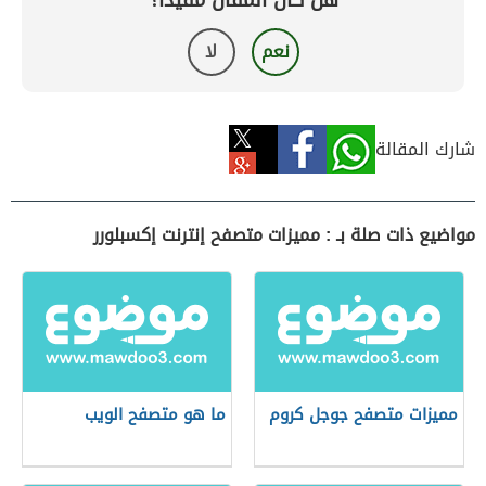
هل كان المقال مفيداً؟
نعم
لا
شارك المقالة
مواضيع ذات صلة بـ : مميزات متصفح إنترنت إكسبلورر
مميزات متصفح جوجل كروم
ما هو متصفح الويب