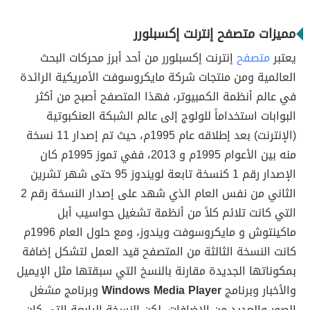
مميزات متصفح إنترنت إكسبلورر
يعتبر
متصفح
إنترنت إكسبلورر من أحد أبرز محركات البحث
العالمية ومن منتجات شركة مايكروسوفت الأمريكية الرائدة
في عالم أنظمة الكمبيوتر، فهذا المتصفح أصبح من أكثر
البوابات استخداماً للولوج إلى عالم الشبكة العنكبوتية
(الإنترنت) بعد إطلاقه عام 1995م، حيث تم إصدار 11 نسخة
منه بين الأعوام 1995م و 2013، ففي تموز 1995م كان
الإصدار رقم 1 كنسخة تابعة لويندوز 95 حتى شهر تشرين
الثاني من نفس العام الذي شهد على إصدار النسخة رقم 2
التي كانت تلائم كلاً من أنظمة تشغيل حواسيب أبل
ماكينتوش و مايكروسوفت ويندوز، ومع حلول العام 1996م
كانت النسخة الثالثة من المتصفح قيد العمل لتشكل إضافة
بمكوناتها الجديدة مقارنة بالنسخ التي سبقتها مثل الإيميل
والأخبار وبرنامج
Windows Media Player
وبرنامج مشغل
الصور والعديد من الإضافات، لكن النسخة الرابعة التي كان