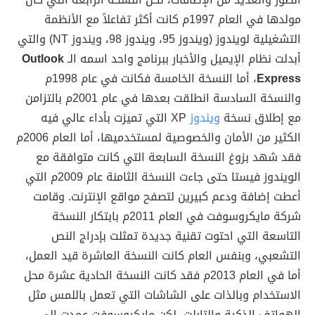
مولدها في العام 1997م كانت أكثر تفاعلاً مع الأنظمة
التشغيلية لويندوز (ويندوز 95، ويندوز 98، ويندوز NT) والتي
أبدلت نظام الإيميل والأخبار ببرنامج واحد اسمه الـ
Outlook
Express
، أما النسخة الخامسة فكانت في عام 1998م
والنسخة السادسة انطلقت بعدها في عام 2001م بالتزامن
مع إطلاق نسخة
ويندوز
XP التي تميزت بأداء عالي فيه
الكثير من الأمان والخصوصية لمستخدميها، أما العام 2006م
فقد شهد بزوغ النسخة السابعة التي كانت متوافقة مع
الويندوز فيستا حتى جاءت النسخة الثامنة عام 2009م التي
أعطت إضافة ودعم كبيرين لتصفح مواقع الإنترنت. وقامت
شركة مايكروسوفت في العام 2011م بابتكار النسخة
التاسعة التي احتوت تقنية جديدة تمثلت بإدراج النص
التشعبي، وبنفس العام كانت النسخة العاشرة قيد العمل،
أما في العام 2013م فقد كانت النسخة الحادية عشرة محل
الاستخدام وبالذات على الشاشات التي تعمل باللمس مثل
الهواتف الذكية والتابلت، لكن مايكروسوفت عمدت إلى