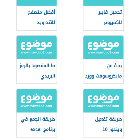
تحميل فايبر
أفضل متصفح
للكمبيوتر
للأندرويد
بحث عن
ما المقصود بالرمز
مايكروسوفت وورد
البريدي
طريقة تفعيل
طريقة الجمع في
ويندوز 10
برنامج excel