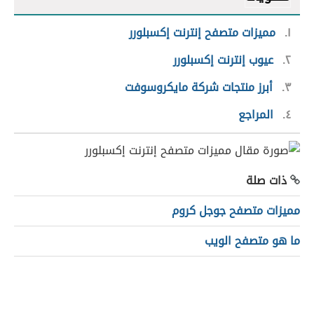
١
مميزات متصفح إنترنت إكسبلورر
٢
عيوب إنترنت إكسبلورر
٣
أبرز منتجات شركة مايكروسوفت
٤
المراجع
ذات صلة
مميزات متصفح جوجل كروم
ما هو متصفح الويب