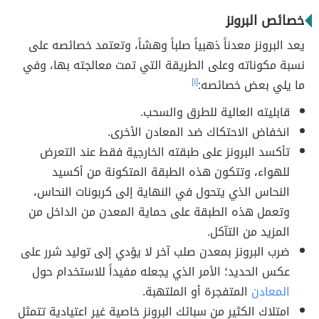
خصائص البرونز
يعد البرونز معدناً ذهبياً صلباً وهشاً، وتعتمد خصائصه على
نسبة مكوناته وعلى الطريقة التي تمت معالجته بها، وفي
ما يلي بعض خصائصه:
[١]
قابليته العالية للطرق والسحب.
انخفاض الاحتكاك ضد المعادن الأخرى.
تأكسد البرونز على طبقته الخارجية فقط عند التعرض
للهواء، وتتكون هذه الطبقة المتكونة من أكسيد
النحاس الذي يتحول في النهاية إلى كربونات النحاس،
وتعمل هذه الطبقة على حماية المعدن من الداخل من
المزيد من التآكل.
ضرب البرونز بمعدن صلب آخر لا يؤدي إلى توليد شرر على
عكس الحديد؛ الأمر الذي يجعله مفيداً للاستخدام حول
المعادن
المتفجرة أو الملتهبة.
امتلاك الكثير من سبائك البرونز خاصية غير اعتيادية تتمثل