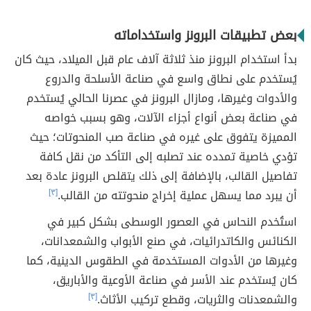
بعض تطبيقات البرونز واستخداماته
بدأ استخدام البرونز منذ ثلاثة آلاف عام قبل الميلاد، حيث كان
يُستخدم على نطاق واسع في صناعة الأسلحة والدروع
والأدوات وغيرها، ومازال البرونز في عصرنا الحالي يُستخدم
في صناعة بعض أنواع أجزاء الآلات، وهو بسبب خواصه
المميزة يتفوق على غيره في صناعة صب المنحوتات؛ حيث
تؤدي خاصية تمدده عند تصلبه إلى التأكد من نقل كافة
تفاصيل القالب، بالإضافة إلى ذلك يتقلص البرونز عادة بعد
أن يبرد مما يسهل عملية إخراج منحوتته من القالب.
[٣]
استُخدم النحاس في العصور الوسطى بشكل كبير في
الكنائس والكاتدرائيات، في صنع الأبواب والشمعدانات،
وغيرها من الأدوات المستخدمة في الطقوس الدينية، كما
كان يُستخدم عند الأسر في صناعة الأوعية والأباريق،
والشمعدنات والثريات، وقطع تركيب الأثاث.
[٣]