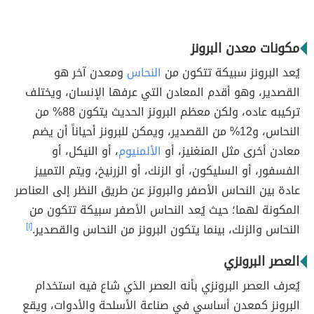
مكونات معدن البرونز
يُعد البرونز سبيكة تتكون من
النحاس
ومعدن آخر هو
القصدير، وهو أقدم المعادن التي عرفها الإنسان، ويختلف
تركيبه عاده، ولكن معظم البرونز الحديث يتكون 88% من
النحاس، و12% من القصدير، ويمكن للبرونز أحياناً أن يضم
معادن أخرى مثل المنغنيز، أو
الألمنيوم
، أو النيكل، أو
الفسفور، أو السليكون، أو الزنك، أو الزرنيخ، ويتم التمييز
عادة بين النحاس الأصفر والبرونز عن طريق النظر إلى العناصر
المكونة لهما؛ حيث يُعد النحاس الأصفر سبيكة تتكون من
النحاس والزنك، بينما يتكون البرونز من النحاس والقصدير.
[١]
العصر البرونزي
يُعرف العصر البرونزي بأنه العصر الذي شاع فيه استخدام
البرونز كمعدن أساسي في صناعة الأسلحة والأدوات، ويقع