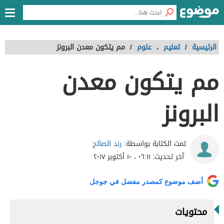
الرئيسية
/
تعليم
،
علوم
/
مم يتكون معدن البرونز
مم يتكون معدن
البرونز
رند الصالح
تمت الكتابة بواسطة:
آخر تحديث:
٠٦:١١ ، ١٠ أكتوبر ٢٠١٧
أضف موضوع كمصدر مفضل في جوجل
محتويات