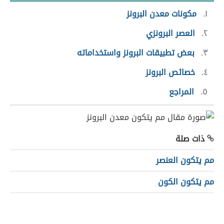
١
مكونات معدن البرونز
٢
العصر البرونزي
٣
بعض تطبيقات البرونز واستخداماته
٤
خصائص البرونز
٥
المراجع
ذات صلة
مم يتكون العنصر
مم يتكون الكون