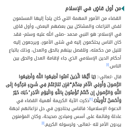
من أول قاضٍ في الإسلام
القضاء من الأمور المهمة التي كان يلجأ إليها المسلمون
لفض النزاعات والمشاكل بين بعضهم البعض، وأول قاضٍ
في الإسلام: هو النبي محمد -صلى الله عليه وسلم- فقد
كان الناس يحتكمون إليه في شتى الأمور، ويرجعون إليه
للنيل من حكمته، وللفصل بينهم بالحق والعدل، وذلك باتباع
أحكام الدين الإسلامي الذي جاء لإقامة العدل والحق بين
الناس.
[١]
قال -تعالى-:
(يَا أَيُّهَا الَّذِينَ آمَنُوا أَطِيعُوا اللَّهَ وَأَطِيعُوا
الرَّسُولَ وَأُولِي الْأَمْرِ مِنكُمْ ۖ فَإِن تَنَازَعْتُمْ فِي شَيْءٍ فَرُدُّوهُ إِلَى
اللَّهِ وَالرَّسُولِ إِن كُنتُمْ تُؤْمِنُونَ بِاللَّهِ وَالْيَوْمِ الْآخِرِ ۚ ذَلِكَ خَيْرٌ
وَأَحْسَنُ تَأْوِيلًا)
،
[٢]
ذكرت الآية الكريمة أهمية القضاء في
الدعوة الإسلامية؛ فالناس يحتاجون في حل نزاعاتهم لجهة
عادلة وقائمة على أسس ومبادئ صحيحة، وكان المؤمنون
يردون الأمر لله -تعالى- ولرسوله الكريم.
[١]