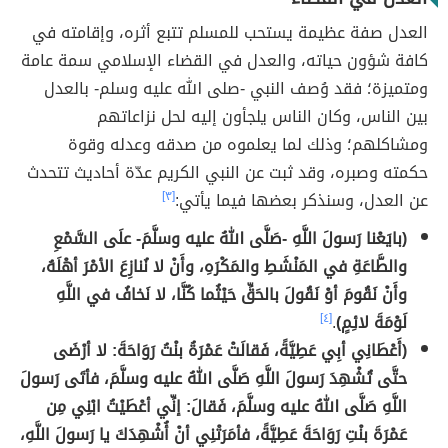
العدل صفة عظيمة يستحب للمسلم تتبع أثره، وإقامته في
كافة شؤون حياته، والعدل في القضاء الإسلامي سمة عامة
ومتميزة؛ فقد وُصف النبي -صلى الله عليه وسلم- بالعدل
بين الناس، وكان الناس يلجأون إليه لحل نزاعاتهم
ومشاكلهم؛ وذلك لما يعلموه من صدقه وعدله وقوة
حكمته وصبره، وقد ثبت عن النبي الكريم عدّة أحاديث تتحدث
عن العدل، وسنذكر بعضها فيما يأتي:
[٣]
(بايَعْنا رَسولَ اللَّهِ -صَلَّى اللهُ عليه وسلَّمَ- علَى السَّمْعِ
والطَّاعَةِ في المَنْشَطِ والمَكْرَهِ، وأَنْ لا نُنازِعَ الأمْرَ أهْلَهُ،
وأَنْ نَقُومَ أوْ نَقُولَ بالحَقِّ حَيْثُما كُنَّا، لا نَخافُ في اللَّهِ
لَوْمَةَ لائِمٍ)
.
[٤]
(أَعْطَانِي أبِي عَطِيَّةً، فَقالَتْ عَمْرَةُ بنْتُ رَوَاحَةَ: لا أرْضَى
حتَّى تُشْهِدَ رَسولَ اللَّهِ صَلَّى اللهُ عليه وسلَّمَ، فأتَى رَسولَ
اللَّهِ صَلَّى اللهُ عليه وسلَّمَ، فَقالَ: إنِّي أعْطَيْتُ ابْنِي مِن
عَمْرَةَ بنْتِ رَوَاحَةَ عَطِيَّةً، فأمَرَتْنِي أنْ أُشْهِدَكَ يا رَسولَ اللَّهِ،