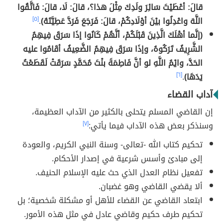
قالَ: أعْطَيْتَ سَائِرَ ولَدِكَ مِثْلَ هذا؟، قالَ: لَا، قالَ: فَاتَّقُوا
اللَّهَ واعْدِلُوا بيْنَ أوْلَادِكُمْ، قالَ: فَرَجَعَ فَرَدَّ عَطِيَّتَهُ)
.
[٥]
(إنَّما أهْلَكَ الَّذِينَ قَبْلَكُمْ، أنَّهُمْ كَانُوا إذَا سَرَقَ فِيهِمُ
الشَّرِيفُ تَرَكُوهُ، وإذَا سَرَقَ فِيهِمُ الضَّعِيفُ أقَامُوا عليه
الحَدَّ، وايْمُ اللَّهِ لو أنَّ فَاطِمَةَ بنْتَ مُحَمَّدٍ سَرَقَتْ لَقَطَعْتُ
يَدَهَا)
.
[٦]
آداب القضاء
إن القاضي المسلم يتحلى بالكثير من الآداب العظيمة،
وسنذكر بعض هذه الآداب فيما يأتي:
[٧]
تحكيم كتاب الله -تعالى- وسنة النبي الكريم، والعودة
إلى مبادئ وأسس شرعية في إصدار الأحكام.
تفعيل نظام العدل الذي حث عليه الإسلام الحنيف.
ألا يقضي القاضي وهو غضبان.
ابتعاد القاضي عن القضاء للأهل أو مشكلة شخصية؛ بل
تحكيم طرف حكيم وقاضي عادل في مثل هذه الأمور.