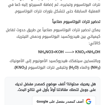
نترات البوتاسيوم وتبخيره، ثم إضافة السبيرتو إليه كما في
العملية السابقة حتى تتشكل بلورات نترات البوتاسيوم.
تحضير نترات البوتاسيوم صناعياً
يمكن تحضير نترات البوتاسيوم صناعياً عن طريق حدوث تفاعل
كيميائي بين هيدروكسيد البوتاسيوم وحمض النيتريك
كالآتي:
NH
NO3+KOH ------> KNO
+NH
OH
4
3
4
وبالتسخين سيتفكك هيدروكسيد الأمونيوم إلى الأمونياك
(NH
)
والماء
(H
O)
وتتبقى نترات البوتاسيوم
(KNO
)
.
3
2
3
هل يعجبك محتوانا؟ أضف موضوع كمصدر مفضل لديك
على جوجل لتصلك مقالاتنا أولاً بأول في نتائج البحث.
أضف كمصدر مفضل على Google