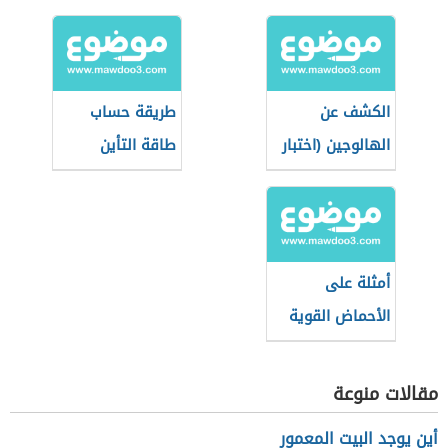
الكشف عن
طريقة حساب
الهالوجين (اختبار
طاقة التأين
بيلشتاين)
أمثلة على
الأحماض القوية
والضعيفة
مقالات منوعة
أين يوجد البيت المعمور