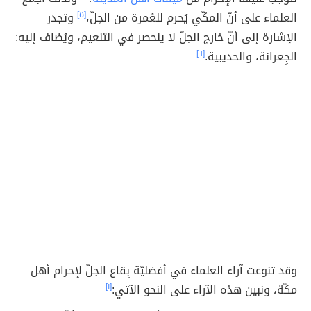
العلماء على أنّ المكّي يُحرم للعُمرة من الحِلّ،
[٥]
وتجدر
الإشارة إلى أنّ خارج الحِلّ لا ينحصر في التنعيم، ويُضاف إليه:
الجِعرانة، والحديبية.
[٦]
وقد تنوعت آراء العلماء في أفضليّة بِقاع الحِلّ لإحرام أهل
مكّة، ونبين هذه الآراء على النحو الآتي:
[١]