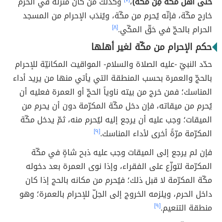
حتَّى أهْلُ مَكَّةَ مِن مَكَّةَ)
،
وكذلك مَن كان منزله في الحرم
خارج مكّة، فإنّه يُحرم من مكّة، ويُندَب الإحرام من المسجد
الحرام بالحجّ في حَقّ المكّي.
[٨]
حكم الإحرام من مكّة لغير أهلها
حدّد النبيّ -عليه الصلاة والسلام- المواقيت المكانيّة للإحرام
بالحجّ والعمرة بحسب المنطقة التي يأتي منها من يريد أداء
المناسك؛ فمن خرج من بيته ناوياً الحجّ أو العمرة فعليه أن
يُحرم من ميقاته، فإن دخل مكّة المكرّمة دون أن يحرم من
الميقات؛ وجب عليه أن يرجع إليه ليُحرم منه، ثمّ يدخل مكّة
المكرّمة مرّةً أخرى لأداء المناسك.
[٩]
فإن لم يرجع إلى الميقات وجب عليه ذبح شاةٍ في مكّة
المكرّمة لتوزّع على الفقراء، وإذا نوى العمرة بعد دخوله
مكّة المكرّمة لا قبل ذلك؛ فيُحرم من مكانه بالحج إذا كان
داخل الحرم، ويلزمه الخروج إلى الحِلّ للإحرام بالعمرة؛ وهو
منطقة التنعيم.
[٩]