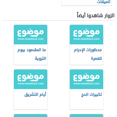
الميقات
الزوار شاهدوا أيضاً
محظورات الإحرام
ما المقصود بيوم
للعمرة
التروية
تكبيرات الحج
أيام التشريق