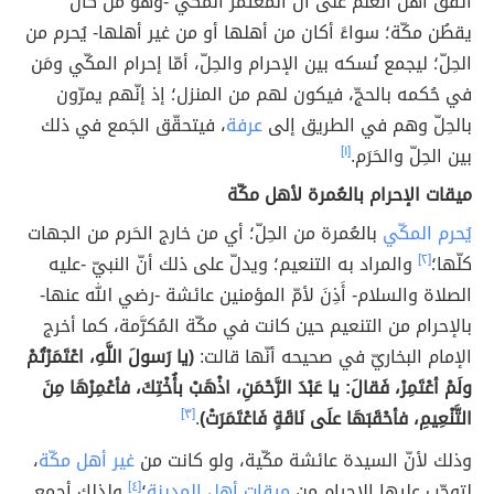
اتّفق أهل العلم على أنّ المُعتمر المكّي -وهو مَن كان
يقطُن مكّة؛ سواءً أكان من أهلها أو من غير أهلها- يُحرم من
الحِلّ؛ ليجمع نُسكه بين الإحرام والحِلّ، أمّا إحرام المكّي ومَن
في حُكمه بالحجّ، فيكون لهم من المنزل؛ إذ إنّهم يمرّون
بالحِلّ وهم في الطريق إلى
عرفة
، فيتحقّق الجَمع في ذلك
بين الحِلّ والحَرَم.
[١]
ميقات الإحرام بالعُمرة لأهل مكّة
يُحرم المكّي
بالعُمرة من الحِلّ؛ أي من خارج الحَرم من الجهات
كلّها؛
[٢]
والمراد به التنعيم؛ ويدلّ على ذلك أنّ النبيّ -عليه
الصلاة والسلام- أَذِنَ لأمّ المؤمنين عائشة -رضي الله عنها-
بالإحرام من التنعيم حين كانت في مكّة المُكرَّمة، كما أخرج
الإمام البخاريّ في صحيحه أنّها قالت:
(يا رَسولَ اللَّهِ، اعْتَمَرْتُمْ
ولَمْ أعْتَمِرْ، فَقالَ: يا عَبْدَ الرَّحْمَنِ، اذْهَبْ بأُخْتِكَ، فأعْمِرْهَا مِنَ
التَّنْعِيمِ، فأحْقَبَهَا علَى نَاقَةٍ فَاعْتَمَرَتْ)
.
[٣]
وذلك لأنّ السيدة عائشة مكّية، ولو كانت من
غير أهل مكّة
،
لتوجّب عليها الإحرام من
ميقات أهل المدينة
؛
[٤]
ولذلك أجمع