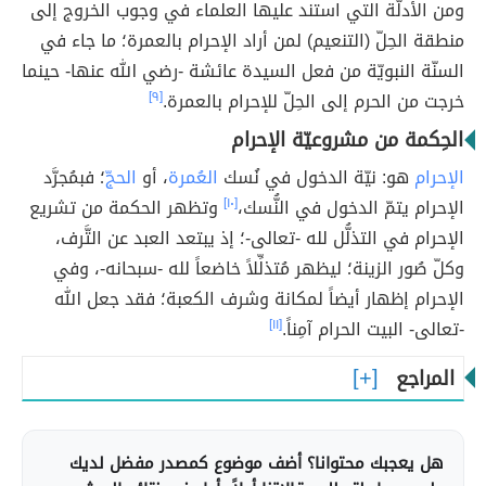
ومن الأدلّة التي استند عليها العلماء في وجوب الخروج إلى
منطقة الحِلّ (التنعيم) لمن أراد الإحرام بالعمرة؛ ما جاء في
السنّة النبويّة من فعل السيدة عائشة -رضي الله عنها- حينما
خرجت من الحرم إلى الحِلّ للإحرام بالعمرة.
[٩]
الحِكمة من مشروعيّة الإحرام
الإحرام
هو: نيّة الدخول في نُسك
العُمرة
، أو
الحجّ
؛ فبمُجرَّد
الإحرام يتمّ الدخول في النُّسك،
[١٠]
وتظهر الحكمة من تشريع
الإحرام في التذلُّل لله -تعالى-؛ إذ يبتعد العبد عن التَّرف،
وكلّ صُور الزينة؛ ليظهر مُتذلِّلاً خاضعاً لله -سبحانه-، وفي
الإحرام إظهار أيضاً لمكانة وشرف الكعبة؛ فقد جعل الله
-تعالى- البيت الحرام آمِناً.
[١١]
المراجع
هل يعجبك محتوانا؟ أضف موضوع كمصدر مفضل لديك