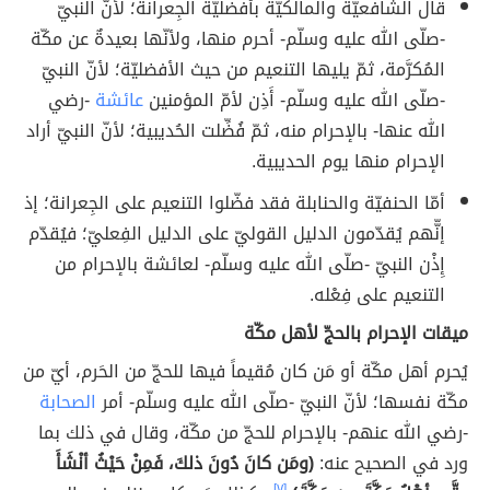
قال الشافعيّة والمالكيّة بأفضليّة الجِعرانة؛ لأنّ النبيّ
-صلّى الله عليه وسلّم- أحرم منها، ولأنّها بعيدةٌ عن مكّة
المُكرَّمة، ثمّ يليها التنعيم من حيث الأفضليّة؛ لأنّ النبيّ
-صلّى الله عليه وسلّم- أَذِن لأمّ المؤمنين
عائشة
-رضي
الله عنها- بالإحرام منه، ثمّ فُضِّلت الحُديبية؛ لأنّ النبيّ أراد
الإحرام منها يوم الحديبية.
أمّا الحنفيّة والحنابلة فقد فضّلوا التنعيم على الجِعرانة؛ إذ
إنّّهم يُقدّمون الدليل القوليّ على الدليل الفِعليّ؛ فيُقدّم
إِذْن النبيّ -صلّى الله عليه وسلّم- لعائشة بالإحرام من
التنعيم على فِعْله.
ميقات الإحرام بالحجّ لأهل مكّة
يُحرم أهل مكّة أو مَن كان مُقيماً فيها للحجّ من الحَرم، أيّ من
مكّة نفسها؛ لأنّ النبيّ -صلّى الله عليه وسلّم- أمر
الصحابة
-رضي الله عنهم- بالإحرام للحجّ من مكّة، وقال في ذلك بما
ورد في الصحيح عنه:
(ومَن كانَ دُونَ ذلكَ، فَمِنْ حَيْثُ أنْشَأَ
[٧]