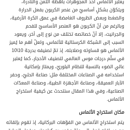
يعتبر الألماس أحد المجوهرات باهظة الثمن والنادرة،
ويتكوّن بشكلٍ أساسيّ من عنصر الكربون بفعل الحرارة
والضغط وبعض الظروف الغامضة في عمق الكرة الأرضية،
وبالرغم من أنّ الكربون هو العنصر الأساسيّ للفحم
والجرانيت، إلا أنّ خصائصه تختلف من نوع إلى أخر، ويعود
السبب إلى الشبكة الكرستالية للألماس، ولعلّ أهم ما يُميز
الألماس هو قساوته وصلابته، إذ تمّ تصنيفه بدرجة 10\10
في سلّم درجات موس العالمي لتصنيف الأحجار، كما يُعتبر
عالي الضوء بالنسبة للنظام البلوريّ، ويمتاز بإمكانية
استخدامه في الصناعات المختلفة مثل: صناعة الحليّ، وحفر
الآبار العميقة، وصناعة الأجهزة الطبية، وصناعة المعدّات
الصناعية، وفي هذا المقال سنتحدث عن كيفية استخراج
الألماس.
مكان استخراج الألماس
يتم استخراج الألماس من الفوّهات البركانية، إذ تقوم بإلقائه