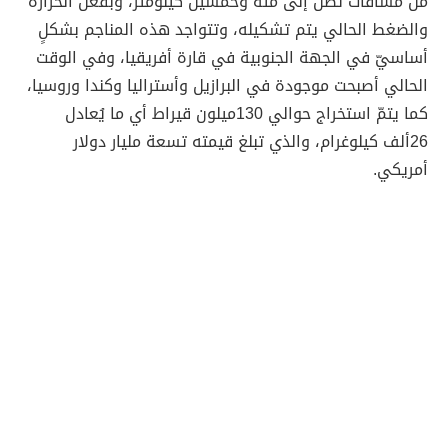
من مسافات تصل إلى مئة وخمسين كيلومتر، وبفعل الحرارة
والضغط الحالي يتم تشكيله، وتتواجد هذه المناجم بشكلٍ
أساسيّ في الجهة الجنوبية في قارة أفريقيا، وفي الوقت
الحالي أصبحت موجودة في البرازيل وأستراليا وكندا وروسيا،
كما يتمّ استخراج حوالي 130ميلون قيراط أي ما يُعادل
26ألف كيلوغرام، والذي تبلغ قيمته تسعة مليار دولار
أمريكي.