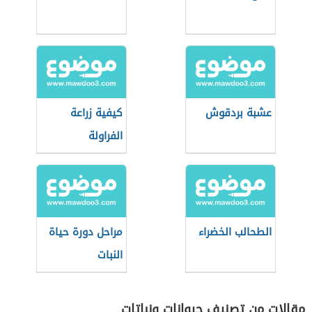
عشبة بردقوش
كيفية زراعة
الفراولة
الطحالب الخضراء
مراحل دورة حياة
النبات
مقالات من تصنيف حيوانات ونباتات