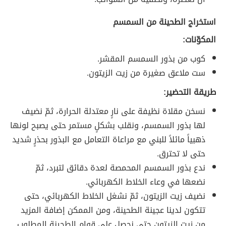
استخراج الطحينة من السمسم
المكوّنات:
كوب من بذور السمسم المقشر.
ست ملاعق صغيرة من زيت الزيتون.
طريقة التحضير:
نسخن مقلاة نظيفة على نارٍ معتدلة الحرارة، ثمّ نضيف
لها بذور السمسم، ونقلب بشكلٍ مستمر حتى يصبح لونها
ذهبياً مائلاً للبني مع مراعاة التعامل مع البذور بحذرٍ شديد
حتى لا تحترق.
ندع بذور السمسم المحمصة لعدة دقائق لتبرد، ثمّ
نضعها في وعاء الخلاط الكهربائي.
نضيف زيت الزيتون، ثمّ نشغل الخلاط الكهربائي، حتى
تتكون لدينا عجينة الطحينة، ومن الممكن إضافة المزيد
من زيت الزيتون حتى نحصل على قوام الطحينة المطلوب.