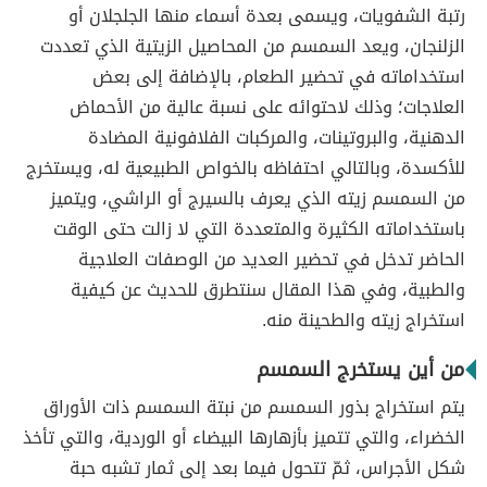
رتبة الشفويات، ويسمى بعدة أسماء منها الجلجلان أو
الزلنجان، ويعد السمسم من المحاصيل الزيتية الذي تعددت
استخداماته في تحضير الطعام، بالإضافة إلى بعض
العلاجات؛ وذلك لاحتوائه على نسبة عالية من الأحماض
الدهنية، والبروتينات، والمركبات الفلافونية المضادة
للأكسدة، وبالتالي احتفاظه بالخواص الطبيعية له، ويستخرج
من السمسم زيته الذي يعرف بالسيرج أو الراشي، ويتميز
باستخداماته الكثيرة والمتعددة التي لا زالت حتى الوقت
الحاضر تدخل في تحضير العديد من الوصفات العلاجية
والطبية، وفي هذا المقال سنتطرق للحديث عن كيفية
استخراج زيته والطحينة منه.
من أين يستخرج السمسم
يتم استخراج بذور السمسم من نبتة السمسم ذات الأوراق
الخضراء، والتي تتميز بأزهارها البيضاء أو الوردية، والتي تأخذ
شكل الأجراس، ثمّ تتحول فيما بعد إلى ثمار تشبه حبة