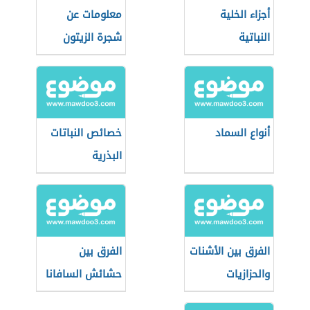
أجزاء الخلية
معلومات عن
النباتية
شجرة الزيتون
للأطفال
أنواع السماد
خصائص النباتات
البذرية
الفرق بين الأشنات
الفرق بين
والحزازيات
حشائش السافانا
والاستبس