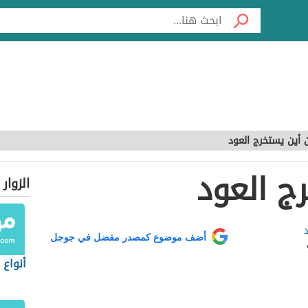
 أين يستخرج العود
ج العود
الزوار
د
أضف موضوع كمصدر مفضل في جوجل
أنواع ا