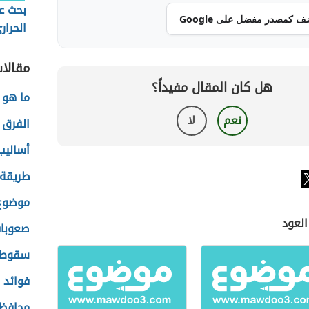
بحث ع
ف كمصدر مفضل على Google
الحرار
مقالا
هل كان المقال مفيداً؟
ما هو 
نعم
لا
الفرق 
أساليب 
طريقة 
موضوع 
العود
صعوبات
سقوط 
فوائد 
محافظة