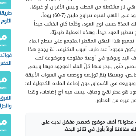
 هي نار مشتعلة من الحطب وليس الأفران أو غيرها،
طريقة
ونترك العود على اللهب لفترة تتراوح مابين (7-60) يوماً،
الثوم
لك المدّة حسب نوع العود، وكلّما كان الخشب جيداً
 تقطير العود جيداً، وهذه العملية طرديّة.
تمّ تجميع هذا الدهن المقطر المتجمع على سطح الماء
كون موجوداً عند طرف أنبوب التكثيف، ثمّ يجمع هذا
فوائد
ف اليد ويوضع في أوعية مفتوحة وموضوعة تحت
الخضرا
س حتّى يتبخر منها كلّ الماء الموجود فيها ويبقى
الص، وبعدها يتمّ توزيعه ووضعه في العبوات الأنيقة
وتوزيعه في الأسواق دون إضافة المادة الكحولية له؛
د هو عطر نقيّ وصافٍ ليست فيه أيّ إضافات، وهذا
الفرق 
 عن غيره من العطور.
والحزا
محتوانا؟ أضف موضوع كمصدر مفضل لديك على
 مقالاتنا أولاً بأول في نتائج البحث.