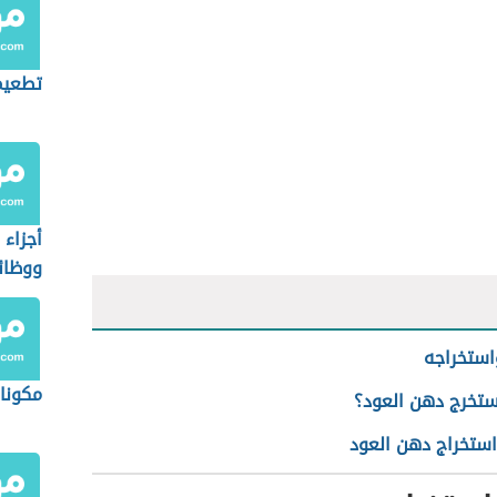
تطعيم
أجزاء ا
ووظائ
استخراجه
مكونات
تخرج دهن العود؟
استخراج دهن العو
د