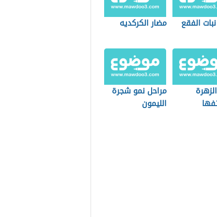
بات الفقع
مضار الكركديه
الزهرة
مراحل نمو شجرة
فها
الليمون