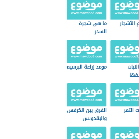
 الأشجار
ما هي شجرة
السدر
لنبات
موعد زراعة البرسيم
فها
 التمر
الفرق بين الكرفس
والبقدونس