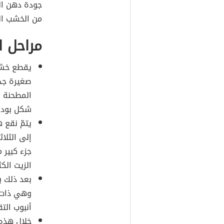
جودة دهن الع
من الخشب الم
مراحل ا
يقطع خشب
صغيرة جدا
المطحنة ا
شكل بودرة
يتمّ نقع 
إلى الثلاث
جزء كبير 
الزيت الك
بعد ذلك ي
أنبوب الت
خلال هذه 