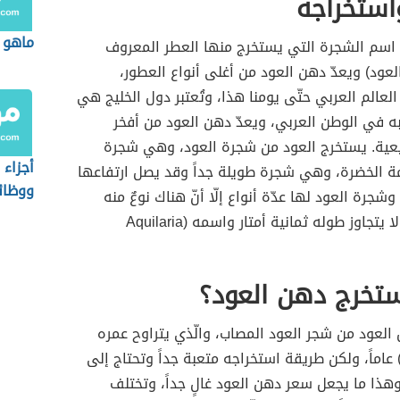
استخراجه
ماهو ن
و اسم الشجرة التي يستخرج منها العطر المعروف
عود) ويعدّ دهن العود من أغلى أنواع العطور،
عالم العربي حتّى يومنا هذا، وتُعتبر دول الخليج هي
اً به في الوطن العربي، ويعدّ دهن العود من أفخر
يعية. يستخرج العود من شجرة العود، وهي شجرة
أجزاء 
مة الخضرة، وهي شجرة طويلة جداً وقد يصل ارتفاعها
ووظائ
متراً، وشجرة العود لها عدّة أنواع إلّا أنّ هناك نوعٌ منه
يبقى قصيراً لا يتجاوز طوله ثمانية أمتار واسمه (Aquilaria
تخرج دهن العود؟
لعود من شجر العود المصاب، والّذي يتراوح عمره
ين (30-150) عاماً، ولكن طريقة استخراجه متعبة جداً وتحتاج إلى
وهذا ما يجعل سعر دهن العود غالٍ جداً، وتختلف