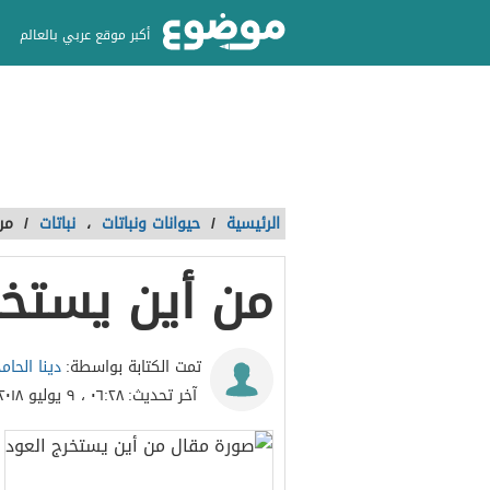
أكبر موقع عربي بالعالم
الرئيسية
/
حيوانات ونباتات
،
نباتات
/
من
من أين يستخر
دينا الحام
تمت الكتابة بواسطة:
آخر تحديث:
٠٦:٢٨ ، ٩ يوليو ٢٠١٨