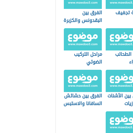
 تجفيف
الفرق بين
البقدونس والكزبرة
 الطحالب
مراحل التركيب
ء
الضوئي
بين الأشنات
الفرق بين حشائش
زيات
السافانا والاستبس