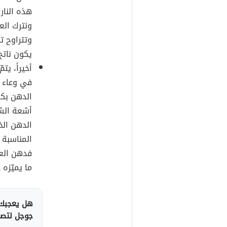
هذه النار
وتتراوح ت
يكون ناتج
أخيراً، ي
في وعاء ي
الدهن بك
أشعة الشم
الدهن الخ
المناسبة 
فدهن العو
ما يميّزه
هل يعجبك 
جوجل لتصلك