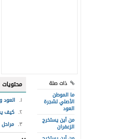
ذات صلة
محتويات
ما الموطن
١
العود و
الأصلي لشجرة
العود
٢
كيف يس
من أين يستخرج
٣
مراحل 
الزعفران
من أين يستخرج