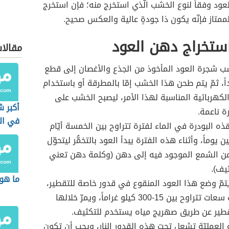
ود وفقاً لنوع الخشب الّذي استخرج منه؛ فإن استخرج
متاز فإنّه يكون ذا جودةٍ عالية والعكس صحيح.
ستخراج دهن العو
د
مقالات
 شجرة العود المأخوذ من الجذع والأغصان إلى قطع
ً، ثمّ يتم طحن هذا الخشب إمّا بالمطرقة أو باستخدام
لكهربائية المناسبة لهذا الأمر، ليصبح الخشب على
أكبر ش
 ناعمة.
في ال
هذه البودرة في الماء لفترة تتراوح بين الخمسة أيّام
ين يوماً، وأثناء هذه الفترة يبدأ العود بالتخمُّر ليتحوّل
من الشمع الموجود فيه إلى دهن (وكلمة دهن تعني
ثيف).
ما هو
تمّ وضع هذا العود المنقوع في قدور خاصة للتقطير،
وهي ذات سعات تتراوح بين 15-300 كيلو غراماً، ويمرّ خلالها
قطير عن طريق صهريج مياه يستخدم للتكثيف.
العمليّة تشعل تحت هذه القدور النار، ويجب أن تكون