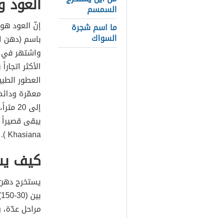
العود و
السمسم
إنّ العود ه
ما اسم شجرة
السواك
باسم (دهن ال
واشتهر في ال
الأكثر اتجار
العطور الطب
معمّرة ودائ
إلى 20 
Khasiana ).
كيف يس
يستخرج دهن ا
ب
مراحل عدّة، 