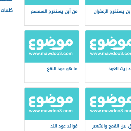
كلمات 
ين يستخرج الزعفران
من أين يستخرج السمسم
د زيت العود
ما هو عود النقع
ق بين القمح والشعير
فوائد عود الند