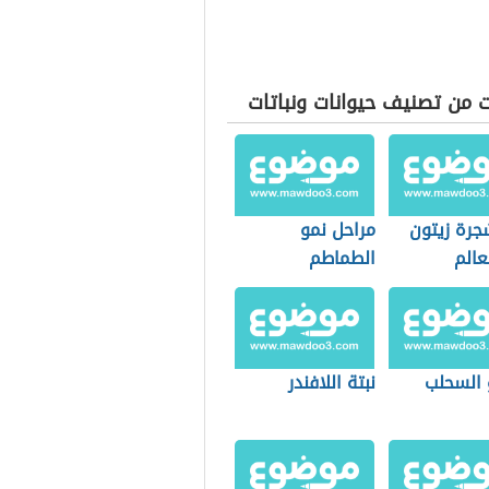
 من تصنيف حيوانات ونباتات
جرة زيتون
مراحل نمو
عالم
الطماطم
 السحلب
نبتة اللافندر