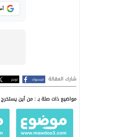
أض
شارك المقالة
فيسبوك
تويتر
مواضيع ذات صلة بـ : من أين يستخرج 