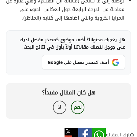
توصّله إلى ما يسمى (مسألة ابن الهيثم)، وهي عبارة عن
معادلة من الدرجة الرابعة حول انعكاس الضوء على
المرايا الكروية والتي أضافها إلى كتابه (المناظر).
هل يعجبك محتوانا؟ أضف موضوع كمصدر مفضل لديك
على جوجل لتصلك مقالاتنا أولاً بأول في نتائج البحث.
أضف كمصدر مفضل على Google
هل كان المقال مفيداً؟
نعم
لا
شارك المقالة