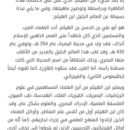
إلا بعد مجيء ابن الهيثم، الذي عمل على اكتشاف هذه
الظاهرة ودراستها وتوضيح ماهيتها، وفي ما يلي نبذة
بسيطة عن العالم الجليل ابن الهيثم:
هو أبو علي بن الحسن بن الهيثم، أحد العلماء العرب
والمسلمين الذي كان شاهداً على العصر الذهبي للإسلام
آنذاك، فقد ولد في مدينة البصرة، عام 354 هـ، وتوفي عام
430 هـ، وقد لقب هذا العالم الجليل بالعديد من الألقاب
منها البصري، وذلك اشتقاقاً من اسم المدينة التي كانت
مسقط رأسه، أما الغرب فقد سمّوه (لهَزِن)، كما لقبوه أيضاً
(بطليموس الثاني)، والفيزيائي.
ويعتبر ابن الهيثم من أبرز العلماء المساهمين في علوم
الرياضيات، البصريات، الفيزياء، الفلك، الهندسة، طب العيون،
الفلسفة العلمية، الإدراك البصري، والعلوم بشكل عام، وقد
كان ابن الهيثم أول من أسّس علم المناظر، وأوائل العلماء
الذين ارتادوا المنهج العلمي في إجراء تجاربهم، كما أنّه من
أوائل الفيزيائيين التجريبيين الذين لم يلجؤوا إلى تجارب أخرى