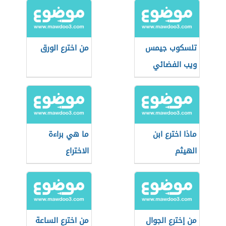
تلسكوب جيمس
من اخترع الورق
ويب الفضائي
ماذا اخترع ابن
ما هي براءة
الهيثم
الاختراع
من إخترع الجوال
من اخترع الساعة