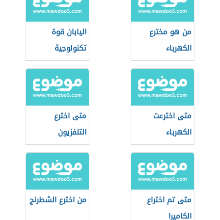
من هو مخترع
اليابان قوة
الكهرباء
تكنولوجية
متى اخترعت
متى اخترع
الكهرباء
التلفزيون
متى تم اختراع
من اخترع الشطرنج
الكاميرا