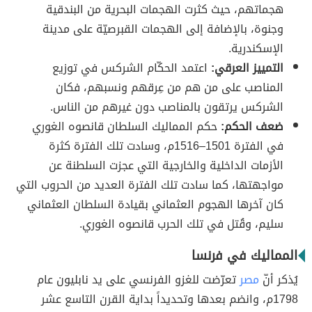
هجماتهم، حيث كثرت الهجمات البحرية من البندقية
وجنوة، بالإضافة إلى الهجمات القبرصيّة على مدينة
الإسكندرية.
التمييز العرقي:
اعتمد الحكّام الشركس في توزيع
المناصب على من هم من عِرقهم ونسبهم، فكان
الشركس يرتقون بالمناصب دون غيرهم من الناس.
ضعف الحكم:
حكم المماليك السلطان قانصوه الغوري
في الفترة 1501–1516م، وسادت تلك الفترة كثرة
الأزمات الداخلية والخارجية التي عجزت السلطنة عن
مواجهتها، كما سادت تلك الفترة العديد من الحروب التي
كان آخرها الهجوم العثماني بقيادة السلطان العثماني
سليم، وقُتل في تلك الحرب قانصوه الغوري.
المماليك في فرنسا
يُذكر أنّ
مصر
تعرّضت للغزو الفرنسي على يد نابليون عام
1798م، وانضم بعدها وتحديداً بداية القرن التاسع عشر