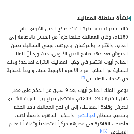
نشأة سلطنة المماليك
كانت مصر تحت سيطرة القائد صلاح الدين الأيوبي عام
1169م، وكان المماليك حينها جزءاً من الجيش بالإضافة إلى
العرب، والأكراد، والتركمان، وغيرهم، وبقي المماليك ضمن
الجيوش بعد عهد صلاح الدين الأيوبي، حيث ورد أنّ الملك
الصالح أيوب اشتهر في جذب المماليك الأتراك لصالحه؛ وذلك
للحماية من انقلاب أفراد الأسرة الأيوبية عليه، وأيضاً للحماية
من هجمات الصليبيين.
[٢]
توفي الملك الصالح أيوب بعد 9 سنين من الحكم على مصر
خلال الفترة 1240-1249م، فاشتعل صراع بين الوريث الشرعي
للعرش وقادة المماليك، إلى أن نجح المماليك بأخذ الحكم
وتنصيب سلطان
لدولتهم
، واتخذوا القاهرة عاصمةً لهم،
فأصبحت القاهرة في عصرهم مركزاً اقتصادياً وثقافياً للعالم
الإسلامي.
[٣]
[٢]