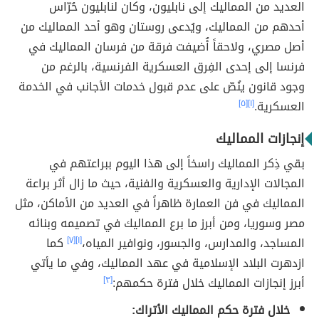
العديد من المماليك إلى نابليون، وكان لنابليون حُرّاس
أحدهم من المماليك، ويُدعى روستان وهو أحد المماليك من
أصل مصري، ولاحقاً أُضيفت فرقة من فرسان المماليك في
فرنسا إلى إحدى الفِرق العسكرية الفرنسية، بالرغم من
وجود قانون ينُصّ على عدم قبول خدمات الأجانب في الخدمة
العسكرية.
[١]
[٥]
إنجازات المماليك
بقي ذِكر المماليك راسخاً إلى هذا اليوم ببراعتهم في
المجالات الإدارية والعسكرية والفنية، حيث ما زال أثر براعة
المماليك في فن العمارة ظاهراً في العديد من الأماكن، مثل
مصر وسوريا، ومن أبرز ما برع المماليك في تصميمه وبنائه
المساجد، والمدارس، والجسور، ونوافير المياه،
[١]
[٧]
كما
ازدهرت البلاد الإسلامية في عهد المماليك، وفي ما يأتي
أبرز إنجازات المماليك خلال فترة حكمهم:
[٣]
خلال فترة حكم المماليك الأتراك: