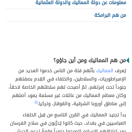
معلومات عن دولة المماليك والدولة العثمانية
من هم البرامكة
من هم المماليك ومن أين جاؤو؟
يُعرف
المماليك
بأنّهم فئة من الناس خدموا العديد من
الإمبراطوريات، والسلاطين، والخلفاء في القِدم بصفتهم
جنوداً تحت إمرتهم، ثمّ أصبحت لهم سلطتهم الخاصة لاحقاً،
وكان معظم المماليك من عائلات غير مسلمة يعود أصلهم
إلى مناطق أوروبا الشرقية، والقوقاز، وتركيا.
[١]
بدأ تجنيد المماليك في القرن التاسع من قِبل الخلفاء
العباسيين في بغداد، حيث كانوا يُدرَّبون في سلاح الفرسان
بعد اعتناقهم الإسلام ليُصبحوا جنوداً وقوةً تدعم الجيش