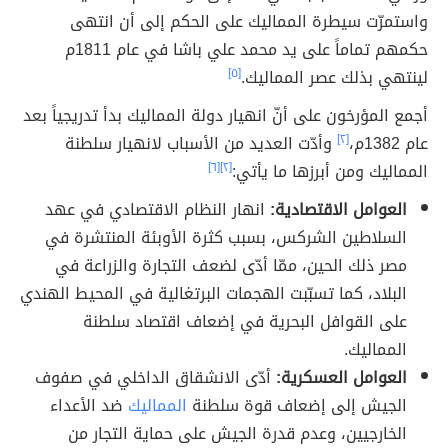
واستمرّت سيطرة المماليك على الحكم إلى أن انتهى
حكمهم تماماً على يد محمد علي باشا في عام 1811م
لينتهي بذلك عصر المماليك.
[٥]
أجمع المؤرخون على أنّ انهيار دولة المماليك بدأ تدريجياً بعد
عام 1382م،
[٢]
وأدّت العديد من الأسباب لانهيار سلطنة
المماليك ومن أبرزها ما يأتي:
[٢]
[٦]
العوامل الاقتصادية:
انهار النظام الاقتصادي في عهد
السلاطين الشركس، بسبب كثرة الأوبئة المنتشرة في
مصر ذلك الحين، ممّا أدّى لضعف التجارة والزراعة في
البلاد، كما تسبّبت الهجمات البرتغالية في المحيط الهندي
على القوافل البحرية في إضعاف اقتصاد سلطنة
المماليك.
العوامل العسكرية:
أدّى الانشقاق الداخلي في صفوف
الجيش إلى إضعاف قوة سلطنة
المماليك
ضد الأعداء
الخارجيين، وعدم قدرة الجيش على حماية التجار من