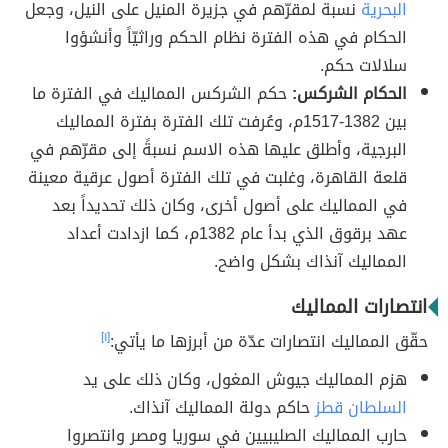
البحرية
نسبة لمقرّهم في جزيرة المنيل على النيل، وجعل
الحكام في هذه الفترة نظام الحكم وراثيّاً وأنشؤوا
سلالات حكم.
الحكام الشركس:
حكم الشركس المماليك في الفترة ما
بين 1382-1517م، وعُرفت تلك الفترة بفترة المماليك
البرجية، وأطلق عليها هذه الاسم نسبةً إلى مقرّهم في
قلعة القاهرة، وغلبت في تلك الفترة أصول عرقية معينة
في المماليك على أصول أخرى، وكان ذلك تحديداً بعد
عهد برقوق الذي بدأ عام 1382م، كما ازدادت أعداد
المماليك آنذاك بشكل واضح.
انتصارات المماليك
حقّق المماليك انتصارات عدّة من أبرزها ما يأتي:
[١]
هزم المماليك جيوش المغول، وكان ذلك على يد
السلطان قطز
حاكم دولة المماليك آنذاك.
حارب المماليك الصليبيين في سوريا ومصر وانتصروا