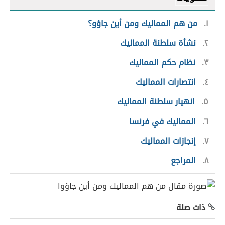
١
من هم المماليك ومن أين جاؤو؟
٢
نشأة سلطنة المماليك
٣
نظام حكم المماليك
٤
انتصارات المماليك
٥
انهيار سلطنة المماليك
٦
المماليك في فرنسا
٧
إنجازات المماليك
٨
المراجع
ذات صلة