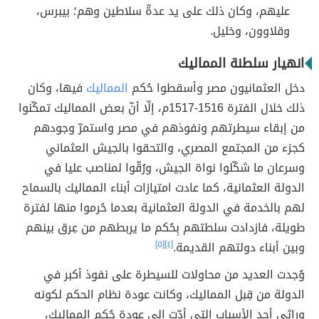
عليهم، وكان ذلك على يد عدةّ سلاطين وهم؛ بيبرس،
وقلاوون، وخليل.
انهيار سلطنة المماليك
دخل العثمانيون مصر وأسقطوا حُكم
المماليك
فيها، وكان
ذلك خلال الفترة 1516-1517م، إلّا أنّ بعض المماليك تمكّنوا
من إبقاء سيطرتهم ونفوذهم في مصر واستمرّ وجودهم
كجزء من المجتمع المصري، والتحقوا بالجيش العثماني
وسرعان ما شكّلوا نواة الجيش، ورُقّوا لمناصب عليا في
الدولة العثمانية، كما عادت امتيازات أبناء المماليك بالسماح
لهم بالخدمة في الدولة العثمانية بعدما حُرموا منها لفترة
طويلة، فازدادت سلطتهم بِحُكم ما يربطهم من عِرق بينهم
وبين أبناء دولتهم القديمة.
[٤]
[٥]
وُجدت العديد من محاولات للسيطرة على نفوذ أكبر في
الدولة من قِبل المماليك، وكانت عودة نظام الحكم لكونه
وراثي أحد الأسباب التي أدّت إلى عودة حُكم المماليك،