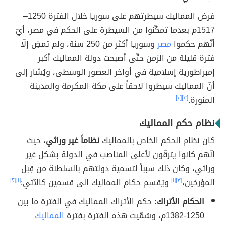
فرض المماليك سيطرتهم على سوريا خلال الفترة 1250–
1517م بعدما تمكّنوا من السيطرة على الحكم في مصر، أيّ
أنّهم حكموا
مصر
وسوريا أكثر من 250 سنة، ولم تمضِ إلّا
فترة قليلة من الزمن حتّى أصبحت دولة المماليك أكبر
إمبراطورية إسلامية في أواخر العصور الوسطى، ويُشار إلى
أنّ المماليك سيطروا لاحقاً على مكة المكرمة والمدينة
المنورة.
[٣]
[٢]
نظام حكم المماليك
كان نظام الحكم الخاص بالمماليك
نظاماً غير وراثي
، حيث
إنّهم كانوا يترقّون لأعلى المناصب في الدولة بشكل غير
وراثي، وكان ذلك سبباً لتسمية دولتهم بالسلطنة من قِبل
المؤرخين،
[٣]
[١]
ويُقسم حكام المماليك إلى قسمين كالآتي:
[١]
[٢]
الحكام الأتراك:
حكم الأتراك المماليك في الفترة ما بين
1250-1382م، وسُمّيت هذه الفترة بفترة
المماليك