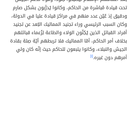
تحت قيادة مُباشرة من الحاكم، وكانوا يُدرَّبون بشكل صارم
ودقيق إذ عُيّن عدد منهم في مراكز قيادة عليا في الدولة،
وكان السبب الرئيسي وراء تجنيد المماليك البُعد عن تجنيد
أفراد القبائل الذين يُكِنّون الولاء والطاعة لِزُعماء قبائلهم
بخلاف أمر الحاكم، أمّا المماليك فلا تربطهم أيّة صِلة بقادة
الجيش والنبلاء، وكانوا يتبعون للحاكم حيث إنّه كان ولي
أمرهم دون غيره.
[١]