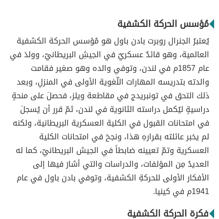
مُؤسس الحركة الكشفية
يُعتبرُ الجنرال روبرت بادن باول هو مُؤسس الحركة الكشفية
العالمية، وهو قائدٌ عسكريٌ في الجيشِ البريطانيّ، وولدَ في
عام 1857م في لندن، وتوفي والده وهو صغير فقامت
والدته بتدريسه المهارات اللّغوية الأولى في المنزلِ، وبعد
ذلك التحق في تونبريدج في مقاطعة ويلز، فحصلَ على منحةٍ
دراسيةٍ ليُكمل دراسته الثانوية في لندن، ثمّ قرر أن يُسجلَ
في امتحانات القبول في الكلية العسكرية البريطانية، ولكنه
لم يخبر عائلته بقرارهِ هذا، ونجحَ في امتحانات الكلية
العسكرية وتمّ تعيينه ضابطاً في الجيش البريطانيّ، كما له
العديدُ مِن المؤلفات، والدراسات والتي أشارَ فيها إلى
الأفكار الأولى للحركةِ الكشفية، وتوفي بادن باول في عام
1941م في كينيا.
فكرة الحركة الكشفية