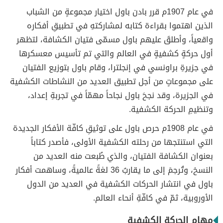
في عام 1907م قرر بادن باول اختيار مجموعةٍ من الشباب
الذين اهتموا بقراءة كتابه لمشاركتهِ في تطبيقِ أفكاره
واقعياً، وأطلقَ عليهم باول مسمّى فتيان الكشافة، لتظهر
أول حركةٍ كشفيةٍ في العالم والتي تم تأسيس معسكرها
في جزيرةِ براونسي في إنجلترا، وقام باول بتوزيع الفتيان
على مجموعاتٍ من أجل تطبيق العديد من النشاطات الكشفية
في الجزيرة، وقد نجحَ باول نجاحاً مهمّاً في تجربةِ إعداد،
وتنظيمِ الحركة الكشفية.
في عام 1908م حرص باول على توثيقِ كافّة الأفكار الجديدة
التي استنتجها من رحلته الكشفية الأولى، فأصدر كتاباً
بعنوان الكشافة الفتيان، والذي طُبعت منه العديد من
النسخ، وتُرجمَ إلى ما يقاربُ 36 لغةً عالميةً، وساهمت أفكار
باول في انتشار الحركات الكشفية في العديد من الدول
الأوروبية، ثمّ في كافّةِ أنحاء العالم.
مهام الحركة الكشفية