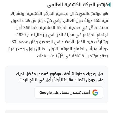
مُؤتمر الحركة الكشفية العالمي
هو مؤتمرٌ عالميٌ خاصٌ بجمعيةِ الحركةِ الكشفية، وتشاركُ
فيه 155 دولةً حول العالم، وفي كلّ دولةٍ من هذه الدول
مكتبٌ خاصٌّ في جمعية الحركة الكشفية، كما عُقدَ أول
اجتماعٍ للمؤتمر في مدينة لندن في بريطانيا عام 1920،
وشاركت فيه الدُول الأعضاء في الجمعيةِ وكان عددها 33
دولةً، وترأس اجتماع المؤتمر الأول الجنرال باول، وصدرَ قرارٌ
بعقدِ مؤتمر الكشافة في كُلِّ ثلاث سنوات.
هل يعجبك محتوانا؟ أضف موضوع كمصدر مفضل لديك
على جوجل لتصلك مقالاتنا أولاً بأول في نتائج البحث.
أضف كمصدر مفضل على Google