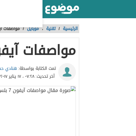
أكبر موقع عربي بالعالم
الرئيسية
/
تقنية
،
موبايل
/
مواصفات آيفون
مواصفات آيفون 7
هنادي ح
تمت الكتابة بواسطة:
آخر تحديث:
٠٧:٢٨ ، ١٧ يناير ٢٠١٧