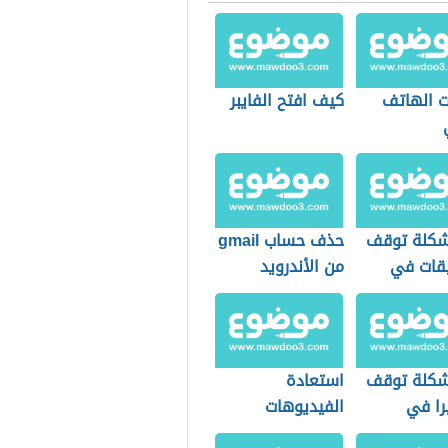
ت الهاتف
كيف افتح الفايبر
كلة توقف
حذف حساب gmail
يقات في
من الأندرويد
ويد
كلة توقف
استعادة
را في
الفيديوهات
ويد
المحذوفة للأندرويد