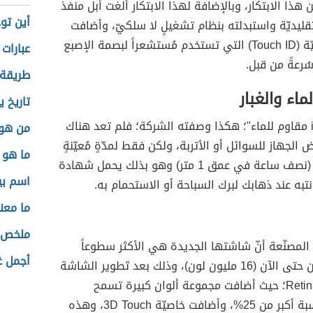
هذا الابتكار، وبالإضافة لهذا الابتكار ألغت أبل منفذ
أين تو
قليديّة واستبدلته بنظام تشغيلٍ لا سلكيّ، وأضافت
الشركة خاصيّة (Touch ID) التي تستخدم مُستشعراً لبصمة الإصبع
عبارات
سُرعةً من قبل.
طريقة 
ماء والغبار
تاريخ ي
"أول iPhone مقاوم للماء"؛ هكذا وصفته الشركة؛ فلم تعد هناك
من هو 
الجهاز للسوائل أو الأتربة، ولكن فقط لمدّةٍ مُعيّنةٍ
ما هو 
وعمق معين (نصف ساعة في عمق 1 متر) وهو بذلك يحمل شهادة
اسم بي
ما معن
ملخص ك
 المصنّعة أنّ شاشتها الجديدة هي الأكثر سطوعاً
أجمل غ
وغنىً بالألوان حتى الآن (16 مليون لون)، وذلك بعد تَطوير الشاشة
بتقنية Retina HD؛ حيث أضافت مجموعة ألوان كبيرة تسمح
بالسطوع بنسبة أكبر من 25%، وأضافت خاصيّة 3D Touch، وهذه