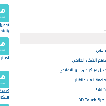
توصيل
بالتلف
أضرار 
ميم الشكل الخارجي
ديل مبتكر على الزر التقليدي
اومة الماء والغبار
لشاشة
كيفية 
المكال
صية 3D Touch