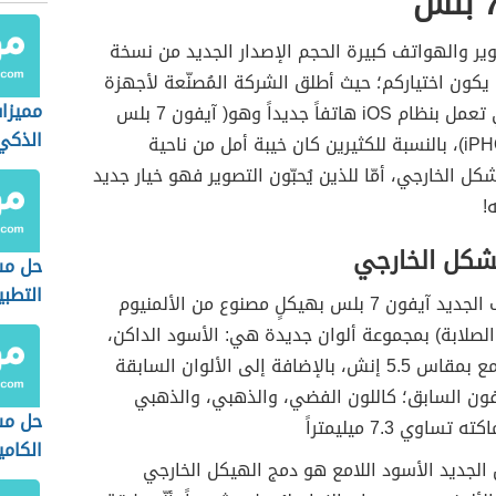
ير والهواتف كبيرة الحجم الإصدار الجديد من نسخة
كون اختياركم؛ حيث أطلق الشركة المُصنّعة لأجهزة
مميزا
الآيفون التي تعمل بنظام iOS هاتفاً جديداً وهو( آيفون 7 بلس
الذكي
iPHONE 7 Plus)، بالنسبة للكثيرين كان خيبة أمل من ناحية
كل الخارجي، أمّا للذين يُحبّون التصوير فهو خيار جديد
!
شكل الخارجي
حل مش
التطب
يتميّز الهاتف الجديد آيفون 7 بلس بهيكلٍ مصنوع من الألمنيوم
الأندر
ائق الصلابة) بمجموعة ألوان جديدة هي: الأسود الداكن،
والأسود اللامع بمقاس 5.5 إنش، بالإضافة إلى الألوان السابقة
ون السابق؛ كاللون الفضي، والذهبي، والذهبي
حل مش
ساوي 7.3 ميليمتراً
الكامي
ون الجديد الأسود اللامع هو دمج الهيكل الخارجي
الأندر