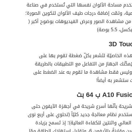
خدم مساحة الألوان نفسها التي تُستخدم في صناعة
مية، وتمّت إضافة درجات طيف الألوان لتكوين الصورة؛
ك من مشاهدة الصور وعرض الفيديوهات بوضوح أكبر (
ذه الخاصيّة لتَشعر بكلّ ضغطة تقوم بها على
ُمكّنك الجهاز من التفاعل مع التطبيقات بالطريقة
 وليس فقط مشاهدة ما تقوم به عند الضغط على
ستشعر به أيضاً!
شريحة بأنّها أسرع شريحة في أجهزة الآيفون حتى
تستخدم نظام معالجة جديد كليّاً (تحتوي على أربع نوى
 العالي واثنتين للكفاءة العالية)؛ إذ تَسمح بزيادة
السّرعة ضعفين مقارنةً بالآيفون 6، وتقليل استهلاك الطاقة ممّا