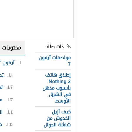
ذات صلة
محتويات
مواصفات آيفون
١
آيفون 7 بلس
7
إطلاق هاتف
١.١
تص
Nothing 2
١.٢
تع
بأسلوب مذهل
في الشرق
١.٣
مق
الأوسط
كيف أزيل
١.٤
ا
الخدوش من
١.٥
خا
شاشة الجوال