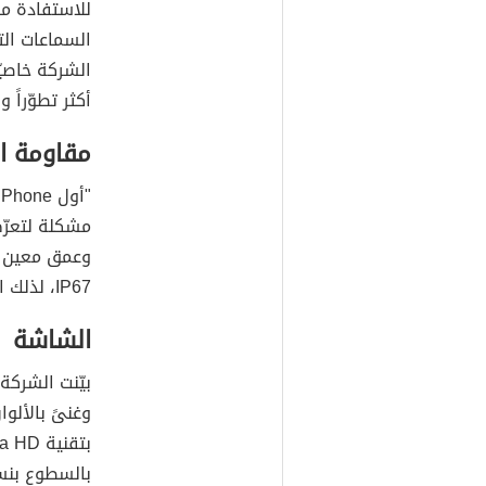
للاستفادة من 
السماعات الت
أكثر تطوّراً و
مقاومة ال
مشكلة لتعرّض 
IP67، لذلك انتبه عند ذهابك لبرك السباحة أو الاستحمام به.
الشاشة
بيّنت الشركة