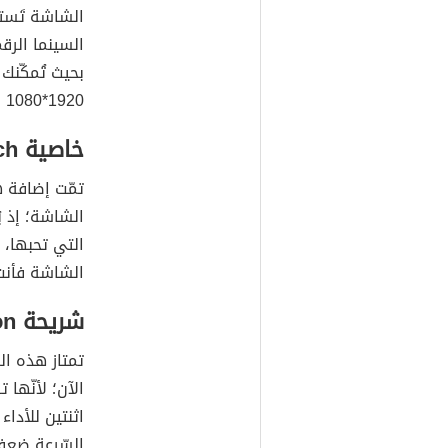
الشاشة تَست
السينما الرق
بحيث تُمكّن
1920*1080 بكسل، 5.5 بوصة)
خاصية 3D Touch
تمّت إضافة ه
الشاشة؛ إذ ي
التي تحبها،
الشاشة فأنت 
شريحة A10 Fusion ب 64 بت
تمتاز هذه ال
الآن؛ لأنّها 
اثنتين للأداء