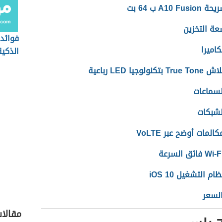
 A10 Fusion ب 64 بت
ة التخزين
فوائد
كاميرا
الذكية
True To بتكنولوجيا LED رباعية
لسماعات
لشبكات
كالمات أوضح عبر VoLTE
Wi- فائق السرعة
ظام التشغيل iOS 10
لسعر
مقالا