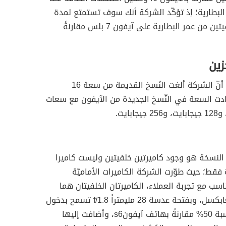
 البطارية؛ إذ تؤكّد الشركة أنك سوف تستمتع لمدة
ساعتين إضافيتين من عمر البطارية على آيفون 7 بلس مقارنةً
زين
سوف تلاحظ أنّ الشركة ألغت النُسخ القديمة من سعة 16
ادت السعة في النّسخ الجديدة من الآيفون مع سعات
ه النسخة هو وجود كاميرتين خلفيتين وليست كاميرا
 فقط؛ حيث طوّرت الشركة الكاميرات الأماميّة
ناسب مع تجربة العملاء، الكاميرتان الخلفيتان هما
بدقّة 12 ميغابكسل، وبفتحة عدسة 28 مليمتراً f/1.8 تسمح بدخول
ضوء أكثر بنسبة 50% مقارنةً بهاتف آيفونs6، وأضافت إليها