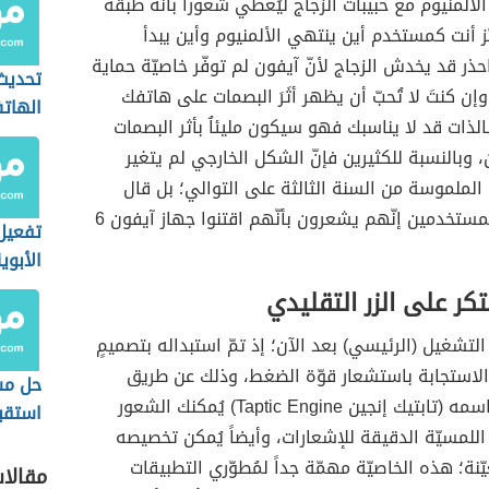
لألمنيوم مع حبيبات الزجاج ليُعطي شعوراً بأنّه طبقة
يّز أنت كمستخدم أين ينتهي الألمنيوم وأين يبدأ
احذر قد يخدش الزجاج لأنّ آيفون لم توفّر خاصيّة حماية
تحديث
ن كنتَ لا تُحبّ أن يظهر أثَرَ البصمات على هاتفك
الهات
الذات قد لا يناسبك فهو سيكون مليئاُ بأثر البصمات
 وبالنسبة للكثيرين فإنّ الشكل الخارجي لم يتغير
الملموسة من السنة الثالثة على التوالي؛ بل قال
العديد من المستخدمين إنّهم يشعرون بأنّهم اقتنوا جهاز آيفون 6
تفعيل 
الأبوي
الآيفو
كر على الزر التقليدي
التشغيل (الرئيسي) بعد الآن؛ إذ تمّ استبداله بتصميمٍ
لاستجابة باستشعار قوّة الضغط، وذلك عن طريق
حل مش
مُعالج جديد اسمه (تابتيك إنجين Taptic Engine) يُمكنك الشعور
استقبا
اللمسيّة الدقيقة للإشعارات، وأيضاً يُمكن تخصيصه
النصي
ّنة؛ هذه الخاصيّة مهمّة جداً لمُطوّري التطبيقات
الأندر
مقالا