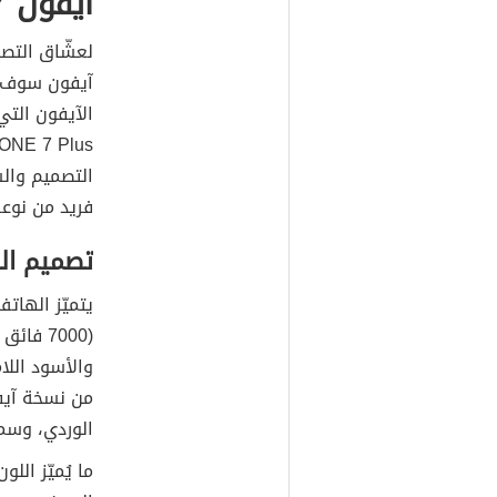
آيفون 7 بلس
لعشّاق التصو
آيفون سوف ي
التصميم والش
فريد من نوعه
تصميم ال
(7000 ف
من نسخة آيف
الوردي، وسماكته ت
ما يُميّز الل