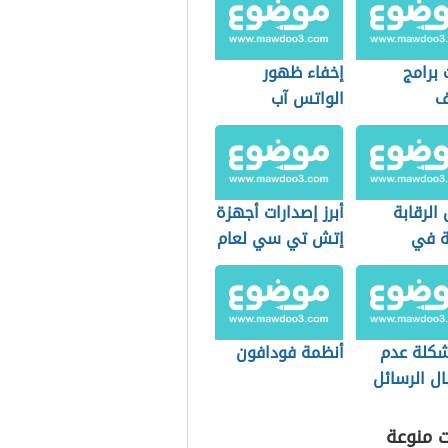
 برامج
إخفاء ظهور
ف
الواتس آب
الرقابة
أبرز إصدارات أجهزة
ة في
إتش تي سي لعام
ن
2021
كلة عدم
أنظمة فودافون
ل الرسائل
ة في
ويد
ت منوعة