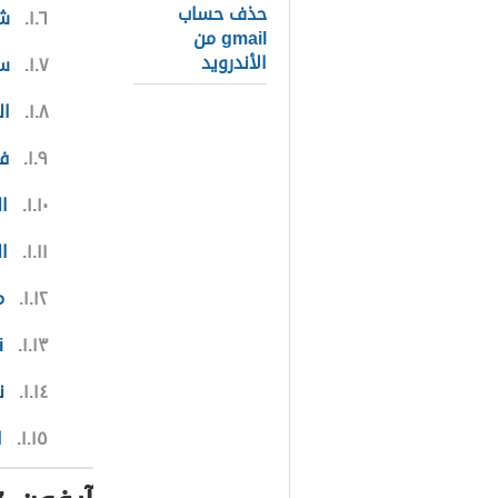
حذف حساب
١.٦
شريحة
gmail من
الأندرويد
١.٧
سع
١.٨
ال
١.٩
فلاش ne
١.١٠
ا
١.١١
ا
١.١٢
م
١.١٣
Fi
١.١٤
ن
١.١٥
ا