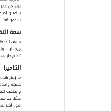
يَزيد من عمر
بآيفون s6.
سعة التخ
جيجابايت، وز
32 جيجابايت، و128 جيجابايت، و256 جيجابايت.
الكاميرا
ما يُميّز هذ
خلفيّة واحدة
والخلفية لتت