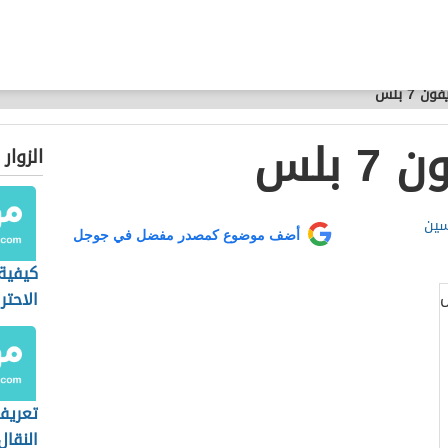
 7 بلس
 بلس
الزوار
سين
أضف موضوع كمصدر مفضل في جوجل
كيفية 
الاحتر
بالموب
تعريف
النقال