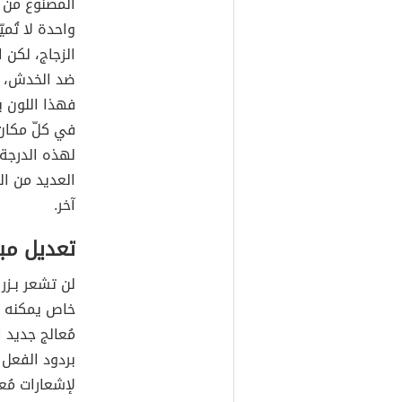
المصنوع من ا
واحدة لا تُم
الزجاج، لكن 
ضد الخدش، وإ
فهذا اللون ب
في كلّ مكان،
لهذه الدرجة 
آخر.
تعديل مبت
لن تشعر بـزر 
خاص يمكنه ا
بردود الفعل 
لإشعارات مُعي