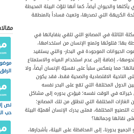
 يأكلها والحيوان أيضاً، كما أنها تلوّث البيئة المحيطة
ئحة الكريهة التي تصدرها، وتعيث فساداً بالمنطقة
مقالا
لة الثالثة في المصانع التي تلقي بنفاياتها في
طة بها؛ فتلوثها وتمنع الإنسان من استخدامها،
وت الحيوانات الموجودة في البحار- والتي يستفيد
حومها-، إضافة إلى عدم استخدام المياه والاستمتاع
موضوع
ئها؛ مما ينعكس سلباً على نفسيّة الإنسان أيضاً، ولا
الرفق 
لى الناحية الاقتصادية والصحية فقط، فقد يكون
ن الدول المختلفة التي تقع على البحر نفسه
خيراته في الوقت نفسه؛ فيؤدي بدوره إلى مشاكل
عن الغازات المختلفة التي تنطلق من تلك المصانع؛
نص إن
ات التصنيع المختلفة، فمتى يدرك الإنسان أهميّة البيئة
حب ال
لى نقائها وجمالها؟
والانت
(لطلاب
و الجميع بدورنا، إلى المحافظة على البيئة، بأشجارها،