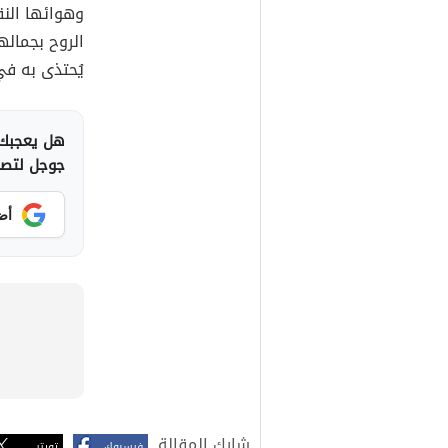
وهوائها النق
الروح بجماله
يُحتذى به في
هل يعجبك 
جوجل لتصلك
أض
شارك المقالة
فيسبوك
تويتر