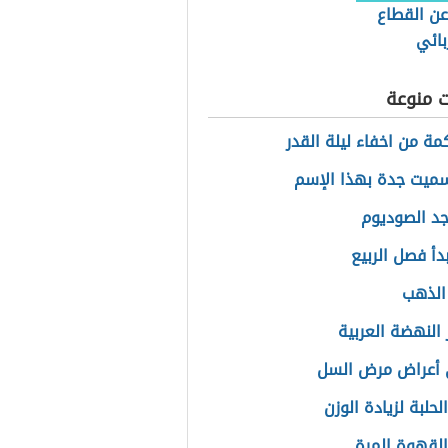
عن القطاع
بائي
ت منوعة
مة من اخفاء ليلة القدر
سميت جدة بهذا الإسم
جد الصوديوم
دأ فصل الربيع
الذهب
النهضة العربية
 أعراض مرض السل
لحلبة لزيادة الوزن
القهوة المرة