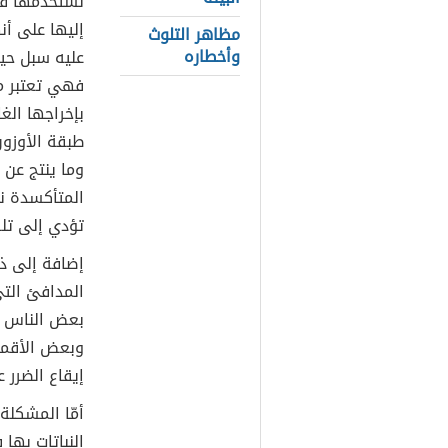
نستخدمها في 
إليها على أن
مظاهر التلوث
وأخطاره
عليه سبل حيا
فهي تعتبر مر
بإخراجها الغا
طبقة الأوزون
وما ينتج عن 
المتأكسدة نت
تؤدي إلى تلف
إضافة إلى ذ
المدافئ الت
بعض الناس ي
وبعض الأقمشة،
إيقاع الضرر 
أمّا المشكلة 
النباتات بها