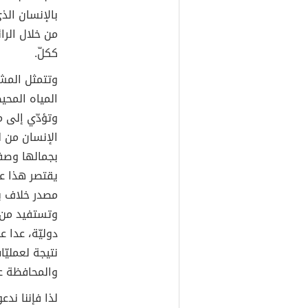
بالإنسان الذي
من خلال الرا
ككلّ.
وتتمثل المشك
المياه المحي
وتؤدّي إلى م
الإنسان من ل
بجمالها وصفا
يقتصر هذا ع
مصدر خلاف بي
وتستفيد من 
دوليّة، عدا 
نتيجة لعمليّ
والمحافظة ع
لذا فإننا ندع