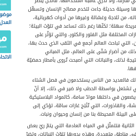
منازلنا، ولا ندري عاقبة استخدامها؛ فالكلّ ينظر
ها وسيلة حديثة جاءت لتخدم مصالح الإنسان وتسهّل
موضوع
ته، من ثلاجة وغسّالة وغيرها من أدوات كهربائية،
العدل
يحة سهلة؛ لكنّها رغم ذلك تساعد في تلوّث البيئة؛
زات المختلفة مثل الفلور والكلور، والتي تؤثّر على
، التي تباحث العالم أجمع في الثقب الذي حدث بها،
ذلك من أضرار شتّى على العالم، مثل المباني
الاتحا
يجة لذلك، والنباتات التي أصبحت تُروى بأمطار حمضيّة
ها.
لك فالعديد من الناس يستخدمون في فصل الشتاء
ي تشتعل بواسطة الحطب ولا ضير في ذلك، إلا أنّ
ضعون في داخلها موادّ سامة، كالمواد البلاستيكية
 والقاذورات، التي تُنْتِج غازات سامّة، تؤدّي إلى
على البيئة المحيطة بنا من إنسان وحيوان ونبات.
الثانية فتتمثّل في المياه العادمة التي يتمّ ريّ بعض
 في مناطق متعددة، وهذه بدورها تلوّث النباتات، وتضرّ