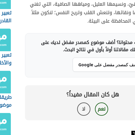
يّ، ونسيمها العليل، ومياهها الصافية، التي تغني
ا ونقائها، وتنعش القلب وتريح النفس؛ لنكون مثلاً
تعبير 
القادر
 المحافظة على البيئة.
محتوانا؟ أضف موضوع كمصدر مفضل لديك على
 مقالاتنا أولاً بأول في نتائج البحث.
تعبير 
والأخل
ف كمصدر مفضل على Google
هل كان المقال مفيداً؟
طريقة
موضوع 
نعم
لا