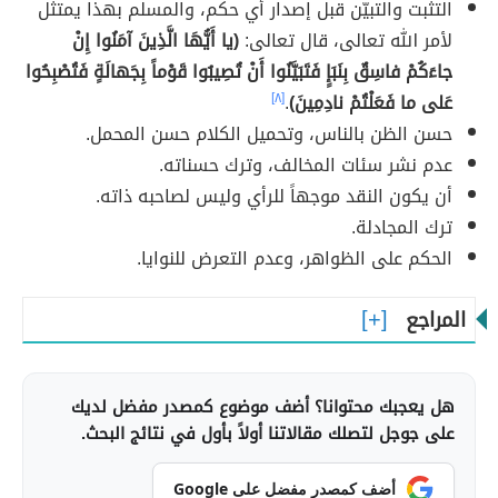
التثبت والتبيّن قبل إصدار أي حكم، والمسلم بهذا يمتثل
لأمر الله تعالى، قال تعالى:
(يا أَيُّهَا الَّذِينَ آمَنُوا إِنْ
جاءَكُمْ فاسِقٌ بِنَبَإٍ فَتَبَيَّنُوا أَنْ تُصِيبُوا قَوْماً بِجَهالَةٍ فَتُصْبِحُوا
عَلى ما فَعَلْتُمْ نادِمِينَ)
.
[٨]
حسن الظن بالناس، وتحميل الكلام حسن المحمل.
عدم نشر سئات المخالف، وترك حسناته.
أن يكون النقد موجهاً للرأي وليس لصاحبه ذاته.
ترك المجادلة.
الحكم على الظواهر، وعدم التعرض للنوايا.
المراجع
هل يعجبك محتوانا؟ أضف موضوع كمصدر مفضل لديك
على جوجل لتصلك مقالاتنا أولاً بأول في نتائج البحث.
أضف كمصدر مفضل على Google