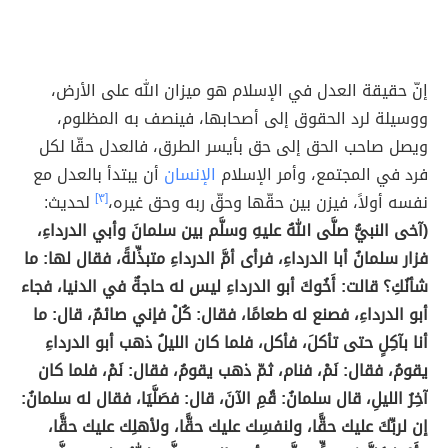
إنّ حقيقة العدل في الإسلام هو ميزان الله على الأرض،
ووسيلة لرد الحقوق إلى أصحابها، فينصف به المظلوم،
ويصل صاحب الحق إلى حق بأيسر الطرق، فالعدل حقّا لكل
فرد في المجتمع، وأمر الإسلام
الإنسان
أن يبتدأ بالعدل مع
نفسه أولاً، فيزن بين حقّها وحقّ ربه وحق غيره،
[٣]
لحديث:
(آخى النبيُّ صلَّى اللهُ عليهِ وسلَّم بين سلمانَ وأبي الدرداءِ،
فزار سلمانُ أبا الدرداءِ، فرأى أمَّ الدرداءِ متبذِّلةً، فقال لها: ما
شأنُكِ؟ قالت: أَخُوكَ أبو الدرداءِ ليس له حاجةٌ في الدنيا، فجاء
أبو الدرداءِ، فصنع له طعامًا، فقال: كُلْ فإني صائمٌ، قال: ما
أنا بآكِلٍ حتى تأكلَ، فأكل، فلما كان الليلُ ذهب أبو الدرداءِ
يقومُ، فقال: نَمْ، فنام، ثمّ ذهب يقومُ، فقال: نَمْ، فلما كان
آخِرُ الليلِ، قال سلمانُ: قُمِ الآنَ، قال: فصَلَّيَا، فقال له سلمانُ:
إن لربِّكَ عليك حقًّا، ولنفسِك عليك حقًّا، ولأهلِك عليك حقًّا،