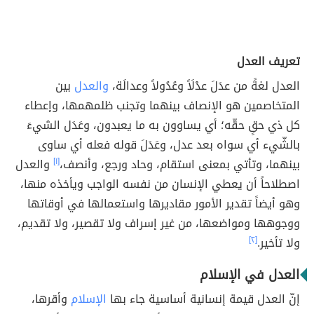
تعريف العدل
العدل لغةً من عدَلَ عدْلَاً وعُدُولاً وعدالَة،
والعدل
بين
المتخاصمين هو الإنصاف بينهما وتجنب ظلمهمها، وإعطاء
كل ذي حقٍ حقّه؛ أي يساوون به ما يعبدون، وعَدَل الشيءَ
بالشّيء أي سواه بعد عدل، وعَدَلَ قوله فعله أي ساوى
بينهما، وتأتي بمعنى استقام، وحاد ورجع، وأنصف،
[١]
والعدل
اصطلاحاً أن يعطي الإنسان من نفسه الواجب ويأخذه منها،
وهو أيضاً تقدير الأمور مقاديرها واستعمالها في أوقاتها
ووجوهها ومواضعها، من غير إسراف ولا تقصير، ولا تقديم،
ولا تأخير.
[٢]
العدل في الإسلام
إنّ العدل قيمة إنسانية أساسية جاء بها
الإسلام
وأقرها،