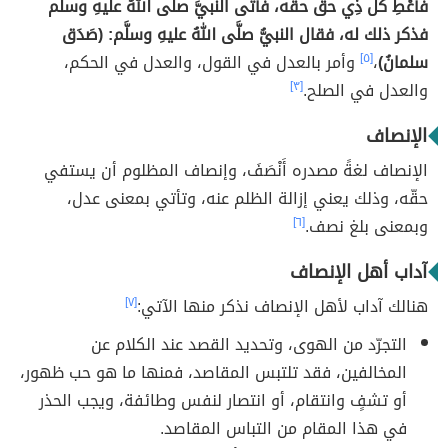
فأَعْطِ كلَّ ذِي حقٍّ حقَّه، فأتى النبيَّ صلَّى اللهُ عليهِ وسلَّم
فذكر ذلك له، فقال النبيُّ صلَّى اللهُ عليهِ وسلَّم: (صَدَق
سلمانُ)
،
[٥]
وأمر بالعدل في القول، والعدل في الحكم،
والعدل في الصلح.
[٣]
الإنصاف
الإنصاف لغةً مصدره أَنْصَفَ، وإنصاف المظلوم أن يستفي
حقّه، وذلك يعني إزالة الظلم عنه، وتأتي بمعنى عدل،
وبمعنى بلغ نصف.
[٦]
آداب أهل الإنصاف
هنالك آداب لأهل الإنصاف نذكر منها الآتي:
[٧]
التجرّد من الهوى، وتحديد القصد عند الكلام عن
المخالفين، فقد تلتبس المقاصد، فمنها ما هو حب ظهور،
أو تشفٍ وانتقام، أو انتصار لنفس وطائفة، ويجب الحذر
في هذا المقام من التباس المقاصد.