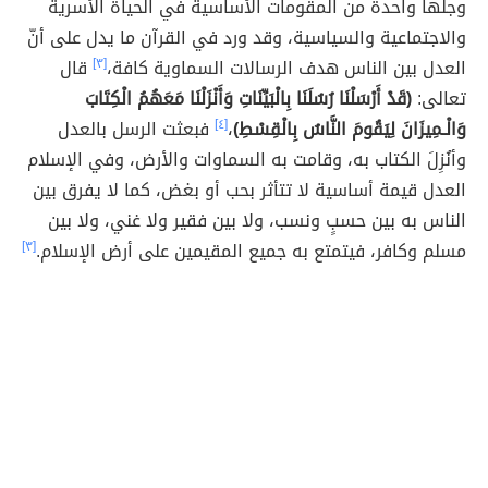
وجلها واحدة من المقومات الأساسية في الحياة الأسرية
والاجتماعية والسياسية، وقد ورد في القرآن ما يدل على أنّ
العدل بين الناس هدف الرسالات السماوية كافة،
[٣]
قال
تعالى:
(قَدْ أَرْسَلْنَا رُسُلَنَا بِالْبَيِّنَاتِ وَأَنْزَلْنَا مَعَهُمُ الْكِتَابَ
وَالْـمِيزَانَ لِيَقُومَ النَّاسُ بِالْقِسْطِ)
،
[٤]
فبعثت الرسل بالعدل
وأنُزِلَ الكتاب به، وقامت به السماوات والأرض، وفي الإسلام
العدل قيمة أساسية لا تتأثر بحب أو بغض، كما لا يفرق بين
الناس به بين حسبٍ ونسب، ولا بين فقير ولا غني، ولا بين
مسلم وكافر، فيتمتع به جميع المقيمين على أرض الإسلام.
[٣]