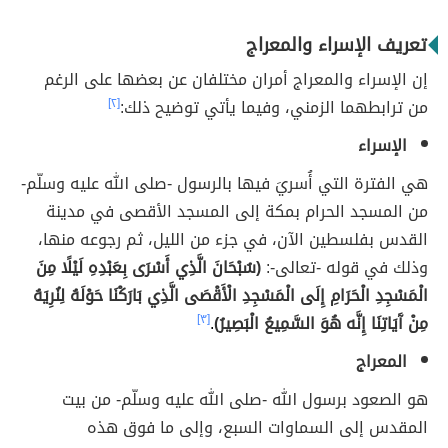
تعريف الإسراء والمعراج
إن الإسراء والمعراج أمران مختلفان عن بعضها على الرغم
من ترابطهما الزمني، وفيما يأتي توضيح ذلك:
[٢]
الإسراء
هي الفترة التي أُسريَ فيها بالرسول -صلى الله عليه وسلّم-
من المسجد الحرام بمكة إلى المسجد الأقصى في مدينة
القدس بفلسطين الآن، في جزء من الليل، ثم رجوعه منها،
وذلك في قوله -تعالى-:
(سُبْحَانَ الَّذِي أَسْرَى بِعَبْدِهِ لَيْلًا مِنَ
الْمَسْجِدِ الْحَرَامِ إِلَى الْمَسْجِدِ الْأَقْصَى الَّذِي بَارَكْنَا حَوْلَهُ لِنُرِيَهُ
مِنْ آَيَاتِنَا إِنَّه هُوَ السَّمِيعُ الْبَصِيرُ)
.
[٣]
المعراج
هو الصعود برسول الله -صلى الله عليه وسلّم- من بيت
المقدس إلى السماوات السبع، وإلى ما فوق هذه