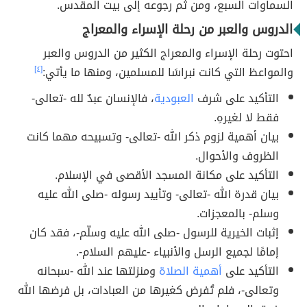
السماوات السبع، ومن ثم رجوعه إلى بيت المقدس.
الدروس والعبر من رحلة الإسراء والمعراج
احتوت رحلة الإسراء والمعراج الكثير من الدروس والعبر
والمواعظ التي كانت نبراسًا للمسلمين، ومنها ما يأتي:
[٤]
التأكيد على شرف
العبودية
، فالإنسان عبدٌ لله -تعالى-
فقط لا لغيرهِ.
بيان أهمية لزوم ذكر الله -تعالى- وتسبيحه مهما كانت
الظروف والأحوال.
التأكيد على مكانة المسجد الأقصى في الإسلام.
بيان قدرة الله -تعالى- وتأييد رسوله -صلى الله عليه
وسلم- بالمعجزات.
إثبات الخيرية للرسول -صلى الله عليه وسلّم-، فقد كان
إمامًا لجميع الرسل والأنبياء -عليهم السلام-.
التأكيد على
أهمية الصلاة
ومنزلتها عند الله -سبحانه
وتعالى-، فلم تُفرض كغيرها من العبادات، بل فرضها الله