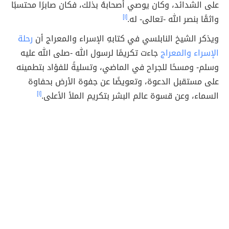
على الشدائد، وكان يوصي أصحابهُ بذلك، فكان صابرًا محتسبًا
واثقًا بنصر الله -تعالى- له.
[١]
ويذكر الشيخ النابلسي في كتابهِ الإسراء والمعراج أن
رحلة
الإسراء والمعراج
جاءت تكريمًا لرسول الله -صلى الله عليه
وسلم- ومسحًا للجراح في الماضي، وتسليةً للفؤاد بتطمينه
على مستقبل الدعوة، وتعويضًا عن جفوة الأرض بحفاوة
السماء، وعن قسوة عالم البشر بتكريم الملأ الأعلى.
[١]