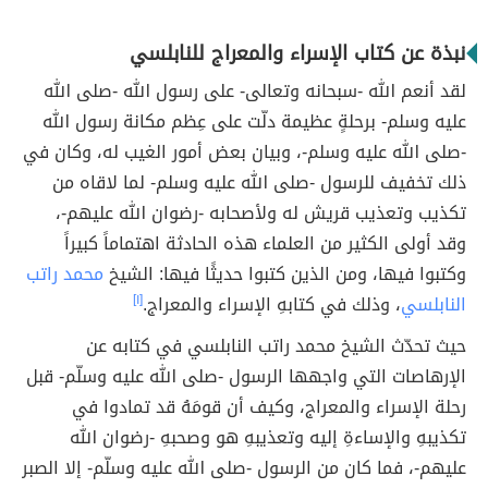
نبذة عن كتاب الإسراء والمعراج للنابلسي
لقد أنعم الله -سبحانه وتعالى- على رسول الله -صلى الله
عليه وسلم- برحلةٍ عظيمة دلّت على عِظم مكانة رسول الله
-صلى الله عليه وسلم-، وبيان بعض أمور الغيب له، وكان في
ذلك تخفيف للرسول -صلى الله عليه وسلم- لما لاقاه من
تكذيب وتعذيب قريش له ولأصحابه -رضوان الله عليهم-،
وقد أولى الكثير من العلماء هذه الحادثة اهتماماً كبيراً
وكتبوا فيها، ومن الذين كتبوا حديثًا فيها: الشيخ
محمد راتب
النابلسي
، وذلك في كتابهِ الإسراء والمعراج.
[١]
حيث تحدّث الشيخ محمد راتب النابلسي في كتابه عن
الإرهاصات التي واجهها الرسول -صلى الله عليه وسلّم- قبل
رحلة الإسراء والمعراج، وكيف أن قومَهُ قد تمادوا في
تكذيبهِ والإساءةِ إليه وتعذيبهِ هو وصحبهِ -رضوان الله
عليهم-، فما كان من الرسول -صلى الله عليه وسلّم- إلا الصبر