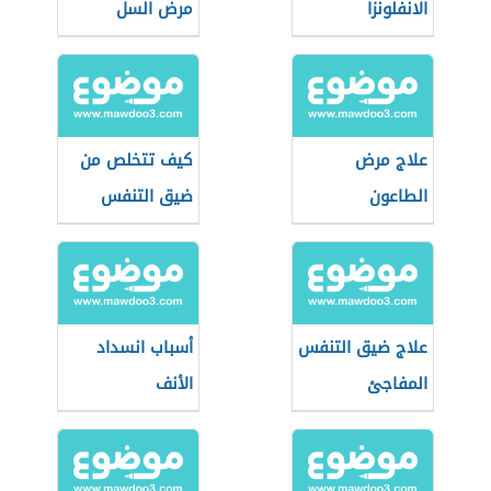
الانفلونزا
مرض السل
علاج مرض
كيف تتخلص من
الطاعون
ضيق التنفس
علاج ضيق التنفس
أسباب انسداد
المفاجئ
الأنف