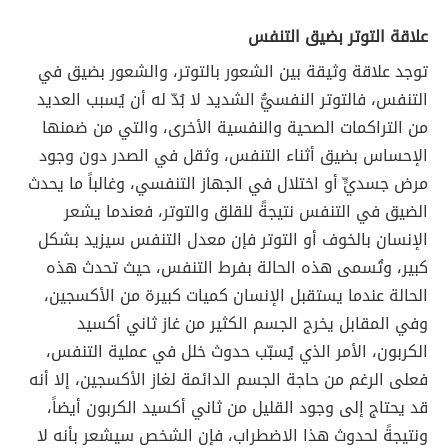
علاقة التوتر بضيق التنفس
توجد علاقة وثيقة بين الشعور بالتوتر، والشعور بضيق في
التنفس، فالتوتر النفسيُّ الشديد لا بُدّ له أن يُسبب العديد
من التراكمات الصحية والنفسية الأخرى، والتي من ضمنها
الإحساس بضيق أثناء التنفس، وثقل في الصدر دون وجود
مرض جسديٍّ أو اختلال في الجهاز التنفسي، وغالباً ما يحدث
الضيق في التنفس نتيجةً للقلق والتوتر، فعندما يشعر
الإنسان بالخوف أو التوتر فإن معدل التنفس سيزيد بشكل
كبير، وتُسمى هذه الحالة بفرط التنفس، حيث تحدث هذه
الحالة عندما يستقبل الإنسان كميات كبيرة من الأكسجين،
وفي المقابل يخرج الجسم الكثير من غاز ثاني أكسيد
الكربون، الأمر الذي يُسبّب حدوث خلل في عملية التنفس،
فعلى الرغم من حاجة الجسم الدائمة لغاز الأكسجين، إلا أنه
قد يحتاج إلى وجود القليل من ثاني أكسيد الكربون أيضاً،
ونتيجةً لحدوث هذا الاضطراب، فإن الشخص سيشعر بأنه لا