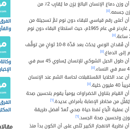
هل تعلم أن وزن دماغ الإنسان البالغ يَزِن ما يُقارِب 2٪ من
زن جسمه.
[٥]
ن أعلى رقم قياسي للبقاء دون نوم تمَّ تسجيلة من
الفرق 
قِبَل راندي غاردنر في عام 1965م، حيث استطاع البقاء دون نوم
والفأر
[٥]
هل تعلم أن فُقدان الوعي يَحدُث بعد مُدِّة 8-10 ثوانٍ من توقُّف
دم إلى الدماغ.
[٥]
هل تعلم أن طول الحبل الشوكي للإنسان يُساوي 45 سم في
وكالة
[٥]
الإخبا
إخباري
ن عدد الخلايا المُستقبلات لحاسة الشم عند الإنسان
خاصة)
ليون خلية.
[٥]
ن القيام بتناول الخضراوات يومياً يقوم بتحسين صِحة
ُقلِّل من مخاطر الإصابة بأمراض عديدة.
[٦]
الفرق 
 عملية اتِّباع نَمَط حياة صِحي تُعدّ أفضل طريقة
المكت
غير ال
وزن وتحسين صِحة الجسد.
[٦]
 نظرية الانفجار الكبير تَنُص على أن الكون بدأ منذ
مقالا