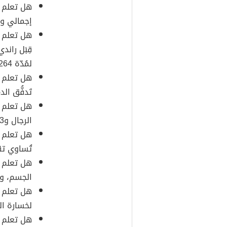
إجمالي و
هل تعلم أ
لمُدّة 264 ساعة.
تَدفُّق ال
الرجال و43 سم في النساء.
هل تعلم أ
تُساوي تقريباً 40 م
هل تعلم أ
الجسم، وي
هل تعلم أن
لخسارة ال
هل تعلم أن