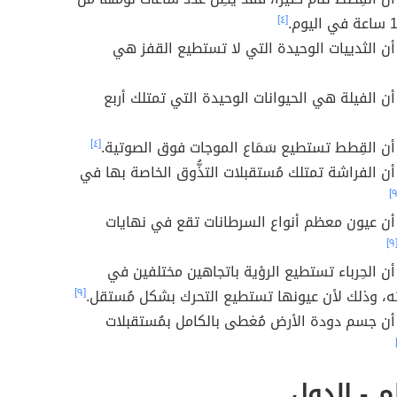
[٤]
ن الثدييات الوحيدة التي لا تستطيع القفز هي
ن الفيلة هي الحيوانات الوحيدة التي تمتلك أربع
ن القِطط تستطيع سَمَاع الموجات فوق الصوتية.
[٤]
ن الفراشة تمتلك مُستقبلات التذُّوق الخاصة بها في
ن عيون معظم أنواع السرطانات تقع في نهايات
[٩
ن الحِرباء تستطيع الرؤية باتجاهين مختلفين في
ه، وذلك لأن عيونها تستطيع التحرك بشكل مُستقل.
[٩]
ن جسم دودة الأرض مُغطى بالكامل بمُستقبلات
 - الدول