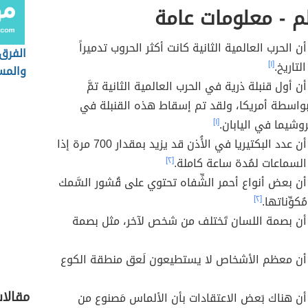
م - معلومات عامة
 الحرب العالمية الثانية كانت أكثر الحروب تدميراً
الفرق 
لتاريخ.
[١]
والمس
 أول قنبلة ذرية في الحرب العالمية الثانية تمَّ
واسطة أمريكا، ولقد تم إسقاط هذه القنبلة في
وشيما في اليابان.
[١]
هل تعلم أن عدد البكتيريا في الأُذن قد يزيد بمقدار 700 مرة إذا
 السماعات لمُدة ساعة كاملة.
[٢]
ن بعض أنواع أحمر الشِّفاه تحتوي على قُشور السَّمك
كوِّناتها.
[٢]
أن بصمة اللسان تَختلف من شخص لآخر، مثل بصمة
أن معظم الأشخاص لا يستطيعون لَعق منطقة الكوع
مقالا
ن هناك بَعض الاعتقادات بأن الألماس مَصنوع من