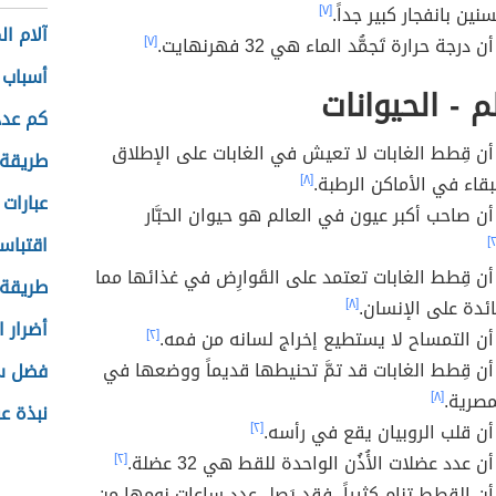
سنين بانفجار كبير جداً.
[٧]
آلام ا
رجة حرارة تَجمُّد الماء هي 32 فهرنهايت.
[٧]
أسباب 
 - الحيوانات
كم عدد
ن قِطط الغابات لا تعيش في الغابات على الإطلاق
طريقة
بقاء في الأماكن الرطبة.
[٨]
عبارات
ن صاحب أكبر عيون في العالم هو حيوان الحبَّار
اقتباس
ن قِطط الغابات تعتمد على القَوارِض في غذائها مما
طريقة 
ائدة على الإنسان.
[٨]
أضرار 
ن التمساح لا يستطيع إخراج لسانه من فمه.
[٢]
ن قِطط الغابات قد تمَّ تحنيطها قديماً ووضعها في
فضل س
مصرية.
[٨]
نبذة ع
ن قلب الروبيان يقع في رأسه.
[٢]
عدد عضلات الأُذُن الواحدة للقط هي 32 عضلة.
[٢]
ن القِطط تنام كثيراً، فقد يَصِل عدد ساعات نومها من