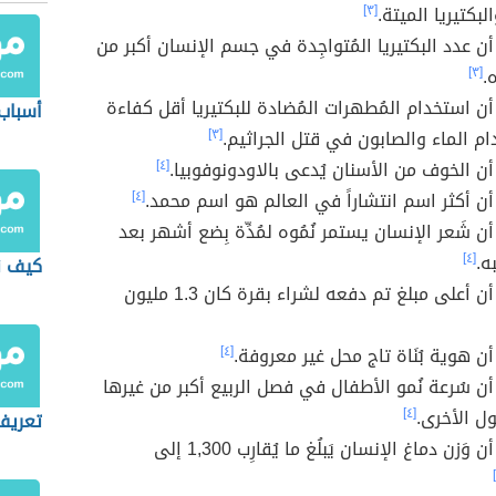
لبكتيريا الميتة.
[٣]
ن عدد البكتيريا المُتواجِدة في جسم الإنسان أكبر من
.
[٣]
ن استخدام المُطهرات المُضادة للبكتيريا أقل كفاءة
أسباب
م الماء والصابون في قتل الجراثيم.
[٣]
ن الخوف من الأسنان يُدعى بالاودونوفوبيا.
[٤]
ن أكثر اسم انتشاراً في العالم هو اسم محمد.
[٤]
 شَعر الإنسان يستمر نُمُوه لمُدِّة بِضع أشهر بعد
ه.
[٤]
كيف ن
هل تعلم أن أعلى مبلغ تم دفعه لشراء بقرة كان 1.3 مليون
ن هوية بُنَاة تاج محل غير معروفة.
[٤]
ن سُرعة نُمو الأطفال في فصل الربيع أكبر من غيرها
ل الأخرى.
[٤]
تعريف
هل تعلم أن وَزن دماغ الإنسان يَبلُغ ما يُقارِب 1,300 إلى