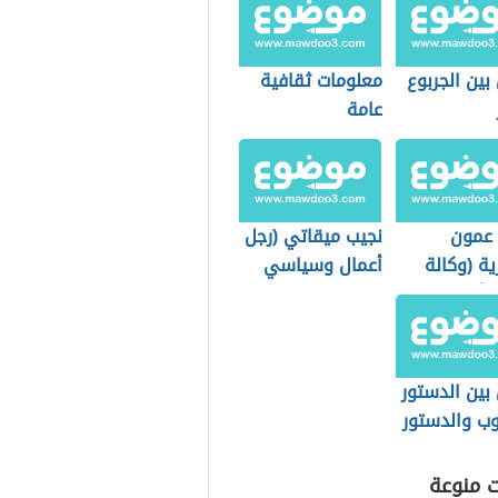
بين الجربوع
معلومات ثقافية
عامة
 عمون
نجيب ميقاتي (رجل
رية (وكالة
أعمال وسياسي
ة أردنية
لبناني)
بين الدستور
وب والدستور
مكتوب
ت منوعة