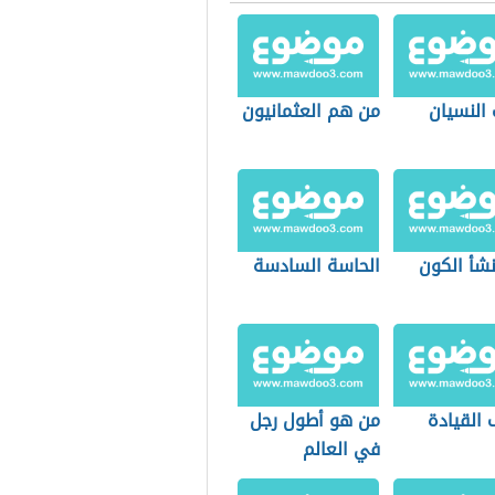
 النسيان
من هم العثمانيون
شأ الكون
الحاسة السادسة
 القيادة
من هو أطول رجل
في العالم