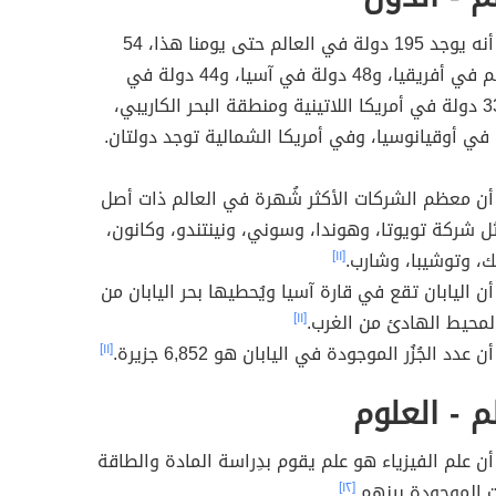
هل تعلم أنه يوجد 195 دولة في العالم حتى يومنا هذا، 54
دولة منهم في أفريقيا، و48 دولة في آسيا، و44 دولة في
أوروبا، و33 دولة في أمريكا اللاتينية ومنطقة البحر الكاريبي،
ن معظم الشركات الأكثر شُهرة في العالم ذات أصل
ثل شركة تويوتا، وهوندا، وسوني، ونينتندو، وكانون،
ك، وتوشيبا، وشارب.
[١١]
ن اليابان تقع في قارة آسيا ويُحطيها بحر اليابان من
محيط الهادئ من الغرب.
[١١]
دد الجُزُر الموجودة في اليابان هو 6,852 جزيرة.
[١١]
 - العلوم
ن علم الفيزياء هو علم يقوم بدِراسة المادة والطاقة
ات الموجودة بينهم.
[١٢]