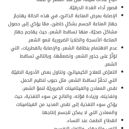
قصور آداء الغدة الدرقيّة.
الإصابة بمرض المناعة الذاتيّ، في هذه الحالة يهاجمُ
جهاز المناعة الجسم بشكلٍ خاطئ، ممّا يؤدّي إلى حصول
مشاكلَ صحيّة، منها تساقط الشعر، حيث يهاجم جهاز
المناعة الأنسجة والخلايا الضرورية لنمو الشعر.
عدم الاهتمام بنظافة الشعر، والإصابة بالفطريات، التي
تؤثّرُ على جذورِ الشعر، وتضعفُها، وبالتالي تساقط
الشعر.
التعرّض للعلاج الكيميائيّ، وتناول بعض الأدوية الطبيّة
التي تحفّزُ تساقطَ الشعر، مثل حبوب تنظيم الحمل.
نقص المعادن والفيتامينات الضروريّة لنموّ الشعر،
وتغذيته، وزيادة قوّته، والناتج عن سوء التغذية، حيث
يؤدّي سوء التغذية إلى نقص العديد من الفيتامينات
والمعادن التي لا يمكن للجسم إنتاجها.
انقطاع الطمث عند النساء.
التعب والإجهاد، والتوتر النفسيّ.