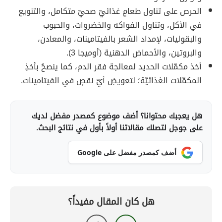
الحرص على تناول طعامٍ غذائيّ صحيّ متكامل، والتنويع
في الأكل، وتناول الفواكه والخضروات، والحبوب
والبقوليات، لإمداد الشعر بالفيتامينات، والمعادن،
والبروتين، والأحماض الدهنية (أوميجا 3).
أخذ مكمّلات الحديد لمعالجة فقر الدم، كما ينصحُ بأخذِ
المكمّلات الغذائيّة؛ لتعويضِ أيّ نقصٍ في الفيتامينات.
هل يعجبك محتوانا؟ أضف موضوع كمصدر مفضل لديك
على جوجل لتصلك مقالاتنا أولاً بأول في نتائج البحث.
أضف كمصدر مفضل على Google
هل كان المقال مفيداً؟