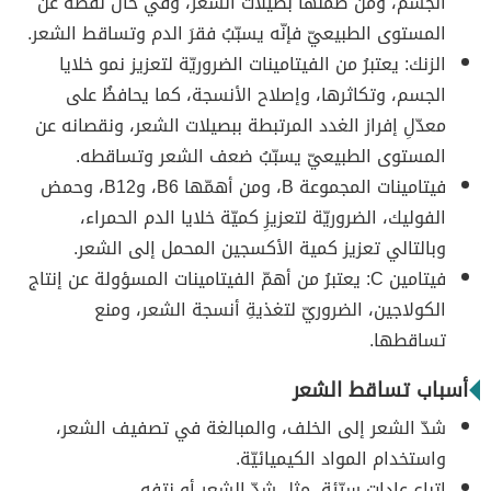
الجسم، ومن ضمنها بصيلاتُ الشعر، وفي حال نقصه عن
المستوى الطبيعيّ فإنّه يسبّبُ فقرَ الدم وتساقط الشعر.
الزنك: يعتبرُ من الفيتامينات الضروريّة لتعزيز نمو خلايا
الجسم، وتكاثرها، وإصلاح الأنسجة، كما يحافظُ على
معدّلِ إفراز الغدد المرتبطة ببصيلات الشعر، ونقصانه عن
المستوى الطبيعيّ يسبّبُ ضعف الشعر وتساقطه.
فيتامينات المجموعة B، ومن أهمّها B6، وB12، وحمض
الفوليك، الضروريّة لتعزيزِ كميّة خلايا الدم الحمراء،
وبالتالي تعزيز كمية الأكسجين المحمل إلى الشعر.
فيتامين C: يعتبرُ من أهمّ الفيتامينات المسؤولة عن إنتاج
الكولاجين، الضروريّ لتغذيةِ أنسجة الشعر، ومنع
تساقطها.
أسباب تساقط الشعر
شدّ الشعر إلى الخلف، والمبالغة في تصفيف الشعر،
واستخدام المواد الكيميائيّة.
اتباع عادات سيّئة، مثل شدّ الشعر أو نتفه.