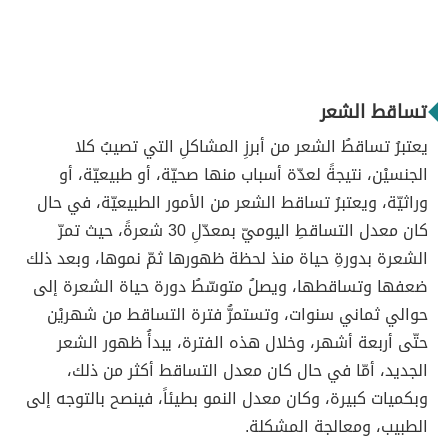
تساقط الشعر
يعتبرُ تساقطُ الشعر من أبرزِ المشاكلِ التي تصيبُ كلا
الجنسيْن، نتيجةً لعدّة أسباب منها صحيّة، أو طبيعيّة، أو
وراثيّة، ويعتبرُ تساقط الشعر من الأمور الطبيعيّة، في حال
كان معدل التساقطِ اليوميّ بمعدّلِ 30 شعرةً، حيث تمرّ
الشعرة بدورةِ حياة منذ لحظة ظهورها ثمّ نموها، وبعد ذلك
ضعفها وتساقطها، ويصلُ متوسّطُ دورة حياة الشعرة إلى
حوالي ثماني سنوات، وتستمرُّ فترة التساقط من شهريْن
حتّى أربعة أشهر، وخلال هذه الفترة، يبدأُ ظهور الشعر
الجديد، أمّا في حال كان معدل التساقط أكثر من ذلك،
وبكميات كبيرة، وكان معدل النمو بطيئاً، فينصح بالتوجه إلى
الطبيب، ومعالجة المشكلة.