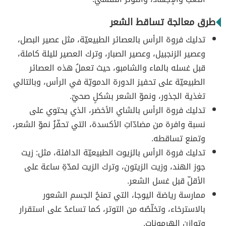
طرق معالجة تساقط الشعر
تدليك فروة الرأس بالعصائر الطبيعيّة، مثل عصير البصل،
وعصير الزنجبيل، وعصير الصبار، وترك العصير لليلة كاملة،
قبل غسله بالماء والشامبو، حيث تعملُ هذه العصائر
الطبيعيّة على تحفيز الدورة الدمويّة في الرأس، وبالتالي
تغذية الجذور، ونموّ الشعر بشكلٍ صحيّ.
تدليك فروة الرأس بالشاي الأخضر، الذي يحتوي على
نسبة وافرة من مضادّاتِ الأكسدة، التي تحفّزُ نموّ الشعر،
وتمنع تساقطه.
تدليك فروة الرأس بالزيوت الطبيعيّة الدافئة، مثل: زيت
جوز الهند، وزيت الزيتون، وترك الزيت لمدّةِ ساعة على
الأقلّ قبل غسل الشعر.
ممارسة رياضة اليوجا، التي تمنحُ الجسم الشعور
بالاسترخاء، وتخلّصُه من التوتر، كما تساعدُ على استقرار
وتوازن الهرمونات.