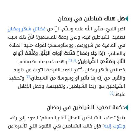
هل هناك شياطين في رمضان
أخبر النبيّ -صلّى الله عليه وسلّم- أنّ من
فضائل شهر رمضان
تصفيد الشياطين فيه، وهي رحمة للمسلمين؛ لأنّ ذلك سبب
في العافية من شرورهم، ووساوسهم؛ لقوله -عليه الصلاة
والسلام-:
(إذا جاءَ رَمَضانُ فُتِّحَتْ أبْوابُ الجَنَّةِ، وغُلِّقَتْ أبْوابُ
النَّارِ، وصُفِّدَتِ الشَّياطِينُ)
،
[١]
[٢]
وهذه خصيصة عظيمة من
خصائص شهر رمضان، تُتيح للعبد الفرصة للتوبة من ذنوبه
والقُرب من ربّه بلا تأثير أو وسوسة من الشيطان،
[٣]
وتصفيد
الشياطين هو: رَبط الشياطين، وتقييدها، وجَعل الأغلال
عليها.
[٤]
حكمة تصفيد الشياطين في رمضان
يتيحُ تصفيد الشياطين المجالَ أمام المسلم؛ ليعود إلى ربّه،
ويتوب إليه
؛ فإن كانت الشياطين هي القيود التي تأسره عن