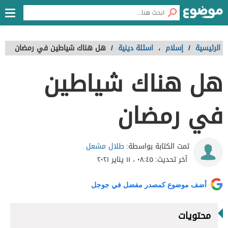
الرئيسية
/
إسلام
،
اسئلة دينية
/
هل هناك شياطين في رمضان
هل هناك شياطين
في رمضان
طلال مشعل
تمت الكتابة بواسطة:
آخر تحديث:
٠٨:٤٥ ، ١١ يناير ٢٠٢١
أضف موضوع كمصدر مفضل في جوجل
محتويات