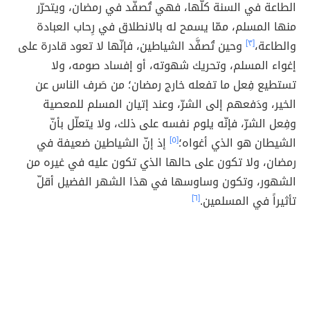
الطاعة في السنة كلّها، فهي تُصفَّد في رمضان، ويتحرّر
منها المسلم، ممّا يسمح له بالانطلاق في رِحاب العبادة
والطاعة،
[٣]
وحين تُصفَّد الشياطين، فإنّها لا تعود قادرة على
إغواء المسلم، وتحريك شهوته، أو إفساد صومه، ولا
تستطيع فِعل ما تفعله خارج رمضان؛ من صَرف الناس عن
الخير، ودَفعهم إلى الشرّ، وعند إتيان المسلم للمعصية
وفِعل الشرّ، فإنّه يلوم نفسه على ذلك، ولا يتعلّل بأنّ
الشيطان هو الذي أغواه؛
[٥]
إذ إنّ الشياطين ضعيفة في
رمضان، ولا تكون على حالها الذي تكون عليه في غيره من
الشهور، وتكون وساوسها في هذا الشهر الفضيل أقلّ
تأثيراً في المسلمين.
[٦]