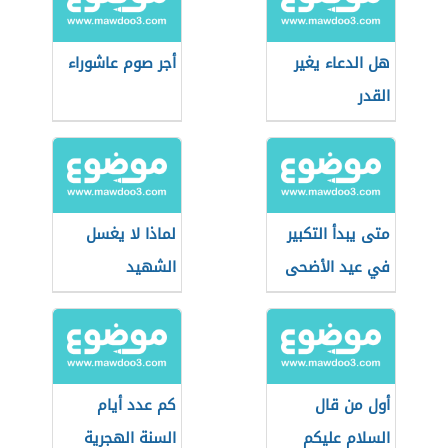
هل الدعاء يغير
أجر صوم عاشوراء
القدر
متى يبدأ التكبير
لماذا لا يغسل
في عيد الأضحى
الشهيد
أول من قال
كم عدد أيام
السلام عليكم
السنة الهجرية