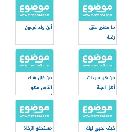
ما معنى عتق
أين ولد فرعون
رقبة
من هن سيدات
من قال هلك
أهل الجنة
الناس فهو
أهلكهم
كيف نحيي ليلة
مستحقو الزكاة