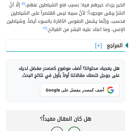
الخير يزداد خيرهم فيه؛ بسبب مَنع الشياطين عنهم،
[٨]
إلّا أنّ
الشرّ يبقى موجوداً؛ لأنّ سببه ليس مُقتصراً على الشياطين
فحسب، وإنّما يشمل النفوس الأمّارة بالسوء أيضاً، وشياطين
الإنس، وما اعتاد عليه البشر من القبائح.
[٩]
المراجع
هل يعجبك محتوانا؟ أضف موضوع كمصدر مفضل لديك
على جوجل لتصلك مقالاتنا أولاً بأول في نتائج البحث.
أضف كمصدر مفضل على Google
هل كان المقال مفيداً؟