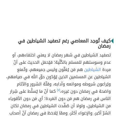
كيف تُوجد المعاصي رغم تصفيد الشياطين في
رمضان
تصفيد الشياطين في شهر رمضان لا يعني اختفاءهم، أو
عدم وسوستهم للمسلم بالكُلّية؛ فيُحمَل الحديث على أنّ
مردة
الشياطين
هم مَن يُغلّون وليس جميعهم، وتُمنع
الشياطين عن المسلمين الذين يُؤدّون حقّ الله في صيامهم،
ويُراعون شروطه وموانعه وآدابه، وقلّة الشرور والآثام
واضحة في رمضان دون غيره،
[٧]
كما أنّ ما يُسلَّط على شِرار
الناس في رمضان هم مَن دون المَردة؛ أي مَن دون الأقوياء
من الشياطين، ولولا أن صُفِّدت الشياطين في رمضان لكان
الشرّ أكبر، والإغواء أكثر، وممّا يُلاحَظ في رمضان أنّ أصحاب