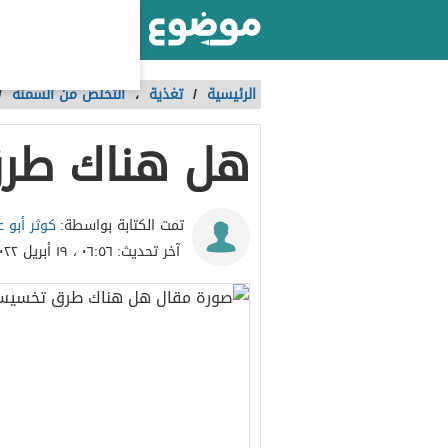
أكبر موقع عربي بالعالم
الرئيسية
/
تغذية
،
التخلص من السمنة
/
هل هناك طر
كوثر أبو ع
تمت الكتابة بواسطة:
آخر تحديث:
٠٦:٥٦ ، ١٩ أبريل ٢٠٢٢