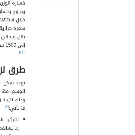
خسارة الوزن 
سعرة حرارية 
إلى 1500 سعرة حرارية، وللرجال عن 1500 إلى 1800 سعرة حرارية.
[٢]
[١]
طرق لزي
توجد بعض ال
الجسم، ممّا 
وذلك نتيجة ز
ما يأتي:
[٣]
التركيز ع
إذ يُساهم