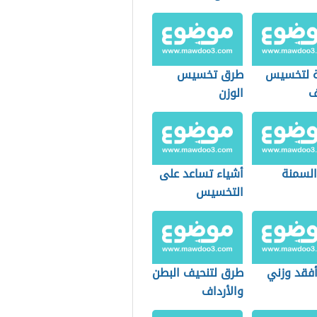
 لتخسيس
طرق تخسيس
ف
الوزن
السمنة
أشياء تساعد على
التخسيس
فقد وزني
طرق لتنحيف البطن
والأرداف