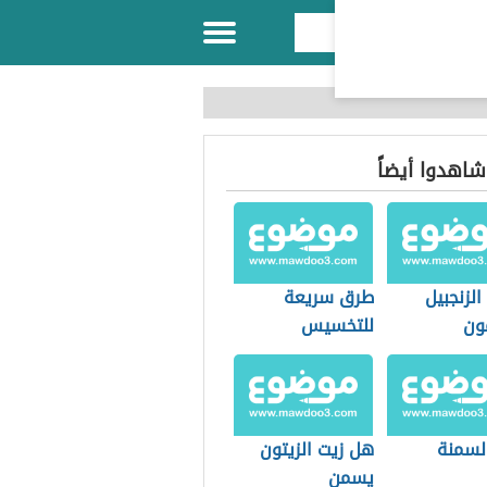
 شاهدوا أيضاً
الزنجبيل
طرق سريعة
ون
للتخسيس
سيس
السمنة
هل زيت الزيتون
يسمن