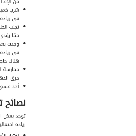
من الإفرا
شرب كميات
في زيادة 
تجنب الجل
ممّا يؤدي
وجدت بعض 
في زيادة 
هناك حاجة
ممارسة ال
حرق الده
أخذ قسطٍ 
نصائح ت
توجد بعض الن
زيادة احتمالي
اختيار الأ