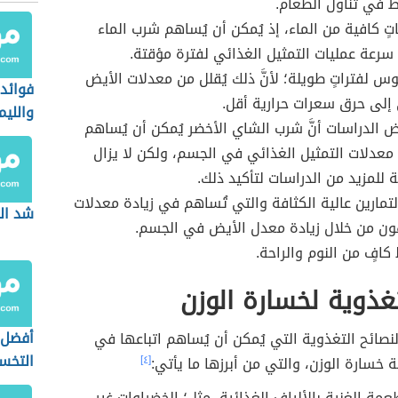
ط في تناول الطعام.
ٍ كافية من الماء، إذ يُمكن أن يُساهم شرب الماء
سرعة عمليات التمثيل الغذائي لفترة مؤقتة.
وس لفتراتٍ طويلة؛ لأنَّ ذلك يُقلل من معدلات الأيض
فوائد 
 إلى حرق سعرات حرارية أقل.
والليم
الدراسات أنَّ شرب الشاي الأخضر يُمكن أن يُساهم
للتخ
معدلات التمثيل الغذائي في الجسم، ولكن لا يزال
 للمزيد من الدراسات لتأكيد ذلك.
تمارين عالية الكثافة والتي تُساهم في زيادة معدلات
شد ال
ون من خلال زيادة معدل الأيض في الجسم.
كافٍ من النوم والراحة.
غذوية لخسارة الوزن
أفضل 
صائح التغذوية التي يُمكن أن يُساهم اتباعها في
التخ
ة خسارة الوزن، والتي من أبرزها ما يأتي:
[٤]
طعمة الغنية بالألياف الغذائية، مثل؛ الخضراوات غير