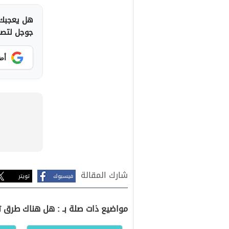
هل يعجبك 
جوجل لتصلك
أض
شارك المقالة
فيسبوك
تويتر
مواضيع ذات صلة بـ : هل هناك طرق