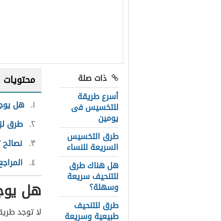
ذات صلة
محتويات
أسرع طريقة
١
هل يوج
للتخسيس فى
يومين
٢
طرق لز
طرق التخسيس
٣
نصائح 
السريعة للنساء
٤
المراجع
هل هناك طرق
للتنحيف سريعة
هل يوج
وسهلة؟
طرق للتنحيف
لا توجد طريق
طبيعية وسريعة