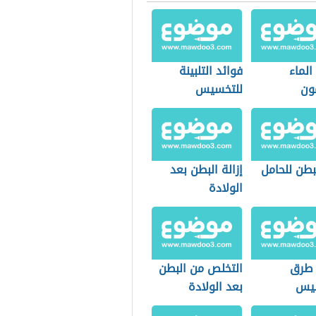
الماء
فوائد التلبينة
ون
للتخسيس
سيس
بطن للحامل
إزالة البطن بعد
الولادة
طرق
التخلص من البطن
سيس
بعد الولادة