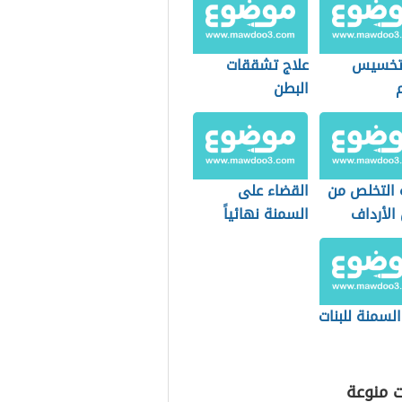
تخسيس
علاج تشققات
البطن
 التخلص من
القضاء على
الأرداف
السمنة نهائياً
ن
السمنة للبنات
ت منوعة