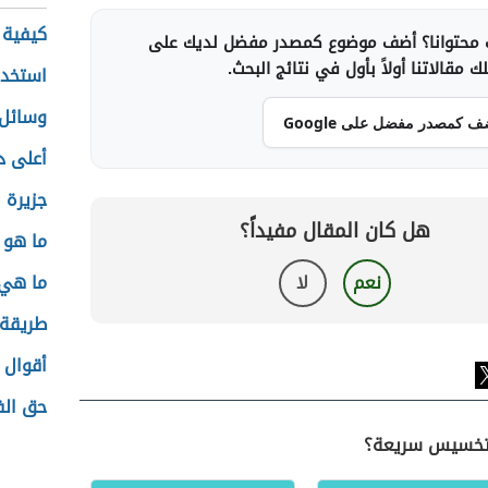
كيفية 
محتوانا؟ أضف موضوع كمصدر مفضل لديك على
 مقالاتنا أولاً بأول في نتائج البحث.
استخدا
وسائل 
ف كمصدر مفضل على Google
أعلى د
جزيرة 
هل كان المقال مفيداً؟
ما هو 
نعم
لا
ما هي 
طريقة 
أقوال 
حق الف
 تخسيس سريعة؟