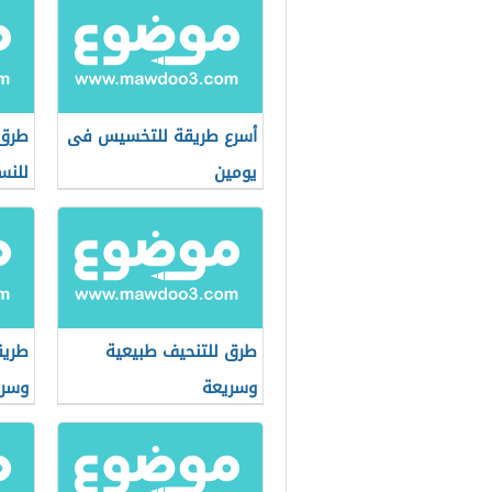
أسرع طريقة للتخسيس فى
طرق 
يومين
للنس
طرق للتنحيف طبيعية
طريق
وسريعة
وسري