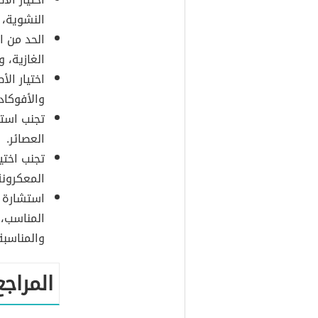
النشوية، 
الحد من ا
الغازية، 
اختيار الأ
والأفوكاد
تجنب استه
العصائر.
تجنب اختي
المعكرونة
استشارة أ
المناسب، 
والمناسبة
المراجع