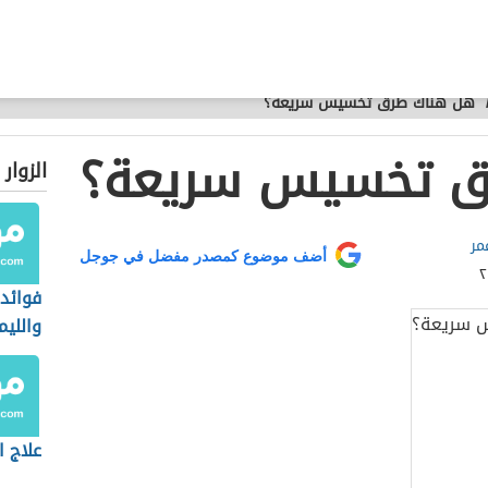
هل هناك طرق تخسيس سريعة؟
ق تخسيس سريعة؟
الزوار
مر
أضف موضوع كمصدر مفضل في جوجل
فوائد 
والليم
للتخ
علاج 