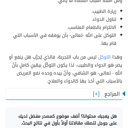
ومن أمثلة أسباب الشفاء ما يأتي:
زيارة الطبيب.
تناول الدواء.
الالتزام بالطعام المناسب.
التوكل على الله -تعالى- بأن يوفقه في الأسباب التي
قام بها.
وهذا
التوكل
ليس من باب التجربة، فالذي يُجرَّب هل ينفع أو
يضر هو الدواء والطبيب، لذا يكون التوكّل بيقينٍ كاملٍ بأنّ
الله - تعالى- هو الشافي، وأنّ بيده وحده نفع المريض
بالأسباب التي أخذ بها كالدواء والعلاج.
المراجع
هل يعجبك محتوانا؟ أضف موضوع كمصدر مفضل لديك
على جوجل لتصلك مقالاتنا أولاً بأول في نتائج البحث.