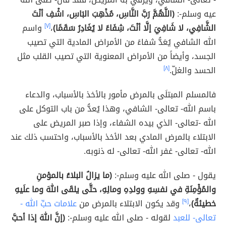
عيه وسلم-:
(اللَّهُمَّ رَبَّ النَّاسِ، مُذْهِبَ البَاسِ، اشْفِ أنْتَ
الشَّافِي، لا شَافِيَ إلَّا أنْتَ، شِفَاءً لا يُغَادِرُ سَقَمًا)
،
[٧]
واسم
الله الشافي يُعَدُّ شفاءً من الأمراض المادية التي تصيب
الجسد، وأيضاً من الأمراض المعنوية التي تصيب القلب مثل
الحسد والغلّ.
[٨]
فالمسلم المبتلَى بالمرض مأمور بالأخذ بالأسباب، والدعاء
باسم الله- تعالى- الشافي، وهذا يُعدُّ من باب التوكل على
الله -تعالى- الذي بيده الشفاء، وإذا صبر المريض على
الابتلاء بالمرض المادي بعد الأخذ بالأسباب، واحتسب ذلك عند
الله- تعالى- غفر الله- تعالى- له ذنوبه.
يقول - صلى الله عليه وسلم-:
(ما يزالُ البلاءُ بالمؤمنِ
والمُؤْمِنَةِ في نفسِهِ وولدِهِ ومالِهِ، حتَّى يلقَى اللهَ وما علَيهِ
خطيئةٌ)
،
[٩]
وقد يكون الابتلاء بالمرض من
علامات حبِّ الله -
تعالى- للعبد
لقوله - صلى الله عليه وسلم-:
(إنَّ اللهَ إذا أحبَّ