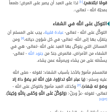
قومًا ابتَلاهم)
،
[١٠]
لذا على العبد أن يصبر على المرض؛ طمعاً
بمحبّة الله - تعالى-.
التوكل على الله في الشفاء
التوكُّل على الله - تعالى-
عبادة قلبية
، يجب على المسلم أن
يتقرَّب بها إلى الله- تعالى- في كل شؤون حياته،
[١١]
ومن
المسائل التي يتوكّل بها العبد على الله -تعالى- هي في
الشفاء من الأمراض، فالمرض جندٌ من
جنود الله
- تعالى-
يسلِّطه على من يشاء ويصرفِّه عمن يشاء.
فالمسلم مأمورٌ بالأخذ بأسباب الشفاء؛ لقوله - صلى الله
عليه وسلم-:
(يا عبادِ اللهِ تداوُوا، فإن اللهَ لم يضعْ داءً إلا
وضعَ له شِفاء)
،
[١٢]
وكذلك العبد مأمورٌ بالتوكل على الله -
تعالى- لقوله -عزَّ وجلّ-:
﴿وَتَوَكَّلْ عَلَى اللّهِ وَكَفَى بِاللّهِ وَكِيلاً﴾
.
[١٤]
[١٣]