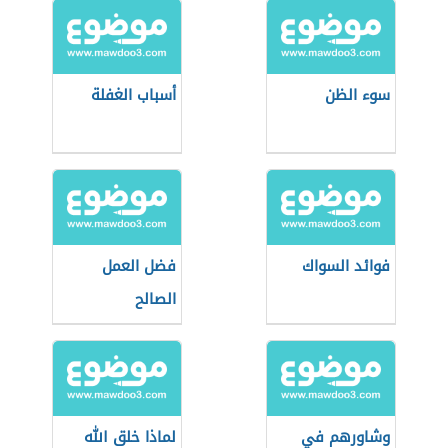
سوء الظن
أسباب الغفلة
فوائد السواك
فضل العمل
الصالح
وشاورهم في
لماذا خلق الله