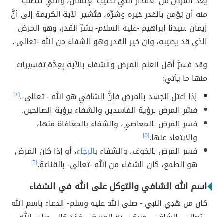
يُعدُّ المرض من الأقدار التي تُصيب الإنسان، والتي تتطلَّب
منه أن يُؤمن بالقدر خيره وشرِّه، فتُشير الآية الكريمة إلى أنَّ
إيمان سيدنا إبراهيم -عليه السلام- بشرِّ القدر، وهو المرض
الذي قد يصيبه، وأن خير القدر وهو الشفاء من الله -تعالى-.
وقد فسرَّ أهل العلم المرض والشفاء بالآية بِعِدَّة تفسيرات
منها ما يأتي:
إذا اعتل الجسد بالمرض فإنَّ الشافي هو الله - تعالى-.
[٤]
فسِّر المرض برؤية الفاسدين والشفاء برؤية الصالحين.
فسر المرض بالمعاصي، والشفاء بالمعافاة منها،
والابتعاد عنها.
[٥]
فسر المرض بالخوف، والشفاء ب
الرجاء
، أو إذا كان المرض
هو الطمع، كان الشفاء من الله -تعالى- بالقناعة.
[٦]
اسم الله الشافي والتوكل على الله في الشفاء
كان من هَدِي النبي - صلى الله عليه وسلم- الدعاء باسم الله
- تعالى- الشافي، ويرقي به المريض، فقد قال- صلى الله