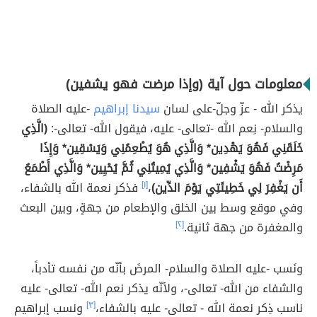
معلومات حول آية (وإذا مرضت فهو يشفين)
يذكر الله - عزّ وجلّ-على لسان
سيدنا إبراهيم
-عليه الصلاة
والسلام- نِعم الله
-تعالى- عليه، فيقول الله- تعالى-:
(الَّذِي
خَلَقَنِي فَهُوَ يَهْدِين* وَالَّذِي هُوَ يُطْعِمُنِي وَيَسْقِين* وَإِذَا
مَرِضْتُ فَهُوَ يَشْفِين* وَالَّذِي يُمِيتُنِي ثُمَّ يُحْيِين* وَالَّذِي أَطْمَعُ
أَن يَغْفِرَ لِي خَطِيئَتِي يَوْمَ الدِّين)
،
[١]
فذكر نعمة الله بالشفاء،
وفي موقع وسط بين الخلق والإطعام من جهةٍ، وبين البعث
والمغفرة من جهة ثانية.
[٢]
ونَسب -عليه الصلاة والسلام- المرضَ بأنّه من نفسه تأدباً،
والشفاء من الله- تعالى-، ولأنّه يذكر نعم الله- تعالى- عليه
ناسب ذِكر نعمة الله - تعالى- عليه بالشفاء،
[٣]
ونسب إبراهيم