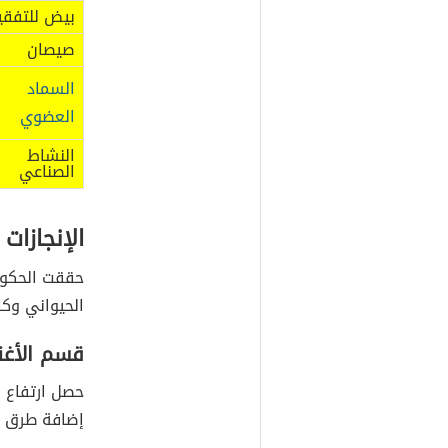
بيض للتفق
صيصان
السماد
العضوي
النشاط
الصناعي
الإنجازات ا
حققت الحكومة
الحيواني وك
قسم الأغن
حصل ارتفاع ف
إضافة طرق ت