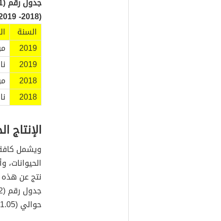
(2018- 2019 م).
السنة
ال
2019
مو
2019
نا
2018
مو
2018
نا
الإنتاج الح
ويشمل كافة ا
الحيوانات، و
نتج عن هذه ا
حوالي (1.05 مليار) دينار، وصُنفت كالآتي: