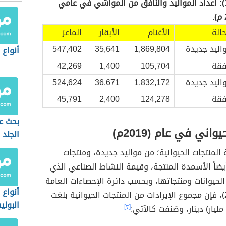
جدول رقم (1): أعداد المواليد والنافق من المواشي في عامي
حالة
الأغنام
الأبقار
الماعز
اليد جديدة
1,869,804
35,641
547,402
أنواع 
فقة
105,704
1,400
42,269
اليد جديدة
1,832,172
36,671
524,624
فقة
124,278
2,400
45,791
بحث ع
يواني في عام (2019م)
الجلد
لمنتجات الحيوانية؛ من مواليد جديدة، ومنتجات
أيضاً الأسمدة المنتجة، وقيمة النشاط الصناعي الذي
لحيوانات ومنتجاتها، وبحسب دائرة الإحصاءات العامة
أنواع 
جدول رقم (2)، فإن مجموع الإيرادات من المنتجات الحيوانية بلغت
البولي
[٣]