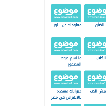
 الضأن
معلومات عن الثور
لكلاب
ما اسم صوت
العصفور
عيش الدب
حيوانات مهددة
بالانقراض في مصر