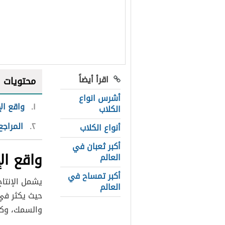
اقرأ أيضاً
محتويات
أشرس انواع
١
واقع ال
الكلاب
٢
المراجع
أنواع الكلاب
أكبر ثعبان في
واقع ال
العالم
أكبر تمساح في
يشمل الإنتاج
العالم
حيث يكثر في
والسمك، وكاف