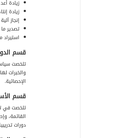
زيادة أعدا
زيادة إنتا
إنجاز آلية
تصدير ما يقارب (517 ألف) رأ
استيراد ما يقارب (1,114) رأس
قسم الدوا
تلخصت سياست
والخبرات لها
الإحصائية.
قسم الأسم
تلخصت في تق
القائمة، وإص
دورات تدريبية