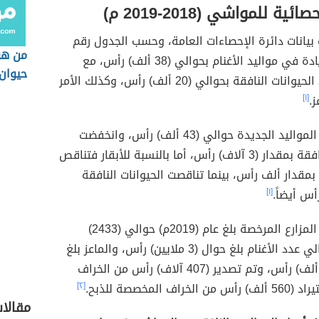
ئية للمواشي (2018-2019 م)
يانات دائرة الإحصاءات العامة، وحسب الجدول رقم
من هو
(1)، حصلت زيادة في مواليد الأغنام بحوالي (38 ألف) رأس، مع
حيوان
تناقص أعداد الحيوانات النافقة بحوالي (20 ألف) رأس، وكذلك الأمر
ز.
[١]
حيث ارتفعت المواليد الجديدة حوالي (43 ألف) رأس، وانخفضت
الحيوانات النافقة بمقدار (3 آلاف) رأس، أما بالنسبة للأبقار فتناقص
 بمقدار ألف رأس، بينما تناقصت الحيوانات النافقة
أس أيضاً.
[١]
وقد بلغ عدد المزارع المرخصة بلغ عام (2019م) حوالي (2433)
مزرعة، وإجمالي عدد الأغنام بلغ حوال (3 ملايين) رأس، والماعز بلغ
حوالي (800 ألف) رأس، وتم تصدير (407 آلاف) رأس من الخراف
راف المخصصة للذبح.
[٢]
مقالات