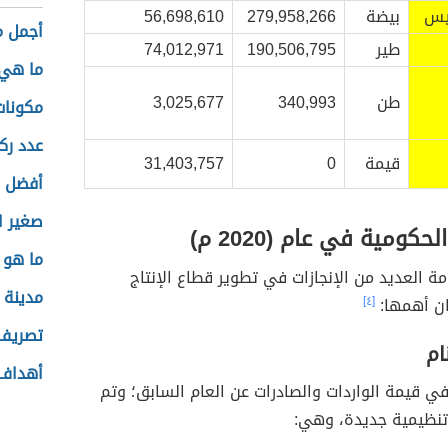
يس
بيضة
279,958,266
56,698,610
أجمل م
طير
190,506,795
74,012,971
ما هي 
طن
340,993
3,025,677
مكونات
عدد رك
قيمة
0
31,403,757
أفضل و
صغير ا
لحكومية في عام (2020 م)
ما هو ه
 العديد من الإنجازات في تطوير قطاع الإنتاج
مدينة د
ان أهمها:
[٤]
تصريف 
ام
أهداف 
ي قيمة الواردات والصادرات عن العام السابق؛ وتم
نظيمية جديدة، وهي: