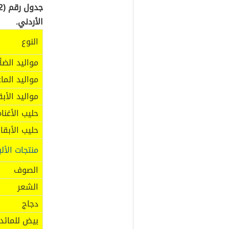
الأردني.
النوع
مواليد الضأ
مواليد الماع
مواليد الأبق
حليب الأغنا
حليب الأبقار
منتجات الألب
الصوف
الشعر
دجاج
بيض للمائد