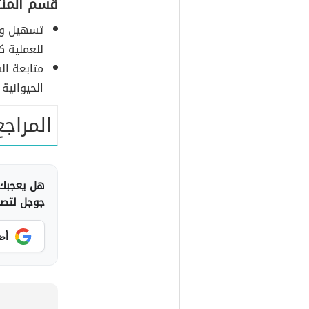
قسم المنتج
تسهيل وإن
للعملية ك
متابعة ال
الحيوانية 
المراجع
هل يعجبك 
جوجل لتصلك
أض