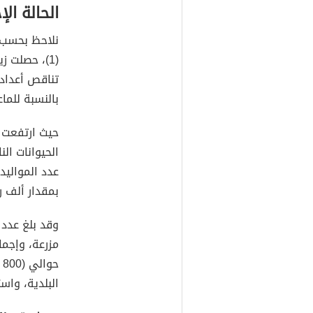
الحالة الإحصا
نلاحظ بحسب ب
بالنسبة للماع
عدد المواليد
بمقدار ألف ر
البلدية، واستيراد (560 ألف) رأس من الخ