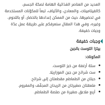
العديد من العناصر الغذائية الهامة لصحّة الجسم،
كالفيتامينات، والمعادن، والألياف، تبعاً للمكوّنات المستخدمة
في تحضيرها، حيث من الممكن إعدادها بالخضار، أو باللحوم،
وغيره، وفي هذا المقال سنعرفكم على طريقة عمل عدّة
وجبات خفيفة.
وجبات خفيفة
بيتزا التوست بالجبن
المكونات:
ستة أرغفة من خبز التوست.
ست شرائح من جبن الموزاريلا.
حبتان من الطماطم مقطعتان إلى شرائح.
ملعقتان صغيرتان من الريحان المجفّف والمفروم.
أربع ملاعق صغيرة من صلصة الطماطم.