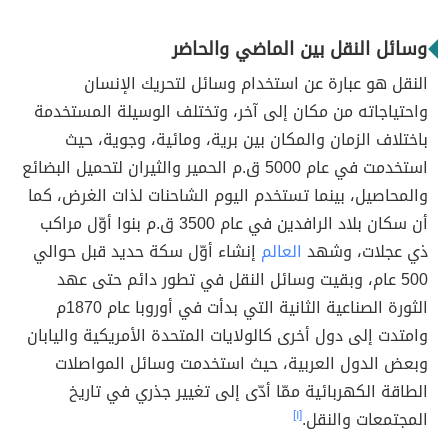
وسائل النقل بين الماضي والحاضر
النقل هو عبارة عن استخدام وسائل لتحريك الإنسان
واحتياجاته من مكان إلى آخر، وتختلف الوسيلة المستخدمة
باختلاف الزمان والمكان بين برية، ومائية، وجوية، حيث
استخدمت في عام 5000 ق.م الحمير والثيران لتحميل البضائع
والمحاصيل، بينما تستخدم اليوم الشاحنات لذات الغرض، كما
أن سكان بلاد الرافدين في عام 3500 ق.م بنوا أوّل مراكب
ذي عجلات، وشهد
العالم
إنشاء أوّل سكة حديد قبل حوالي
500 عام، وبقيت وسائل النقل في تطور دائم حتى عهد
الثورة الصناعية الثانية التي بدأت في أوروبا عام 1870م
وامتدت إلى دول أخرى كالولايات المتحدة الأمريكية واليابان
وبعض الدول العربية، حيث استخدمت وسائل المواصلات
الطاقة الكهربائية ممّا أدّى إلى تغيير جذري في تاريخ
المجتمعات والنقل.
[١]