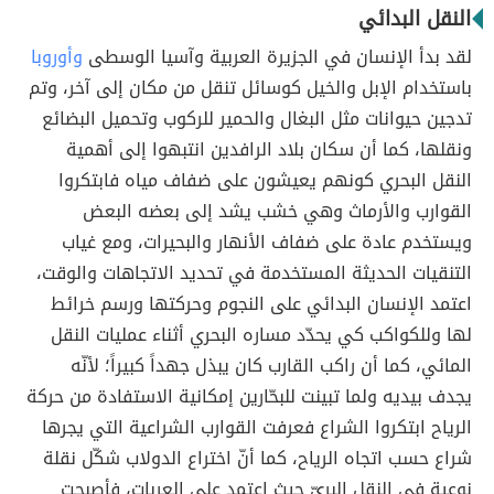
النقل البدائي
لقد بدأ الإنسان في الجزيرة العربية وآسيا الوسطى
وأوروبا
باستخدام الإبل والخيل كوسائل تنقل من مكان إلى آخر، وتم
تدجين حيوانات مثل البغال والحمير للركوب وتحميل البضائع
ونقلها، كما أن سكان بلاد الرافدين انتبهوا إلى أهمية
النقل البحري كونهم يعيشون على ضفاف مياه فابتكروا
القوارب والأرماث وهي خشب يشد إلى بعضه البعض
ويستخدم عادة على ضفاف الأنهار والبحيرات، ومع غياب
التنقيات الحديثة المستخدمة في تحديد الاتجاهات والوقت،
اعتمد الإنسان البدائي على النجوم وحركتها ورسم خرائط
لها وللكواكب كي يحدّد مساره البحري أثناء عمليات النقل
المائي، كما أن راكب القارب كان يبذل جهداً كبيراً؛ لأنّه
يجدف بيديه ولما تبينت للبحّارين إمكانية الاستفادة من حركة
الرياح ابتكروا الشراع فعرفت القوارب الشراعية التي يجرها
شراع حسب اتجاه الرياح، كما أنّ اختراع الدولاب شكّل نقلة
نوعية في النقل البريّ حيث اعتمد على العربات، فأصبحت