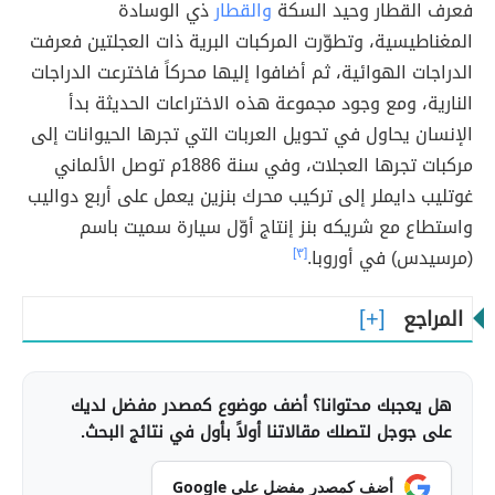
فعرف القطار وحيد السكة
والقطار
ذي الوسادة
المغناطيسية، وتطوّرت المركبات البرية ذات العجلتين فعرفت
الدراجات الهوائية، ثم أضافوا إليها محركاً فاخترعت الدراجات
النارية، ومع وجود مجموعة هذه الاختراعات الحديثة بدأ
الإنسان يحاول في تحويل العربات التي تجرها الحيوانات إلى
مركبات تجرها العجلات، وفي سنة 1886م توصل الألماني
غوتليب دايملر إلى تركيب محرك بنزين يعمل على أربع دواليب
واستطاع مع شريكه بنز إنتاج أوّل سيارة سميت باسم
(مرسيدس) في أوروبا.
[٣]
المراجع
هل يعجبك محتوانا؟ أضف موضوع كمصدر مفضل لديك
على جوجل لتصلك مقالاتنا أولاً بأول في نتائج البحث.
أضف كمصدر مفضل على Google