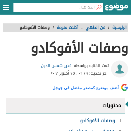
الرئيسية
/
فن الطهي
،
أكلات منوعة
/
وصفات الأفوكادو
وصفات الأفوكادو
غدير شمس الدين
تمت الكتابة بواسطة:
آخر تحديث:
٠٦:٢٩ ، ٢٥ أكتوبر ٢٠١٧
أضف موضوع كمصدر مفضل في جوجل
محتويات
١
وصفات الأفوكادو