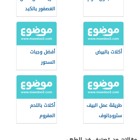
العصفور بالكبد
والقوانص
أكلات بالبيض
أفضل وجبات
السحور
طريقة عمل البيف
أكلات باللحم
ستروجانوف
المفروم