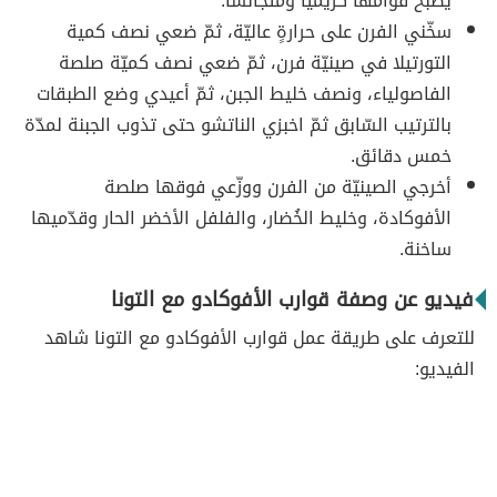
يُصبح قوامها كريمياً ومتجانساً.
سخّني الفرن على حرارةٍ عاليّة، ثمّ ضعي نصف كمية
التورتيلا في صينيّة فرن، ثمّ ضعي نصف كميّة صلصة
الفاصولياء، ونصف خليط الجبن، ثمّ أعيدي وضع الطبقات
بالترتيب السّابق ثمّ اخبزي الناتشو حتى تذوب الجبنة لمدّة
خمس دقائق.
أخرجي الصينيّة من الفرن ووزّعي فوقها صلصة
الأفوكادة، وخليط الخُضار، والفلفل الأخضر الحار وقدّميها
ساخنة.
فيديو عن وصفة قوارب الأفوكادو مع التونا
للتعرف على طريقة عمل قوارب الأفوكادو مع التونا شاهد
الفيديو: