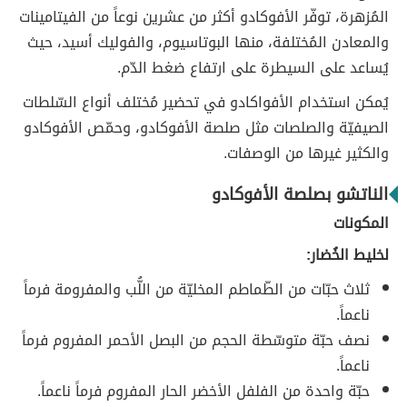
المُزهرة، توفّر الأفوكادو أكثر من عشرين نوعاً من الفيتامينات
والمعادن المُختلفة، منها البوتاسيوم، والفوليك أسيد، حيث
يُساعد على السيطرة على ارتفاع ضغط الدّم.
يُمكن استخدام الأفواكادو في تحضير مُختلف أنواع السّلطات
الصيفيّة والصلصات مثل صلصة الأفوكادو، وحمّص الأفوكادو
والكثير غيرها من الوصفات.
الناتشو بصلصة الأفوكادو
المكونات
لخليط الخُضار:
ثلاث حبّات من الطّماطم المخليّة من اللُّب والمفرومة فرماً
ناعماً.
نصف حبّة متوسّطة الحجم من البصل الأحمر المفروم فرماً
ناعماً.
حبّة واحدة من الفلفل الأخضر الحار المفروم فرماً ناعماً.