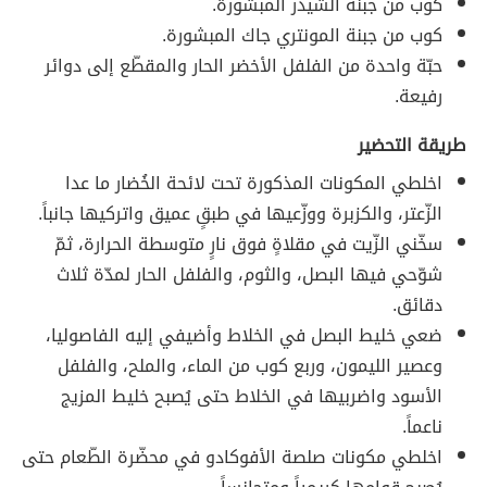
كوب من جبنة الشيدر المبشورة.
كوب من جبنة المونتري جاك المبشورة.
حبّة واحدة من الفلفل الأخضر الحار والمقطّع إلى دوائر
رفيعة.
طريقة التحضير
اخلطي المكونات المذكورة تحت لائحة الخُضار ما عدا
الزّعتر، والكزبرة ووزّعيها في طبقٍ عميق واتركيها جانباً.
سخّني الزّيت في مقلاةٍ فوق نارٍ متوسطة الحرارة، ثمّ
شوّحي فيها البصل، والثوم، والفلفل الحار لمدّة ثلاث
دقائق.
ضعي خليط البصل في الخلاط وأضيفي إليه الفاصوليا،
وعصير الليمون، وربع كوب من الماء، والملح، والفلفل
الأسود واضربيها في الخلاط حتى يُصبح خليط المزيج
ناعماً.
اخلطي مكونات صلصة الأفوكادو في محضّرة الطّعام حتى