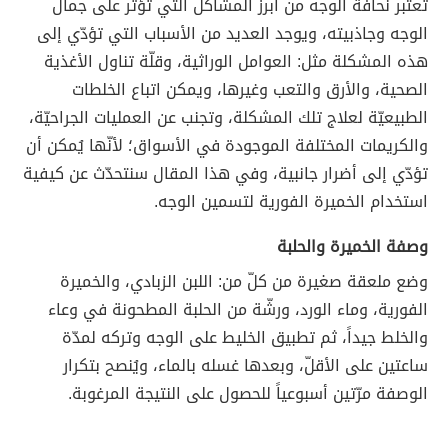
تعتبر نحافة الوجه من أبرز المشاكل التي تؤثر على جمال
الوجه وجاذبيته، ويوجد العديد من الأسباب التي تؤدّي إلى
هذه المشكلة مثل: العوامل الوراثية، وقلّة تناول الأغذية
الصحية، والأرق والتعب وغيرها، ويمكن اتباع الخلطات
الطبيعيّة لعلاج تلك المشكلة، وتجنب عن العمليات الجراحيّة،
والكريمات المختلفة الموجودة في الأسواق؛ لأنّها يُمكن أن
تؤدّي إلى أضرار جانبية، وفي هذا المقال سنتحدّث عن كيفية
استخدام الخميرة الفورية لتسمين الوجه.
وصفة الخميرة والحلبة
وضع ملعقة صغيرة من كلّ من: اللبن الزبادي، والخميرة
الفورية، وماء الورد، ورشّة من الحلبة المطحونة في وعاء
والخلط جيداً، ثم تطبيق الخليط على الوجه وتركه لمدّة
ساعتين على الأقلّ، وبعدها غسله بالماء، ويُنصح بتكرار
الوصفة مرّتين أسبوعياً للحصول على النتيجة المرغوبة.