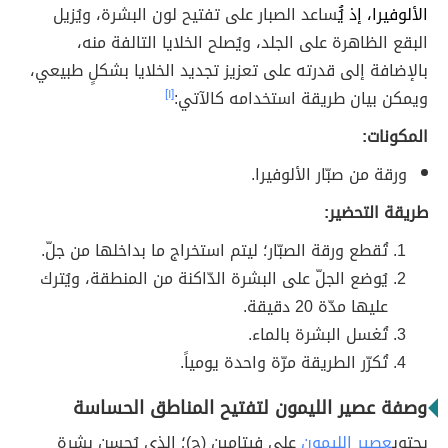
الألوفيرا، إذ يُ
ُساعد الصبار على تفتيح لون البشرة، ويُزيل
البقع الظاهرة على الجلد، ويُصلح الخلايا التالفة منه،
بالإضافة إلى قدرته على تعزيز تجديد الخلايا بشكلٍ طبيعي،
ويمكن بيان طريقة استخدامه كالآتي:
[١]
المكونات:
ورقة من صبّار الألوفيرا.
طريقة التحضير:
تُقطع ورقة الصبّار؛ ليتم استخراج ما بداخلها من جلّ.
يُوضع الجلّ على البشرة الدّاكنة من المنطقة، ويُترك
عليها مدّة 20 دقيقة.
تُغسل البشرة بالماء.
تُكرّر الطريقة مرّة واحدة يومياً.
وصفة عصير الليمون لتفتيح المناطق الحساسة
يحتوي
عصير الليمون
على فيتامين (ج)؛ الذي يُحسن بشرة