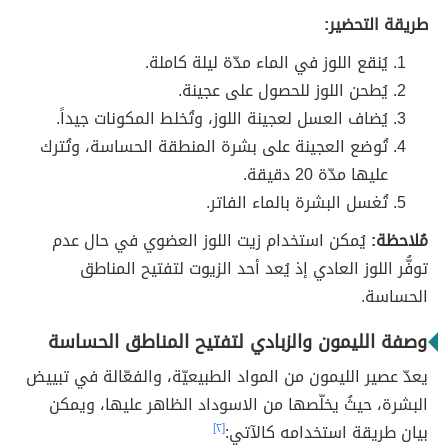
طريقة التحضير:
يُنقع اللوز في الماء مدّة ليلة كاملة.
يُطحن اللوز للحصول على عجينة.
يُضاف العسل لعجينة اللوز، وتُخلط المكونات جيداً.
تُوضع العجينة على بشرة المنطقة الحساسة، وتُترك
عليها مدّة 20 دقيقة.
تُغسل البشرة بالماء الفاتر.
مُلاحظة:
يُمكن استخدام زيت اللوز العضوي في حال عدم
توفُّر اللوز العادي إذ يُعد أحد الزيوت لتفتيح المناطق
الحساسة.
وصفة الليمون والزبادي لتفتيح المناطق الحساسة
يعدّ عصير الليمون من المواد الطبيعيّة، والفعّالة في تبييض
البشرة، حيثُ يخلّصها من الاسوداد الظاهر عليها، ويمكن
بيان طريقة استخدامه كالآتي:
[٢]