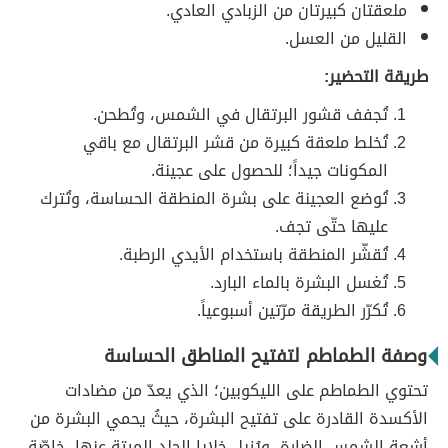
ملعقتان كبيرتان من الزبادي العادي.
القليل من العسل.
طريقة التحضير:
تُجفف قشور البرتقال في الشمس، وتُطحن.
تُخلط ملعقة كبيرة من قشر البرتقال مع باقي
المكونات جيداً؛ للحصول على عجينة.
تُوضع العجينة على بشرة المنطقة الحساسة، وتُترك
عليها حتّى تجف.
تُقشّر المنطقة باستخدام الأيدي الرطبة.
تُغسل البشرة بالماء البارد.
تُكرّر الطريقة مرّتين أسبوعياً.
وصفة الطماطم لتفتيح المناطق الحساسة
تحتوي الطماطم على الليكوبين؛ الذي يعدّ من مضادات
الأكسدة القادرة على تفتيح البشرة، حيثُ يحمي البشرة من
أشعة الشمس الضارة، ويُزيل خلايا الجلد الميتة عنها، خاصّة