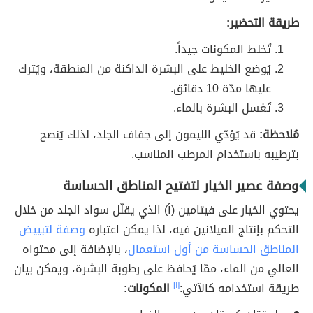
طريقة التحضير:
تُخلط المكونات جيداً.
يُوضع الخليط على البشرة الداكنة من المنطقة، ويُترك
عليها مدّة 10 دقائق.
تُغسل البشرة بالماء.
مُلاحظة:
قد يُؤدّي الليمون إلى جفاف الجلد، لذلك يُنصح
بترطيبه باستخدام المرطب المناسب.
وصفة عصير الخيار لتفتيح المناطق الحساسة
يحتوي الخيار على فيتامين (أ) الذي يقلّل سواد الجلد من خلال
التحكم بإنتاج الميلانين فيه، لذا يمكن اعتباره
وصفة لتبييض
المناطق الحساسة من أول استعمال
، بالإضافة إلى محتواه
العالي من الماء، ممّا يُحافظ على رطوبة البشرة، ويمكن بيان
طريقة استخدامه كالآتي:
[١]
المكونات: