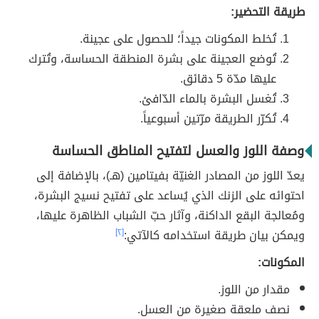
طريقة التحضير:
تُخلط المكونات جيداً؛ للحصول على عجينة.
تُوضع العجينة على بشرة المنطقة الحساسة، وتُترك
عليها مدّة 5 دقائق.
تُغسل البشرة بالماء الدّافئ.
تُكرّر الطريقة مرّتين أسبوعياً.
وصفة اللوز والعسل لتفتيح المناطق الحساسة
يعدّ اللوز من المصادر الغنيّة بفيتامين (هـ)، بالإضافة إلى
احتوائه على الزنك الذي يُساعد على تفتيح نسيج البشرة،
ومُعالجة البقع الداكنة، وآثار حبّ الشباب الظاهرة عليها،
ويمكن بيان طريقة استخدامه كالآتي:
[٢]
المكونات:
مقدار من اللوز.
نصف ملعقة صغيرة من العسل.