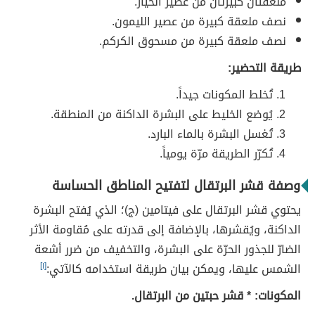
ملعقتان كبيرتان من عصير الخيار.
نصف ملعقة كبيرة من عصير الليمون.
نصف ملعقة كبيرة من مسحوق الكركم.
طريقة التحضير:
تُخلط المكونات جيداً.
يُوضع الخليط على البشرة الداكنة من المنطقة.
تُغسل البشرة بالماء البارد.
تُكرّر الطريقة مرّة يومياً.
وصفة قشر البرتقال لتفتيح المناطق الحساسة
يحتوي قشر البرتقال على فيتامين (ج)؛ الذي يُفتح البشرة
الداكنة، ويُقشرها، بالإضافة إلى قدرته على مُقاومة الأثر
الضارّ للجذور الحرّة على البشرة، والتخفيف من ضرر أشعة
الشمس عليها، ويمكن بيان طريقة استخدامه كالآتي:
[١]
المكونات:
*
قشر حبتين من البرتقال.