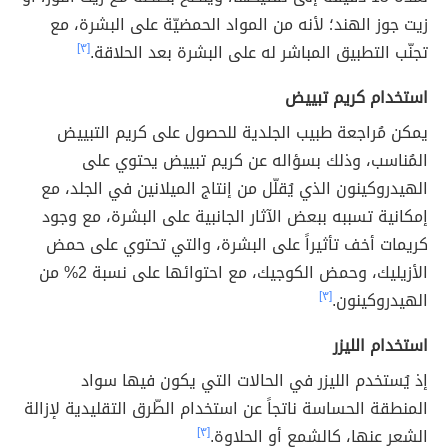
زيت جوز الهند؛ لأنه من المواد الحمضيّة على البشرة، مع
تجنّب التطبيق المباشر له على البشرة بعد الحلاقة.
[٣]
استخدام كريم تبييض
يمكن مُراجعة طبيب الجلدية للحصول على كريم التبييض
المُناسب، وذلك بسؤاله عن كريم تبييض يحتوي على
الهيدروكينون الذي يُقلّل من إنتاج الميلانين في الجلد، مع
إمكانية تسببه ببعض الآثار الجانبية على البشرة، مع وجود
كريمات أخف تأثيراً على البشرة، والتي تحتوي على حمض
الأزيليك، وحمض الكوجيك، مع احتوائها على نسبة 2% من
الهيدروكينون.
[٣]
استخدام الليزر
إذ يُستخدم الليزر في الحالات التي يكون فيها سواد
المنطقة الحساسة ناتجاً عن استخدام الطّرق التقليدية لإزالة
الشعر عنها، كالشمع أو الحلاوة.
[٣]