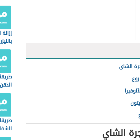
إزالة 
بالليزر
رة الشاي
طريقة
روع
الذقن
ألوفيرا
يتون
طريقة
الشفا
رة الشاي
طبيعيا