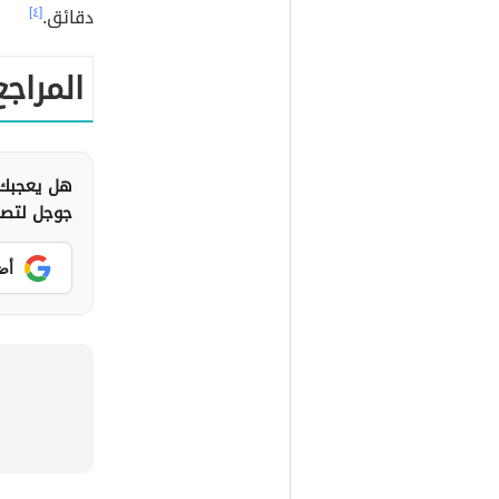
دقائق.
[٤]
المراجع
هل يعجبك 
جوجل لتصلك
أض