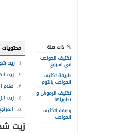
ذات صلة
محتويات
تكثيف الحواجب
١
زيت شج
في اسبوع
٢
زيت الخ
طريقة تكثيف
الحواجب بالثوم
٣
هلام ال
تكثيف الرموش و
٤
زيت الز
تطويلها
٥
المراجع
وصفة لتكثيف
الحواجب
زيت شج