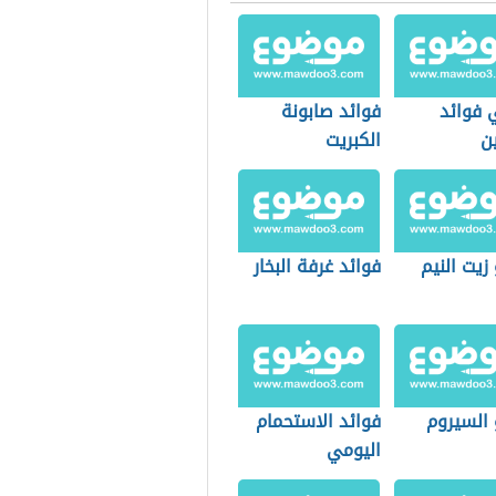
 فوائد
فوائد صابونة
ين
الكبريت
زيت النيم
فوائد غرفة البخار
 السيروم
فوائد الاستحمام
اليومي