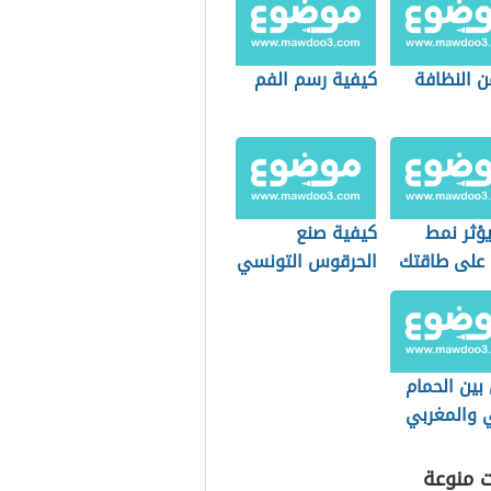
ن النظافة
كيفية رسم الفم
ؤثر نمط
كيفية صنع
 على طاقتك
الحرقوس التونسي
بية؟
بين الحمام
ي والمغربي
ت منوعة