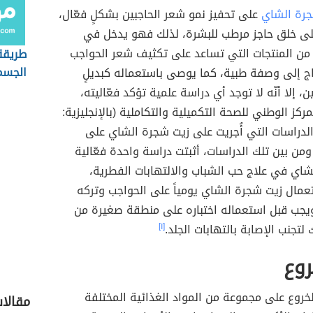
رة الشاي
على تحفيز نمو شعر الحاجبين بشكلٍ فعّال،
ى خلق حاجز مرطب للبشرة، لذلك فهو يدخل في
 من المنتجات التي تساعد على تكثيف شعر الحواجب
طريقة
الجسم
اج إلى وصفة طبية، كما يوصى باستعماله كبديلٍ
ين، إلا أنّه لا توجد أي دراسة علمية تؤكد فعّاليته،
ركز الوطني للصحة التكميلية والتكاملية (بالإنجليزية:
) أنّ الدراسات التي أُجريت على زيت شجرة الشاي على
 ومن بين تلك الدراسات، أثبتت دراسة واحدة فعّالية
شاي في علاج حب الشباب والالتهابات الفطرية،
مال زيت شجرة الشاي يومياً على الحواجب وتركه
 ويجب قبل استعماله اختباره على منطقة صغيرة من
لتجنب الإصابة بالتهابات الجلد.
[١]
روع
خروع على مجموعة من المواد الغذائية المختلفة
مقالا