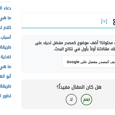
دعاء ا
ما هي 
كلام 
أسباب ا
محتوانا؟ أضف موضوع كمصدر مفضل لديك على
طريقة 
 مقالاتنا أولاً بأول في نتائج البحث.
تغذية 
ف كمصدر مفضل على Google
ما هي 
أبو ال
طريقة 
هل كان المقال مفيداً؟
تطور ا
نعم
لا