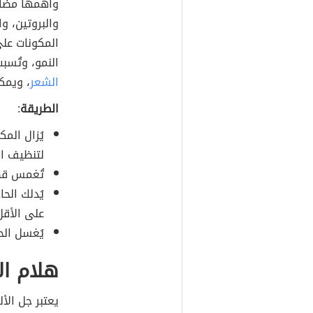
وأهمها مضادا
والبروتين، و
المكونات على
النمو، وتُسب
الشعر
، ويمك
الطريقة
:
يُزال المك
لتنظيف ال
تُغمس قط
على الأقل 
يُغسل الحا
هلام الأ
يعتبر جل الأ