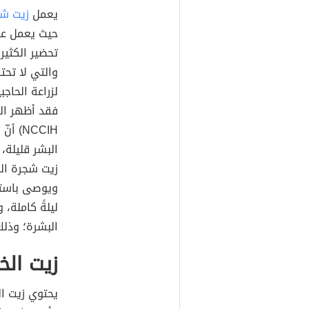
يعمل
زيت شج
حيث يعمل عل
تحضير الكثير
والتي لا تحت
لزراعة الحاجب
فقد أظهر الم
NCCIH
البشر قليلة،
زيت شجرة ال
ويوصى باستع
ليلةً كاملة،
البشرة؛ وذلك 
زيت الخ
يحتوي زيت ال