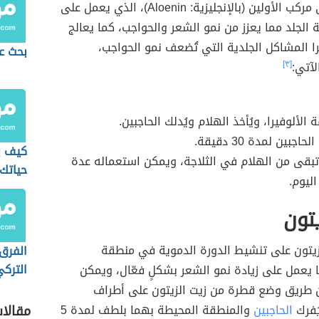
لاحتوائه على مركب الأولين (بالإنجليزية: Aloenin)، الذي يعمل على
الجلد مما يعزز من نمو الشعر والحواجب، كما يعالج
را المشاكل الجلدية التي تُضعف نمو الحواجب،
بحث ع
لآتي:
[٣]
 الألوفيرا، ويُأخذ الهلام ويُدلك الحاجبين.
اجبين لمدة 30 دقيقة.
كيف ي
تبقى من الهلام في الثلاجة، ويمكن استعماله عدة
حياتك
ليوم.
الإيجا
يتون
زيتون على تنشيط الدورة الدموية في منطقة
الفرق 
الترك
ا يعمل على زيادة نمو الشعر بشكلٍ فعّال، ويمكن
 طريق وضع قطرة من زيت الزيتون على أطراف
يُفرك
الحاجبين
والمنطقة المحيطة بهما بلطف لمدة 5
مقالا