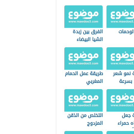
الوحمات
الفرق بين زبدة
الشيا البيضاء
والصفراء
 نمو شعر
طريقة عمل الحمام
 بسرعة
المغربي
 جعل
التخلص من الذقن
ه حمراء
المزدوج
ً