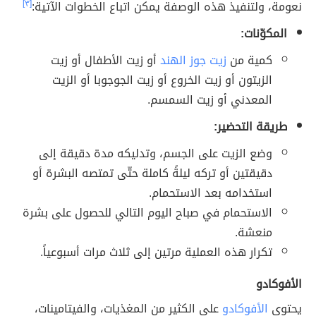
نعومة، ولتنفيذ هذه الوصفة يمكن اتباع الخطوات الآتية:
[٣]
المكوّنات:
كمية من
زيت جوز الهند
أو زيت الأطفال أو زيت
الزيتون أو زيت الخروع أو زيت الجوجوبا أو الزيت
المعدني أو زيت السمسم.
طريقة التحضير:
وضع الزيت على الجسم، وتدليكه مدة دقيقة إلى
دقيقتين أو تركه ليلةً كاملة حتّى تمتصه البشرة أو
استخدامه بعد الاستحمام.
الاستحمام في صباح اليوم التالي للحصول على بشرة
منعشة.
تكرار هذه العملية مرتين إلى ثلاث مرات أسبوعياً.
الأفوكادو
يحتوي
الأفوكادو
على الكثير من المغذيات، والفيتامينات،