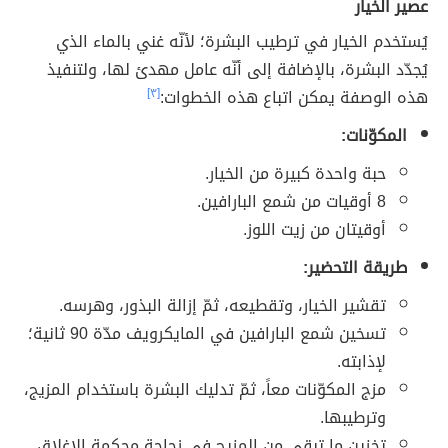
عصير الخيار
يُستخدم الخيار في ترطيب البشرة؛ لأنّه غني بالماء الذي
يُجدّد البشرة، بالإضافة إلى أنّه عامل مهدئ لها، ولتنفيذ
هذه الوصفة يمكن اتباع هذه الخطوات:
[٣]
المكوّنات:
حبة واحدة كبيرة من الخيار.
8 أوقيات من شمع البارافين.
أوقيتان من زيت اللوز.
طريقة التحضير:
تقشير الخيار، وتقطيعه، ثمّ إزالة البذور، وهرسه.
تسخين شمع البارافين في المايكرويف مدّة 90 ثانية؛
لإذابته.
مزج المكوّنات معاً، ثمّ تدليك البشرة باستخدام المزيج،
وترطيبها.
تخزين ما تبقى من المزيج في زجاجة محكمة الإغلاق.