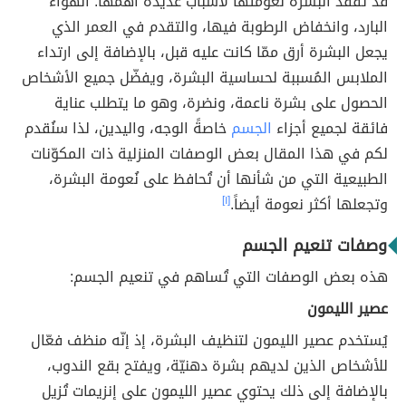
قد تفقد البشرة نعومتها لأسباب عديدة أهمها: الهواء
البارد، وانخفاض الرطوبة فيها، والتقدم في العمر الذي
يجعل البشرة أرق ممّا كانت عليه قبل، بالإضافة إلى ارتداء
الملابس المُسببة لحساسية البشرة، ويفضّل جميع الأشخاص
الحصول على بشرة ناعمة، ونضرة، وهو ما يتطلب عناية
فائقة لجميع أجزاء
الجسم
خاصةً الوجه، واليدين، لذا سنُقدم
لكم في هذا المقال بعض الوصفات المنزلية ذات المكوّنات
الطبيعية التي من شأنها أن تُحافظ على نُعومة البشرة،
وتجعلها أكثر نعومة أيضاً.
[١]
وصفات تنعيم الجسم
هذه بعض الوصفات التي تُساهم في تنعيم الجسم:
عصير الليمون
يُستخدم عصير الليمون لتنظيف البشرة، إذ إنّه منظف فعّال
للأشخاص الذين لديهم بشرة دهنيّة، ويفتح بقع الندوب،
بالإضافة إلى ذلك يحتوي عصير الليمون على إنزيمات تُزيل