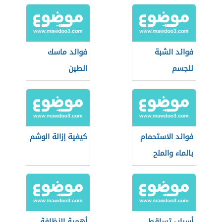
فوائد الشبة
فوائد ماسك
للجسم
الطين
فوائد الاستحمام
كيفية إزالة الوشم
بالماء والملح
أسباب تساقط
أهمية النظافة