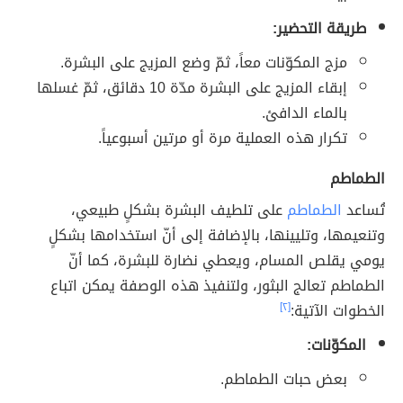
طريقة التحضير:
مزج المكوّنات معاً، ثمّ وضع المزيج على البشرة.
إبقاء المزيج على البشرة مدّة 10 دقائق، ثمّ غسلها
بالماء الدافئ.
تكرار هذه العملية مرة أو مرتين أسبوعياً.
الطماطم
تُساعد
الطماطم
على تلطيف البشرة بشكلٍ طبيعي،
وتنعيمها، وتليينها، بالإضافة إلى أنّ استخدامها بشكلٍ
يومي يقلص المسام، ويعطي نضارة للبشرة، كما أنّ
الطماطم تعالج البثور، ولتنفيذ هذه الوصفة يمكن اتباع
الخطوات الآتية:
[٢]
المكوّنات:
بعض حبات الطماطم.