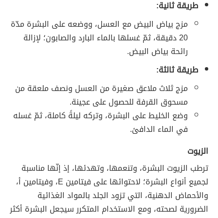
طريقة ثانية:
مزج بياض البيض مع العسل، ووضعه على البشرة مدّة
20 دقيقة، ثمّ غسلها بالماء البارد والصابون؛ لإزالة
رائحة بياض البيض.
طريقة ثالثة:
مزج ثلاث ملاعق صغيرة من العسل ونصف ملعقة من
مسحوق القرفة للحصول على عجينة.
وضع الخليط على البشرة، وتركه ليلةً كاملة، ثمّ غسله
في الماء الدافئ.
الزيوت
ترطب الزيوت البشرة، وتنعمها، وتهدئها، إذ إنّها مناسبة
لجميع أنواع البشرة؛ لاحتوائها على فيتامين E، وفيتامين أ،
والأحماض الدهنية، التي تزود الجلد بالمواد الغذائية
الضرورية لصحته، ومع الاستخدام المتكرر سيجعل البشرة أكثر