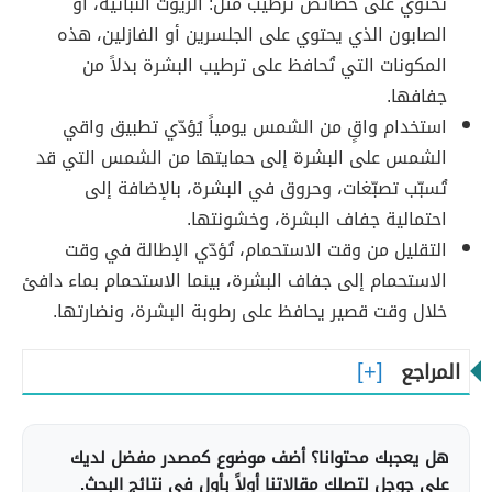
تحتوي على خصائص ترطيب مثل: الزيوت النباتية، أو
الصابون الذي يحتوي على الجلسرين أو الفازلين، هذه
المكونات التي تُحافظ على ترطيب البشرة بدلاً من
جفافها.
استخدام واقٍ من الشمس يومياً يُؤدّي تطبيق واقي
الشمس على البشرة إلى حمايتها من الشمس التي قد
تُسبّب تصبّغات، وحروق في البشرة، بالإضافة إلى
احتمالية جفاف البشرة، وخشونتها.
التقليل من وقت الاستحمام، تُؤدّي الإطالة في وقت
الاستحمام إلى جفاف البشرة، بينما الاستحمام بماء دافئ
خلال وقت قصير يحافظ على رطوبة البشرة، ونضارتها.
المراجع
هل يعجبك محتوانا؟ أضف موضوع كمصدر مفضل لديك
على جوجل لتصلك مقالاتنا أولاً بأول في نتائج البحث.