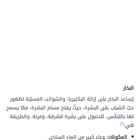
البخار
يُساعد البخار على إزالة البكتيريا، والشوائب المسبّبة لظهور
حبّ الشباب على البشرة، حيثُ يفتح مسام البشرة، ممّا يسمح
لها بالتنفّس، للحصول على بشرة مُشرقة، ومرنة. والطريقة
هي:
[٢]
المكونات:
وعاء كبير من الماء الساخن.