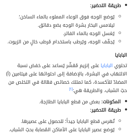
طريقة التحضير:
يُوضع الوجه فوق الوعاء المملوء بالماء الساخن؛
ليلامس البخار بشرة الوجه بضع دقائق.
يُغسل الوجه بالماء الفاتر.
يُجفّف الوجه، ويُرطب باستخدام مُرطب خالٍ من الزيوت.
البابايا
تحتوي
البابايا
على إنزيم مُقشّر يُساعد على خفض نسبة
الالتهاب في البشرة، بالإضافة إلى احتوائها على فيتامين (أ)
المضادّ للأكسدة، كما تمتلك خصائص فعّالة في التخلص من
حبّ الشباب. والطريقة هي:
[٢]
المكونات:
بعض من قطع البابايا الطازجة.
طريقة التحضير:
تُهرس قطع البابايا جيداً؛ للحصول على عصيرها.
يُوضع عصير البابايا على الأماكن المُصابة بحبّ الشباب.