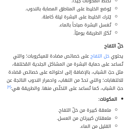
تُخلط المكونات جيداً.
يُوضع الخليط على المناطق المصابة بالندوب.
يُترك الخليط على البشرة ليلة كاملة.
تُغسل البشرة صباحاً بالماء.
تُكرّر الطريقة يوميّاً.
خلّ التفاح
يحتوي
خل التفاح
على خصائص مضادة للميكروبات؛ والتي
تُساعد على حماية البشرة من المشاكل الجلدية المُختلفة،
مثل حبّ الشباب، بالإضافة إلى احتوائه على خصائص مُضادة
للالتهابات؛ والتي تحدّ من التهاب، واحمرار الندوب الناتجة عن
حبّ الشباب، كما تُساعد على التخلّص منها. والطريقة هي:
[٣]
المكونات:
ملعقة كبيرة من خلّ التفاح.
ملعقتان كبيرتان من العسل.
القليل من الماء.