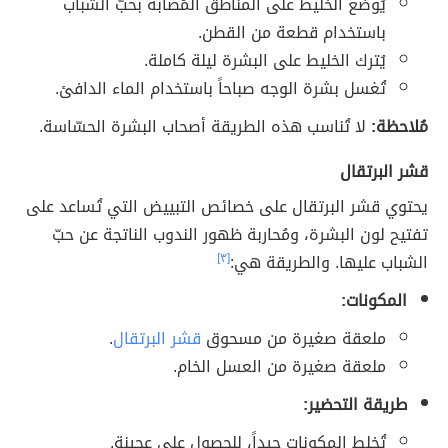
يُوضع الخليط على المناطق المُصابة بحبّ الشباب
باستخدام قطعة من القطن.
يُترك الخليط على البشرة ليلة كاملة.
تُغسل بشرة الوجه صباحاً باستخدام الماء الدافئ.
مُلاحظة:
لا تُناسب هذه الطريقة أصحاب البشرة الحسّاسة.
قشر البرتقال
يحتوي قشر البرتقال على خصائص التبييض التي تُساعد على
تفتيح لون البشرة، ومُحاربة ظهور الندوب الناتجة عن حبّ
الشباب عليها. والطريقة هي:
[٣]
المكونات:
ملعقة صغيرة من مسحوق
قشر البرتقال
.
ملعقة صغيرة من العسل الخام.
طريقة التحضير:
تُخلط المكونات جيداً، للحصول على عجينة.