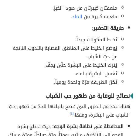
ملعقتان كبيرتان من صودا الخبز.
ملعقة كبيرة من
الماء
.
طريقة التحضير:
تُخلط المكونات جيداً.
يُوضع الخليط على المناطق المصابة بالندوب الناتجة
عن حبّ الشباب.
يُترك الخليط على البشرة حتّى يجفّ.
تُغسل البشرة بالماء.
تُكرّر الطريقة مرّة واحدة يومياً.
نصائح للوقاية من ظهور حب الشباب
هناك عدد من الطرق التي يُنصح باتباعها للحدّ من ظهور حبّ
الشباب على البشرة، ومنها:
[٤]
المحافظة على نظافة بشرة الوجه:
حيث تحتاج بشرة
الوجه إلى التنظيف مرتين يوميّاً، مرّة صباحاً، ومرّة مساءً،