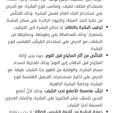
باستخدام منظف لطيف، ومناسب لنوع البشرة، مع الحرص
على استخدام الماء الفاتر لغسل البشرة، وذلك للتخلّص
من خلايا الجلد الميتة، والزيوت الزائدة على سطح البشرة.
ترطيب البشرة بانتظام:
إذ تحتاج البشرة إلى الترطيب
باستمرار؛ وذلك للمحافظة على رطوبتها، وحمايتها من
الجفاف، مع الحرص على استخدام المُرطّب المُناسب لنوع
البشرة.
التخلّص من آثار المكياج قبل النوم:
حيث يجب إزالة
المكياج قبل الذهاب إلى النوم؛ وذلك لمُحاربة انسداد
مسام البشرة، والوقاية من ظهور حبّ الشباب عليها، مع
الحرص على اختيار مستحضرات التجميل المُناسبة لنوع
البشرة، وخاصةً البشرة الدّهنية.
تجنّب ملامسة الأصابع لحب الشباب:
وذلك لأنّ أصابع
اليدين تتسبّب بنشر البكتيريا على البشرة، وانتشار العدوى
المسببة لحبّ الشباب.
حماية البشرة من أشعة الشمس الضارّة:
إذ يجب حماية