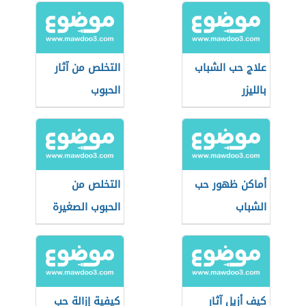
علاج حب الشباب
التخلص من آثار
بالليزر
الحبوب
أماكن ظهور حب
التخلص من
الشباب
الحبوب الصغيرة
في الوجه
كيف أزيل آثار
كيفية إزالة حب