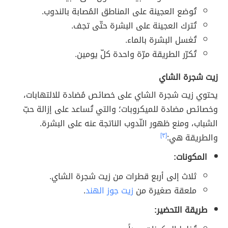
تُوضع العجينة على المناطق المُصابة بالندوب.
تُترك العجينة على البشرة حتّى تجف.
تُغسل البشرة بالماء.
تُكرّر الطريقة مرّة واحدة كلّ يومين.
زيت شجرة الشاي
يحتوي زيت شجرة الشاي على خصائص مُضادة للالتهابات،
وخصائص مضادة للميكروبات؛ والتي تُساعد على إزالة حبّ
الشباب، ومنع ظهور النّدوب الناتجة عنه على البشرة.
والطريقة هي:
[٣]
المكونات:
ثلاث إلى أربع قطرات من زيت شجرة الشاي.
ملعقة صغيرة من
زيت جوز الهند
.
طريقة التحضير: