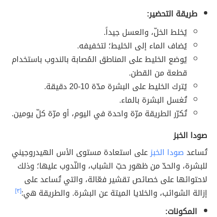
طريقة التحضير:
يُخلط الخلّ، والعسل جيداً.
يُضاف الماء إلى الخليط؛ لتخفيفه.
يُوضع الخليط على المناطق المُصابة بالندوب باستخدام
قطعة من القطن.
يُترك الخليط على البشرة مدّة 10-20 دقيقة.
تُغسل البشرة بالماء.
تُكرّر الطريقة مرّة واحدة في اليوم، أو مرّة كلّ يومين.
صودا الخبز
تُساعد
صودا الخبز
على استعادة مستوى الأس الهيدروجيني
للبشرة، والحدّ من ظهور حبّ الشباب، والنّدوب عليها؛ وذلك
لاحتوائها على خصائص تقشير فعّالة، والتي تُساعد على
إزالة الشوائب، والخلايا الميتة عن البشرة. والطريقة هي:
[٣]
المكونات: