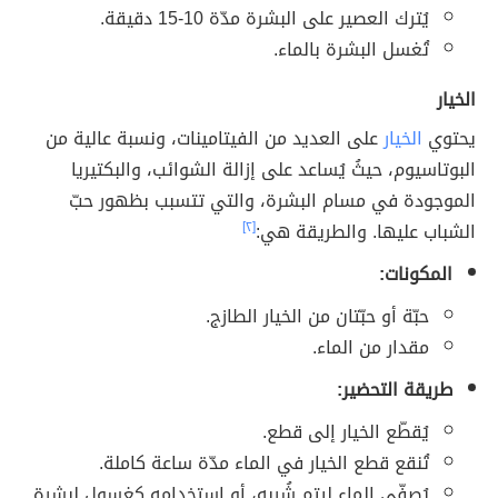
يُترك العصير على البشرة مدّة 10-15 دقيقة.
تُغسل البشرة بالماء.
الخيار
يحتوي
الخيار
على العديد من الفيتامينات، ونسبة عالية من
البوتاسيوم، حيثُ يُساعد على إزالة الشوائب، والبكتيريا
الموجودة في مسام البشرة، والتي تتسبب بظهور حبّ
الشباب عليها. والطريقة هي:
[٢]
المكونات:
حبّة أو حبّتان من الخيار الطازج.
مقدار من الماء.
طريقة التحضير:
يُقطّع الخيار إلى قطع.
تُنقع قطع الخيار في الماء مدّة ساعة كاملة.
يُصفّى الماء ليتم شُربه، أو استخدامه كغسول لبشرة