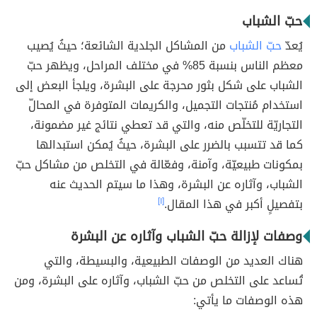
حبّ الشباب
يُعدّ
حبّ الشباب
من المشاكل الجلدية الشائعة؛ حيثُ يُصيب
معظم الناس بنسبة 85% في مختلف المراحل، ويظهر حبّ
الشباب على شكل بثور محرجة على البشرة، ويلجأ البعض إلى
استخدام مُنتجات التجميل، والكريمات المتوفرة في المحالّ
التجاريّة للتخلّص منه، والتي قد تعطي نتائج غير مضمونة،
كما قد تتسبب بالضرر على البشرة، حيثُ يُمكن استبدالها
بمكونات طبيعيّة، وآمنة، وفعّالة في التخلص من مشاكل حبّ
الشباب، وآثاره عن البشرة، وهذا ما سيتم الحديث عنه
بتفصيلٍ أكبر في هذا المقال.
[١]
وصفات لإزالة حبّ الشباب وآثاره عن البشرة
هناك العديد من الوصفات الطبيعية، والبسيطة، والتي
تُساعد على التخلص من حبّ الشباب، وآثاره على البشرة، ومن
هذه الوصفات ما يأتي: