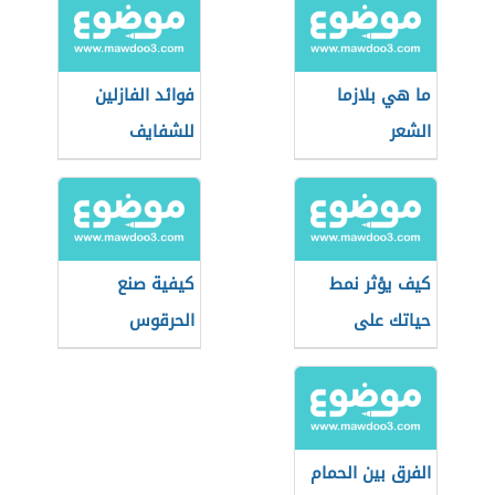
ما هي بلازما
فوائد الفازلين
الشعر
للشفايف
كيف يؤثر نمط
كيفية صنع
حياتك على
الحرقوس
طاقتك الإيجابية؟
التونسي
الفرق بين الحمام