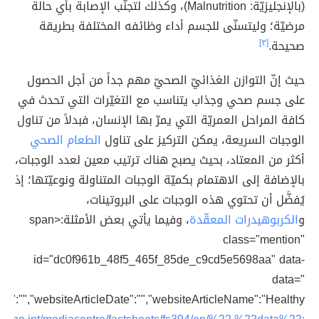
(بالإنجليزيّة: Malnutrition)، وكذلك لتجنُّب الإصابة بأي حالة
مرضيّة؛ وليتسنّى للجسم أداء وظائفه المختلفة بطريقة
صحيحة.
[٣]
حيث إنّ التوازن الغذائيّ الصحيّ مهم جداً من أجل الحصول
على جسم صحي وجذاب يتناسب مع التغيّرات التي تحدث في
كافة المراحل العمريّة التي يمرّ بها الإنسان، فبدلاً من تناول
الوجبات السريعة، يمكن التركيز على تناول
الطعام الصحي
أكثر من المعتاد، بحيث يصبح هناك ترتيب معين لعدد الوجبات،
بالإضافة إلى الاهتمام بكميّة الوجبات المتناولة ونوعيّتها؛ إذ
يُفضَّل أن تحتوي هذه الوجبات على البروتينات،
و
الكربوهيدرات المعقّدة
، وفيما يأتي بعض الأمثلة:<span
class="mention"
id="dc0f961b_48f5_465f_85de_c9cd5e5698aa" data-
data="
ter":"","websiteArticleDate":"","websiteArticleName":"Healthy