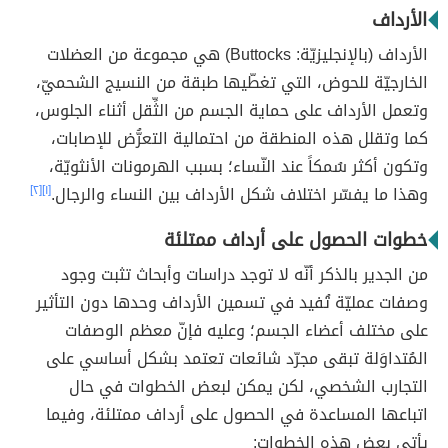
الأرداف
الأرداف (بالإنجليزيّة: Buttocks) هي مجموعة من العضلات
الخارجيّة للحوض، التي تغطّيها طبقة من النسيج الشحميّ،
وتعمل الأرداف على حماية الجسم من الثِّقل أثناء الجلوس،
كما وتقلل هذه المنطقة من احتمالية التعرُّض للإصابات،
وتكون أكثر سُمكاً عند النّساء؛ بسبب الهرمونات الأنثويّة،
وهذا ما يفسّر اختلاف شكل الأرداف بين النساء والرجال.
[١]
[٢]
خطوات الحصول على أرداف ممتلئة
من الجدير بالذكر أنّه لا توجد دراسات وأبحاث تثبت وجود
وصفات عمليّة تُفيد في تسمين الأرداف وحدها دون التأثير
على مختلف أعضاء الجسم؛ وعليه فإنّ معظم الوصفات
المُتداوَلة تبقى مجرّد شائعات تعتمد بشكل أساسي على
التجارب الشخصي، لكن يمكن لبعض الخطوات في حال
اتباعها المساعدة في الحصول على أرداف ممتلئة، وفيما
يأتي بعض هذه الخطوات: