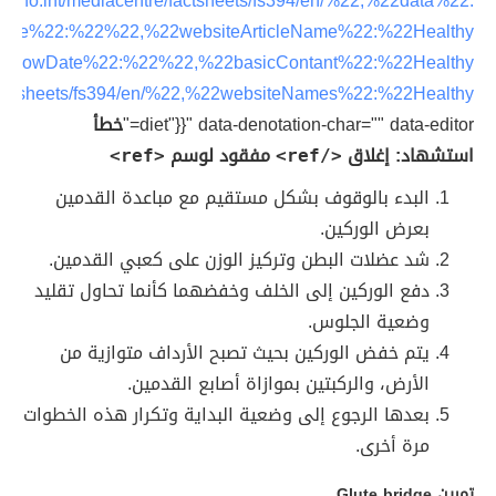
ho.int/mediacentre/factsheets/fs394/en/%22,%22data%22:
eDate%22:%22%22,%22websiteArticleName%22:%22Healthy
rticleShowDate%22:%22%22,%22basicContant%22:%22Healthy
e/factsheets/fs394/en/%22,%22websiteNames%22:%22Healthy
diet"}}" data-denotation-char="" data-editor="
خطأ
استشهاد: إغلاق
مفقود لوسم
<ref>
</ref>
البدء بالوقوف بشكل مستقيم مع مباعدة القدمين
بعرض الوركين.
شد عضلات البطن وتركيز الوزن على كعبي القدمين.
دفع الوركين إلى الخلف وخفضهما كأنما تحاول تقليد
وضعية الجلوس.
يتم خفض الوركين بحيث تصبح الأرداف متوازية من
الأرض، والركبتين بموازاة أصابع القدمين.
بعدها الرجوع إلى وضعية البداية وتكرار هذه الخطوات
مرة أخرى.
تمرين Glute bridge