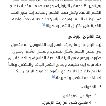
بفيتامين E وحمض اللينوليك، وجميع هذه المكونات تصلح
الشعر التالف، وتعزز صحة الشعر. ويساعد زيت بذور العنب
في ترطيب الشعر وفروة الرأس؛ فهو خفيف جداً، ولديه
القدرة على اختراق الشعر بسهولة.
[٤]
زيت البابونج الروماني
زيت البابونج أو ما يعرف باسم زيت الكاموميل، له مفعول
في تفتيح الشعر بشكل طبيعي، وينعش الشعر، ويقوي
جذوره، ويحميه من البيئة الخارجية القاسية، وبالإضافة إلى
ذلك فإنه زيت خفيف، ويعالج الشعر الجاف والمتضرر، وغالباً
ما يتم خلط هذا الزيت مع الأفوكادو وزيت الزيتون البكر
لاستخدامه للشعر. والطريقة:
[٤]
المكونات:
حبة من الأفوكادو.
4 ملاعق كبيرة من زيت الزيتون.