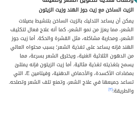
وصفات هنديّة لتطويل الشعر وتنعيمه
الزيت الساخن مع زيت جوز الهند وزيت الزيتون
يمكن أن يساعد التدليك بالزيت الساخن بتنشيط بصيلات
الشعر، مما يعزز من نمو الشعر، كما أنه علاج فعال لتكثيف
الشعر، ومحاربة مشاكله، مثل القشرة والحكة. أما زيت جوز
الهند فإنه يساعد على تغذية الشعر؛ بسبب محتواه العالي
من الدهون الثلاثية الغنية، ويخترق الشعر بسرعة، مما
يسمح بتغذيته تغذية مثالية. أما زيت الزيتون فإنه يمتلئ
بمضادات الأكسدة، والأحماض الدهنية، وفيتامين E، التي
تساعد جميعها في علاج الشعر، وتمنع تلف الشعر وتصلحه.
والطريقة:
[٣]