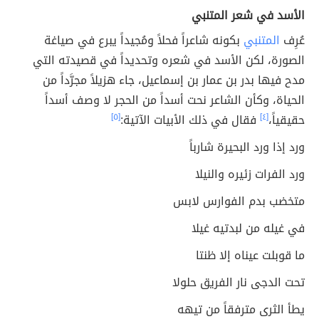
الأسد في شعر المتنبي
عُرِف
المتنبي
بكونه شاعراً فحلاً ومُجيداً يبرع في صياغة
الصورة، لكن الأسد في شعره وتحديداً في قصيدته التي
مدح فيها بدر بن عمار بن إسماعيل، جاء هزيلاً مجرَّداً من
الحياة، وكأن الشاعر نحت أسداً من الحجر لا وصف أسداً
حقيقياً،
[٤]
فقال في ذلك الأبيات الآتية:
[٥]
ورد إذا ورد البحيرة شارباً
ورد الفرات زئيره والنيلا
متخضب بدم الفوارس لابس
في غيله من لبدتيه غيلا
ما قوبلت عيناه إلا ظنتا
تحت الدجى نار الفريق حلولا
يطأ الثرى مترفقاً من تيهه