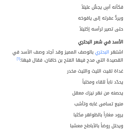
فكأنه آسٍ يجسُّ عليلاً
ويردُّ عفرته إلى يافوخه
حتى تصير لرأسه إكليلاً
الأسد في شعر البحتري
اشتهر
البحتري
بالوصف المميز وقد أجاد وصف الأسد في
القصيدة التي مدح فيها الفتح بن خاقان، فقال فيها:
[٦]
غداة لقيت الليث والليث مخدر
يحدّد ناباً للقاء ومخلباً
يحصنه من نهر نيزك معقل
منيع تسامى غابه وتأشب
يرود مغاراً بالظواهر مكثبا
ويحتل روضاً بالأباطح معشبا