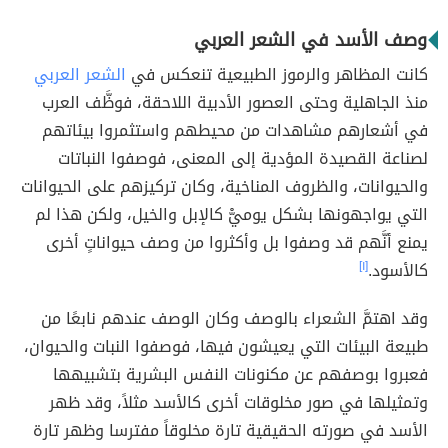
وصف الأسد في الشعر العربي
كانت المظاهر والرموز الطبيعية تنعكس في
الشعر العربي
منذ الجاهلية وحتى العصور الأدبية اللاحقة، فوظَّف العرب
في أشعارهم مشاهدات من محيطهم واستثمروا بيئاتهم
لصناعة القصيدة المؤدية إلى المعنى، فوصفوا النباتات
والحيوانات، والظروف المناخية، وكان تركيزهم على الحيوانات
التي يواجهونها بشكل يوميّْ كالإبل والخيل، ولكن هذا لم
يمنع أنَّهم قد وصفوا بل وأكثروا من وصف حيواناتٍ أخرى
كالأسود.
[١]
وقد اهتمَّ الشعراء بالوصف وكان الوصف عندهم نابعًا من
طبيعة البيئات التي يعيشون فيها، فوصفوا النبات والحيوان،
فعبروا بوصفهم عن مكنونات النفس البشرية بتشبيهها
وتمثيلها في صور مخلوقات أخرى كالأسد مثلاً، وقد ظهر
الأسد في صورته الحقيقية تارة مخلوقاً مفترسا وظهر تارة