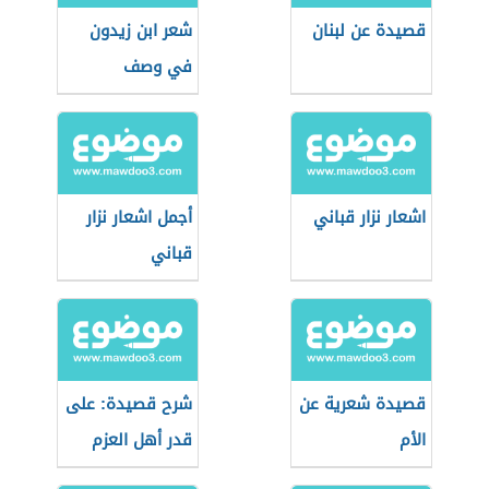
قصيدة عن لبنان
شعر ابن زيدون
في وصف
الطبيعة
اشعار نزار قباني
أجمل اشعار نزار
قباني
قصيدة شعرية عن
شرح قصيدة: على
الأم
قدر أهل العزم