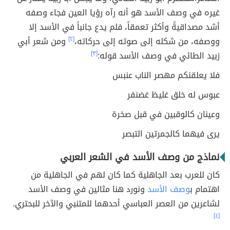
غيره في وصف الأسد هو أنه رآه رؤيا العين فجاء وصفه
أشد مصداقيةً وأكثر تعمقاً، فلم يدع جانباً في الأسد إلا
ووصفه، من شكله إلى صوته إلى حركاته،
[٢]
ومن شعر أبي
زبيد الطائي في وصف الأسد قوله:
[٣]
فلا يعلقنكم مهصر الناب عنبس
عبوس له خلق غليظ غضنفر
وعينان كالوقبين في قبل صخرة
يرى فيهما كالجمرتين التبصر
نماذج من وصف الأسد في الشعر العربي
كان للعرب بعد الجاهلية كما كان لهم في الجاهلية من
اهتمام ب
وصف الأسد
ونورد هنا مثالين في وصف الأسد
لشاعرين من العصر العباسي أحدهما للمتنبي والآخر للبحتري.
[٤]