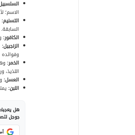
السلسبيل
الاسم؛ لأ
التسنيم:
و
السابقة.
الكافور:
وه
الزنجبيل:
و
وفوائده ا
الخمر:
وهو 
اللذيذ، و
العسل:
وه
اللبن:
يمتا
هل يعجبك 
جوجل لتصلك
أض