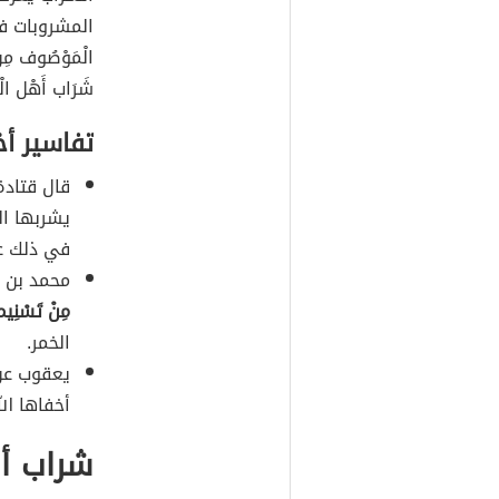
المشروبات في ا
الْمَوْصُوف مِنْ
شَرَاب أَهْل الْجَ
تفاسير أ
قال قتادة
يشربها ال
في ذلك عم
محمد بن س
مِنْ تَسْنِيم 
الخمر.
يعقوب عن
أخفاها الل
شراب أه