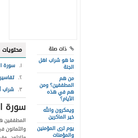
ذات صلة
محتويات
ما هو شراب اهل
١
سورة ا
الجنة
٢
تفاسير
من هم
المطففين؟ ومن
٣
شراب أ
هم في هذه
الأيام؟
سورة ا
ويمكرون والله
خير الماكرين
المطففين هي
يوم ترى المؤمنين
والثمانون في
والمؤمنات
وثلاثون، وقد