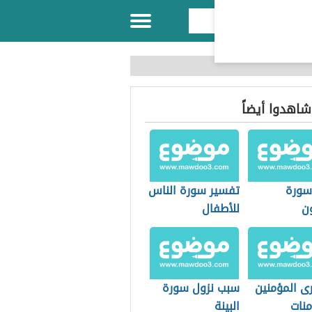
 شاهدوا أيضاً
سورة
تفسير سورة الناس
ون
للأطفال
ى المؤمنين
سبب نزول سورة
منات
البينة