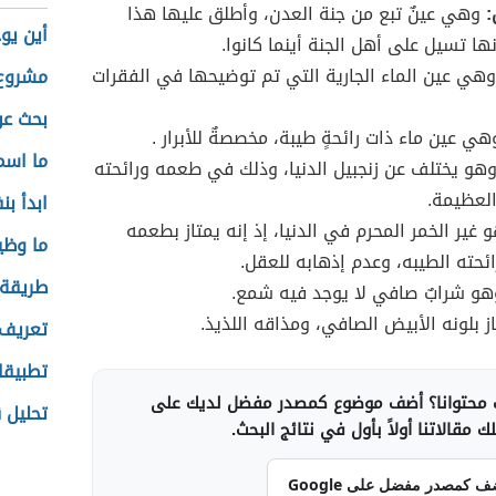
:
وهي عينٌ تبع من جنة العدن، وأطلق عليها هذا
أين يوج
نها تسيل على أهل الجنة أينما كانوا.
هي عين الماء الجارية التي تم توضيحها في الفقرات
مشروع 
بحث عن
ي عين ماء ذات رائحةٍ طيبة، مخصصةٌ للأبرار .
ما اسم
هو يختلف عن زنجبيل الدنيا، وذلك في طعمه ورائحته
لعظيمة.
ابدأ ب
غير الخمر المحرم في الدنيا، إذ إنه يمتاز بطعمه
ما وظي
رائحته الطيبه، وعدم إذهابه للعقل.
طريقة
و شرابٌ صافي لا يوجد فيه شمع.
ز بلونه الأبيض الصافي، ومذاقه اللذيذ.
تعريف 
تطبيقات
محتوانا؟ أضف موضوع كمصدر مفضل لديك على
تحليل 
 مقالاتنا أولاً بأول في نتائج البحث.
ف كمصدر مفضل على Google