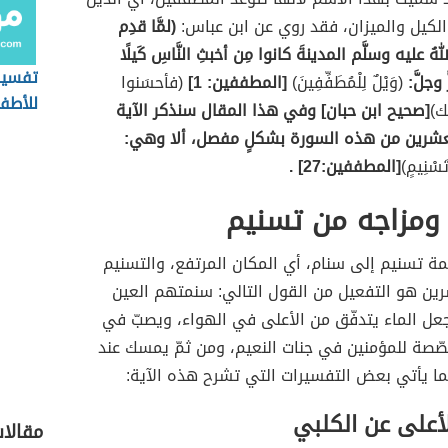
كيل والميزان، فقد روي عن ابن عباس:
(لمَّا قدِم
اللهُ عليه وسلَّم المدينةَ كانوا مِن أخبثِ النَّاسِ كَيلًا
تفسير
ّ وجلَّ:
(وَيْلٌ لِلْمُطَفِّفِينَ)
[المطففين: 1]
(فأحسَنوا
للأطف
لك)
[صحيح ابن حبان] وفي هذا المقال سنذكر الآية
عشرين من هذه السورة بشكلٍ مفصل، ألا وهي:
تَسْنِيمٍ)
[المطففين:27] .
ومزاجه من تسنيم
ة تسنيم إلى سنام، أي المكان المرتفع، والتسنيم
ن هو التفعيل من القول التالي: سنمتهم العين
جعل الماء يتدفّق من الأعلى في الهواء، ويصبّ في
صّصة للمؤمنين في جنات النعيم، ومن ثمّ يمسك عند
يما يأتي بعض التفسيرات التي تشرح هذه الآية:
لأعلى عن الكلبي
مقالا