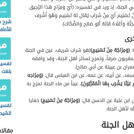
لجنة، إذ ورد في تفسيره: (أَيْ وَمِزَاج هَذَا الرَّحِيق
 تَسْنِيم أَيْ مِنْ شَرَاب يُقَال لَهُ تَسْنِيم وَهُوَ أَشْرَف
شرح س
نَّة وَأَعْلَاهُ قَالَهُ أَبُو صَالِح وَالضَّحَّاك).
للأطف
خرى
:
(وَمِزَاجُهُ مِنْ تَسْنِيمٍ)
(هو شراب شريف، عين في الجنة
مقربون صرفاً، وتمزج لسائر أهل الجنة، وقد وافقه
تفسير 
ران بن عيينة عن أبي صالح).
بلغت ا
عد، عن أبيه، عن عمه، عن ابن العباس قال:
(وَمِزَاجه
عَيْنًا يَشْرَب بِهَا الْمُقَرَّبُونَ)
، عيناً من ماء الجنة تمزج به
 ابن علية عن الحسن قال:
(وَمِزَاجُهُ مِنْ تَسْنِيمٍ)
خفايا
تفسير 
ه لأهل الجنة.
الشيط
المس)
ل الجنة
مقالا