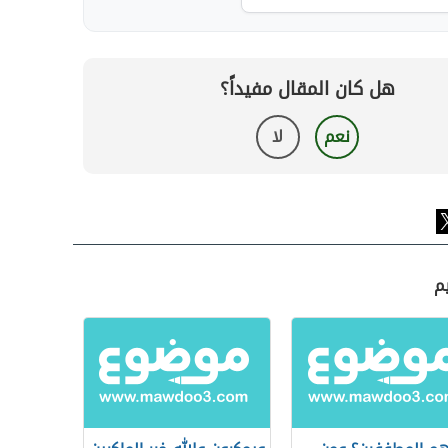
هل كان المقال مفيداً؟
نعم
لا
م