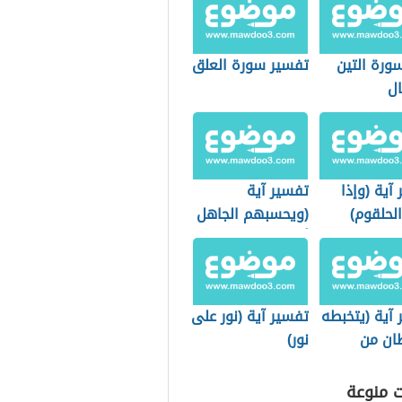
ورة التين
تفسير سورة العلق
ال
آية (وإذا
تفسير آية
لحلقوم)
(ويحسبهم الجاهل
أغنياء من التعفف)
آية (يتخبطه
تفسير آية (نور على
ان من
نور)
ت منوعة