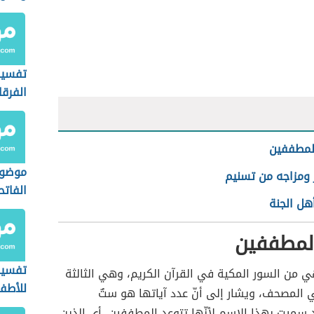
تفسير
الفرقا
لمطففين
موضوع
 ومزاجه من تسنيم
الفاتح
هل الجنة
لمطففين
تفسير
 من السور المكية في القرآن الكريم، وهي الثالثة
للأطف
 المصحف، ويشار إلى أنّ عدد آياتها هو ستٌ
 سميت بهذا الاسم لأنّها تتوعد المطففين، أي الذين