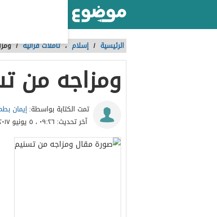
أكبر موقع عربي بالعالم
الرئيسية
/
إسلام
،
تأملات قرآنية
/
ومزا
ومزاجه من ت
إيمان بطم
تمت الكتابة بواسطة:
آخر تحديث:
٠٩:٢٦ ، ٥ يونيو ٢٠١٧