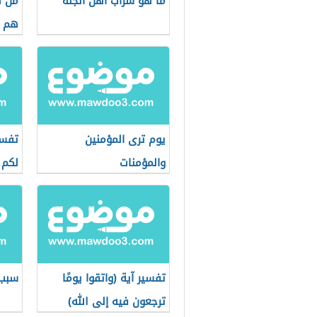
ما هو شراب اهل الجنة
من ه
هم ف
يوم ترى المؤمنين
تفسي
والمؤمنات
لكم 
ورباع
تفسير آية (واتقوا يومًا
سبب 
ترجعون فيه إلى الله)