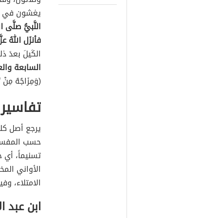
يغشون في ال
النَّبيُّ صلَّى 
فأنزَل اللهُ عزَ
الكَيلَ بعدَ ذ
السابعة وال
(وَمِزَاجُهُ مِنْ 
تفاسير 
يرجع أصل كلم
حسب المفسري
تسنيماً، أي 
الأواني المخ
الامتلاء، وف
ابن عبد ا