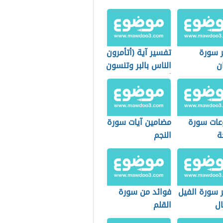
 سورة
تفسير آية (أتأمرون
ن
الناس بالبر وتنسون
أنفسكم)
ات سورة
مضامين آيات سورة
ة
النجم
 سورة الفيل
فوائد من سورة
ال
القلم