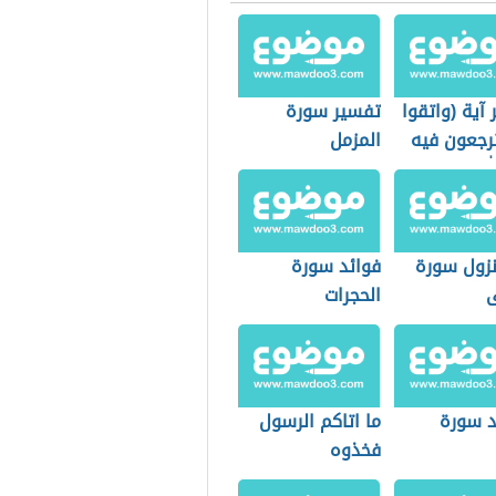
آية (واتقوا
تفسير سورة
ترجعون فيه
المزمل
له)
زول سورة
فوائد سورة
الحجرات
 سورة
ما اتاكم الرسول
فخذوه