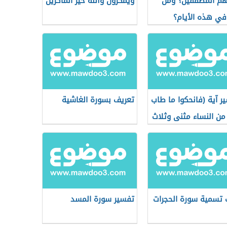
م المطففين؟ ومن
ويمكرون والله خير الماكرين
ي هذه الأيام؟
ر آية (فانحكوا ما طاب
تعريف بسورة الغاشية
من النساء مثنى وثلاث
)
تسمية سورة الحجرات
تفسير سورة المسد