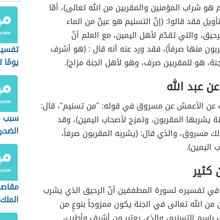
م هو شراب المؤمنين والمقربين من الله تعالى)، أمّا
ويل فقد قالوا: (إنّ التسنيم هو عينٌ من الماء
رحيق، والتي تقدّم لأهل اليمين، مع العلم أنّ
بون منها صرفاً)، فقد ورد عنه أنه قال : (هو أشرف
تفسير 
يومًا 
ة، هو للمقربين صرف، وهو لأهل الجنة مزاج).
إلى ال
عن عبد الله
ب عن الأعمش عن مسروق في قوله: "من تسنيم"، قال:
سبب ن
ة يشربها المقربون، وتمزج لأصحاب اليمين)، وقد
الضحى
ك مسروق، والذي قال: (يشربه المقربون صرفاً،
 اليمين).
 كثير
مقاصد
ر في تفسيره لسورة المطففين أنّ الرحيق الذي يشرب
الملك
 من الله تعالى في الجنة يكون ممزوجاً بنوعٍ من
 باسم التسنيم، والذي يعتبر من أشرف وأطيب،