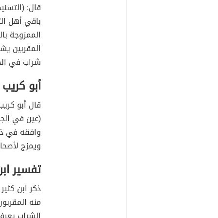
قال: (التسني
باقي أهل التأ
الممزوجة بال
المقربين يشر
شراب في الجن
أبو كريب 
قال أبو كري
(عين في الجن
وافقه في ذل
ويمزج لأصحاب
تفسير ابن
ذكر ابن كثي
منه المقربون
الشراب يعرف