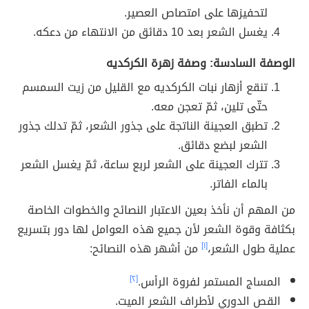
لتحفيزها على امتصاص العصير.
يغسل الشعر بعد 10 دقائق من الانتهاء من دعكه.
الوصفة السادسة: وصفة زهرة الكركديه
تنقع أزهار نبات الكركديه مع القليل من زيت السمسم
حتّى تلين، ثمّ تعجن معه.
تطبق العجينة الناتجة على جذور الشعر، ثمّ تدلك جذور
الشعر لبضع دقائق.
تترك العجينة على الشعر لربع ساعة، ثمّ يغسل الشعر
بالماء الفاتر.
من المهم أن نأخذ بعين الاعتبار النصائح والخطوات الخاصة
بكثافة وقوة الشعر لأن جميع هذه العوامل لها دور بتسريع
عملية طول الشعر،
[١]
من أشهر هذه النصائح:
المساج المستمر لفروة الرأس.
[٢]
القص الدوري لأطراف الشعر الميت.