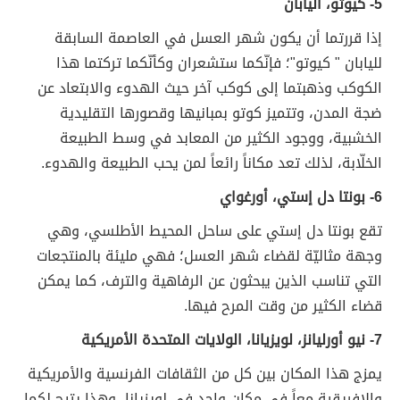
5- كيوتو، اليابان
إذا قررتما أن يكون شهر العسل في العاصمة السابقة
لليابان " كيوتو"؛ فإنّكما ستشعران وكأنّكما تركتما هذا
الكوكب وذهبتما إلى كوكب آخر حيث الهدوء والابتعاد عن
ضجة المدن، وتتميز كوتو بمبانيها وقصورها التقليدية
الخشبية، ووجود الكثير من المعابد في وسط الطبيعة
الخلّابة، لذلك تعد مكاناً رائعاً لمن يحب الطبيعة والهدوء.
6- بونتا دل إستي، أورغواي
تقع بونتا دل إستي على ساحل المحيط الأطلسي، وهي
وجهة مثاليّة لقضاء شهر العسل؛ فهي مليئة بالمنتجعات
التي تناسب الذين يبحثون عن الرفاهية والترف، كما يمكن
قضاء الكثير من وقت المرح فيها.
7- نيو أورليانز، لويزيانا، الولايات المتحدة الأمريكية
يمزج هذا المكان بين كل من الثقافات الفرنسية والأمريكية
والإفريقية معاً في مكان واحد في لويزيانا، وهذا يتيح لكما