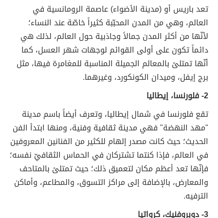
تعد باريس أو (مدينة الأضواء) عاصمة الرومانسية في
العالم، وهي من المدن المحبّبة كثيراً خاصّة عند النساء؛
لأنّها من أكثر المدن جمالاً وجاذبية حول العالم، لذلك هي
دائماً تكون على أولى القوائم لوجهات شهر العسل، كما
أنّها تمتلئ بالمعالم الجميلة المناسبة للمغامرة فيها، مثل
برج إيفل، وميدان الكونكورد، وغيرهما.
2- فلورنسا، إيطاليا
تقع فلورنسا في شمال إيطاليا، وتعرف أيضاً باسم مدينة
"مهد النهضة" فهي مدينة ثقافية وفنية، ومنها ابتدأ الفن
الحديث؛ حيث كانت مصدر إلهام للكثير من الفنانين المعروفين
في العالم، فإذا كنتما تشتركان في الحماس الثقافيّ نفسه؛
فإنّها تعد أعظم مكان لتعميق ذلك؛ حيث تمتلئ بالمتاحف
والمعارض، بالإضافة إلى مراكز التسوق، والمطاعم، وأماكن
الترفيه.
3- دوبروفنيك، كرواتيا