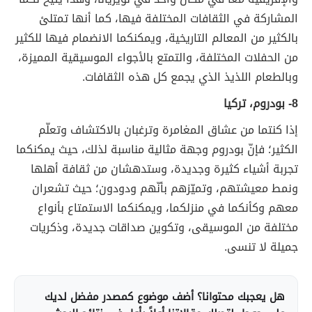
المشاركة في الثقافات المختلفة فيها، كما أنها تمتلئ
بالكثير من المعالم التاريخية، ويمكنكما الانضمام فيها للكثير
من الحفلات المختلفة، والتمتع بالأجواء الموسيقية المميزة،
وبالطعام اللذيذ الذي يجمع كل هذه الثقافات.
8- بودروم، تركيا
إذا كنتما من عشاق المغامرة وترغبان بالاكتشاف وتعلّم
الكثير؛ فإنّ بودروم وجهة مثالية مناسبة لذلك، حيث يمكنكما
تجربة أشياء كثيرة وجديدة، وستدهشان من ثقافة أهلها
ونمط معيشتهم، وتميّزهم بأنّهم ودودون؛ حيث تشعران
معهم وكأنكما في منزلكما، ويمكنكما الاستمتاع بأنواع
مختلفة من الموسيقى، وتكوين صداقات جديدة، وذكريات
جميلة لا تنسى.
هل يعجبك محتوانا؟ أضف موضوع كمصدر مفضل لديك