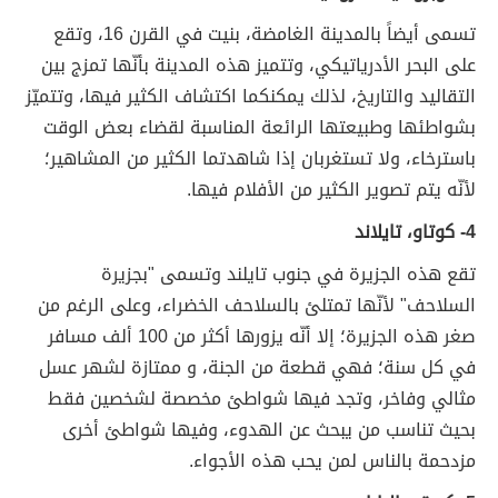
تسمى أيضاً بالمدينة الغامضة، بنيت في القرن 16، وتقع
على البحر الأدرياتيكي، وتتميز هذه المدينة بأنّها تمزج بين
التقاليد والتاريخ، لذلك يمكنكما اكتشاف الكثير فيها، وتتميّز
بشواطئها وطبيعتها الرائعة المناسبة لقضاء بعض الوقت
باسترخاء، ولا تستغربان إذا شاهدتما الكثير من المشاهير؛
لأنّه يتم تصوير الكثير من الأفلام فيها.
4- كوتاو، تايلاند
تقع هذه الجزيرة في جنوب تايلند وتسمى "بجزيرة
السلاحف" لأنّها تمتلئ بالسلاحف الخضراء، وعلى الرغم من
صغر هذه الجزيرة؛ إلا أنّه يزورها أكثر من 100 ألف مسافر
في كل سنة؛ فهي قطعة من الجنة، و ممتازة لشهر عسل
مثالي وفاخر، وتجد فيها شواطئ مخصصة لشخصين فقط
بحيث تناسب من يبحث عن الهدوء، وفيها شواطئ أخرى
مزدحمة بالناس لمن يحب هذه الأجواء.